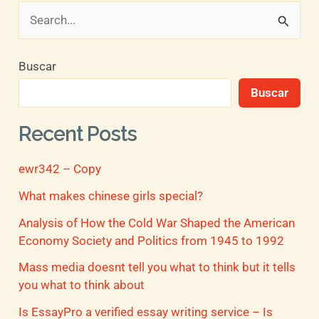
B
u
Buscar
s
Buscar
c
a
Recent Posts
r
ewr342 – Copy
p
o
What makes chinese girls special?
r
Analysis of How the Cold War Shaped the American
Economy Society and Politics from 1945 to 1992
:
Mass media doesnt tell you what to think but it tells
you what to think about
Is EssayPro a verified essay writing service – Is