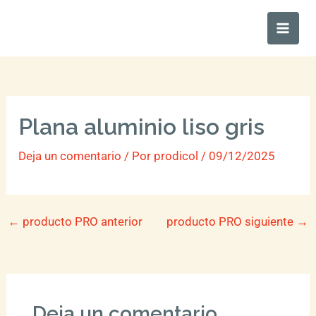
Ir
Main
al
Men
contenido
Plana aluminio liso gris
Deja un comentario
/ Por
prodicol
/
09/12/2025
←
producto PRO anterior
producto PRO siguiente
→
Deja un comentario