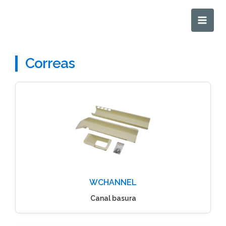
Ir
Main
al
Men
contenido
Correas
WCHANNEL
Canal basura