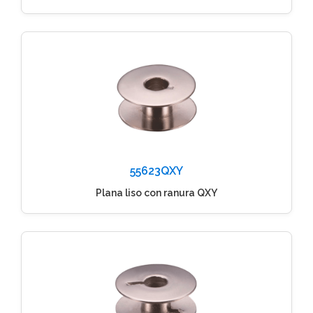
55623QXY
Plana liso con ranura QXY