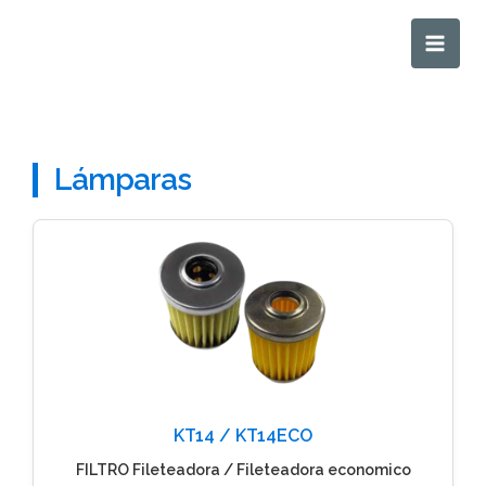
Ir
Main
al
Men
contenido
Lámparas
KT14 / KT14ECO
FILTRO Fileteadora / Fileteadora economico