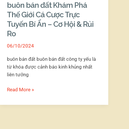
buôn bán đất Khám Phá
buôn
Cơ
bán
Thế Giới Cá Cược Trực
Hội
đất
Lớn
Tuyến Bí Ẩn – Cơ Hội & Rủi
Khám
Ro
Phá
Thế
06/10/2024
Giới
Cá
buôn bán đất buôn bán đất công ty yếu là
Cược
từ khóa được cảnh báo kinh khủng nhất
Trực
liên tưởng
Tuyến
Read More »
Bí
Ẩn
–
Cơ
Hội
&