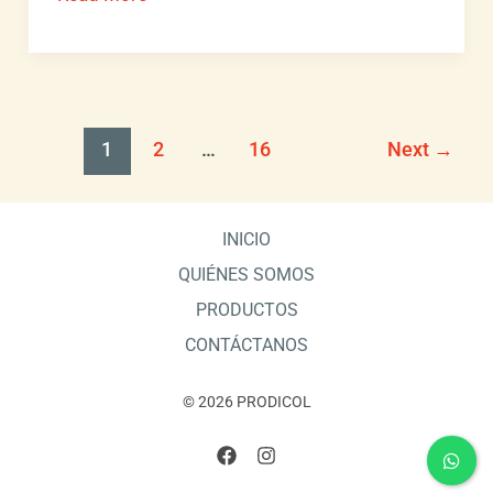
trình
hấp
dẫn
và
cơ
1
2
…
16
Next
→
hội
đổi
đời
INICIO
QUIÉNES SOMOS
PRODUCTOS
CONTÁCTANOS
© 2026 PRODICOL