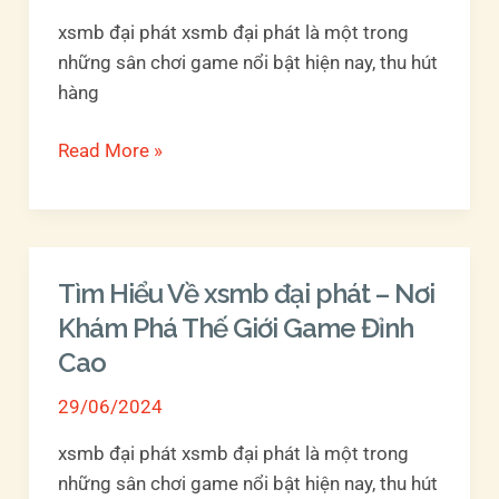
phát
xsmb đại phát xsmb đại phát là một trong
–
những sân chơi game nổi bật hiện nay, thu hút
Nơi
hàng
Khám
Phá
Read More »
Thế
Giới
Game
Đỉnh
Tìm Hiểu Về xsmb đại phát – Nơi
Cao
Tìm
Hiểu
Khám Phá Thế Giới Game Đỉnh
Về
Cao
xsmb
29/06/2024
đại
phát
xsmb đại phát xsmb đại phát là một trong
–
những sân chơi game nổi bật hiện nay, thu hút