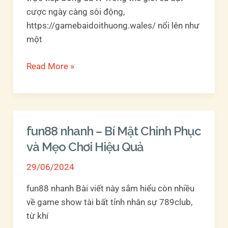
https__gamebaidoithuong.wales_
cược ngày càng sôi động,
https://gamebaidoithuong.wales/ nổi lên như
một
Read More »
fun88 nhanh – Bí Mật Chinh Phục
fun88
nhanh
và Mẹo Chơi Hiệu Quả
–
29/06/2024
Bí
Mật
fun88 nhanh Bài viết này sắm hiểu còn nhiều
Chinh
về game show tài bất tỉnh nhân sự 789club,
Phục
từ khí
và