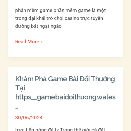
–
phần mềm game phần mềm game là một
Trải
trong đại khái trò chơi casino trực tuyến
Nghiệm
đường bát ngạt ngào
Đỉnh
Cao
Read More »
Trong
Thế
Giới
Game
Khám Phá Game Bài Đổi Thưởng
Khám
Phá
Tại
Game
https__gamebaidoithuong.wales
Bài
_
Đổi
Thưởng
30/06/2024
Tại
trực tiếp bóng đá tv Trong thế giới cá đặt