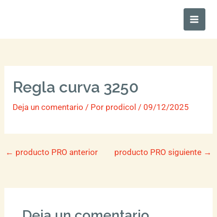
Ir
Main
al
Men
contenido
Regla curva 3250
Deja un comentario
/ Por
prodicol
/
09/12/2025
←
producto PRO anterior
producto PRO siguiente
→
Deja un comentario