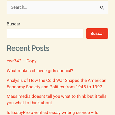
B
u
Buscar
s
Buscar
c
a
Recent Posts
r
ewr342 – Copy
p
o
What makes chinese girls special?
r
Analysis of How the Cold War Shaped the American
Economy Society and Politics from 1945 to 1992
:
Mass media doesnt tell you what to think but it tells
you what to think about
Is EssayPro a verified essay writing service – Is