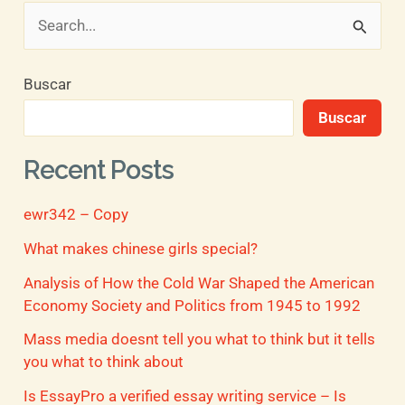
B
u
Buscar
s
Buscar
c
a
Recent Posts
r
ewr342 – Copy
p
o
What makes chinese girls special?
r
Analysis of How the Cold War Shaped the American
Economy Society and Politics from 1945 to 1992
:
Mass media doesnt tell you what to think but it tells
you what to think about
Is EssayPro a verified essay writing service – Is