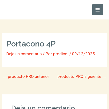
Ir
Main
al
Men
contenido
Portacono 4P
Deja un comentario
/ Por
prodicol
/
09/12/2025
←
producto PRO anterior
producto PRO siguiente
→
Deja un comentario