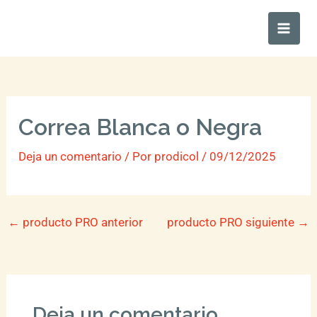
Ir
Main
al
Men
contenido
Correa Blanca o Negra
Deja un comentario
/ Por
prodicol
/
09/12/2025
←
producto PRO anterior
producto PRO siguiente
→
Deja un comentario