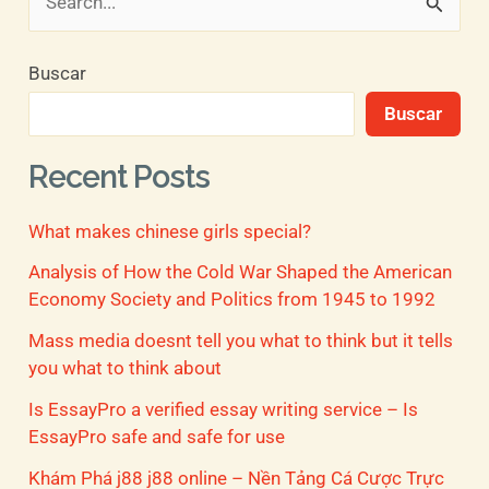
B
u
Buscar
s
Buscar
c
a
Recent Posts
r
What makes chinese girls special?
p
o
Analysis of How the Cold War Shaped the American
Economy Society and Politics from 1945 to 1992
r
Mass media doesnt tell you what to think but it tells
:
you what to think about
Is EssayPro a verified essay writing service – Is
EssayPro safe and safe for use
Khám Phá j88 j88 online – Nền Tảng Cá Cược Trực