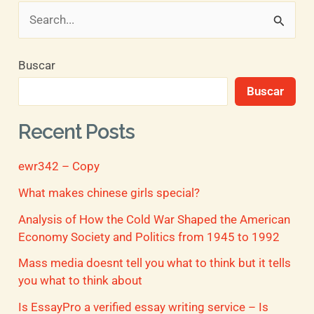
B
u
Buscar
s
Buscar
c
a
Recent Posts
r
ewr342 – Copy
p
o
What makes chinese girls special?
r
Analysis of How the Cold War Shaped the American
Economy Society and Politics from 1945 to 1992
:
Mass media doesnt tell you what to think but it tells
you what to think about
Is EssayPro a verified essay writing service – Is