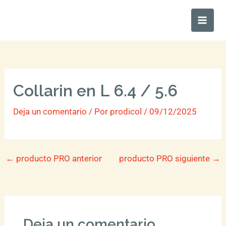
Ir
Main
al
Men
contenido
Collarin en L 6.4 / 5.6
Deja un comentario
/ Por
prodicol
/
09/12/2025
←
producto PRO anterior
producto PRO siguiente
→
Deja un comentario