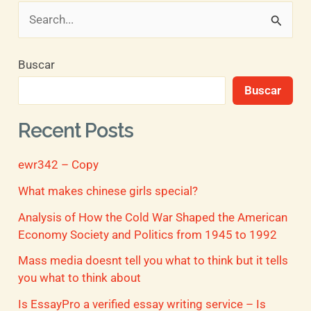
B
u
Buscar
s
Buscar
c
a
Recent Posts
r
ewr342 – Copy
p
o
What makes chinese girls special?
r
Analysis of How the Cold War Shaped the American
Economy Society and Politics from 1945 to 1992
:
Mass media doesnt tell you what to think but it tells
you what to think about
Is EssayPro a verified essay writing service – Is