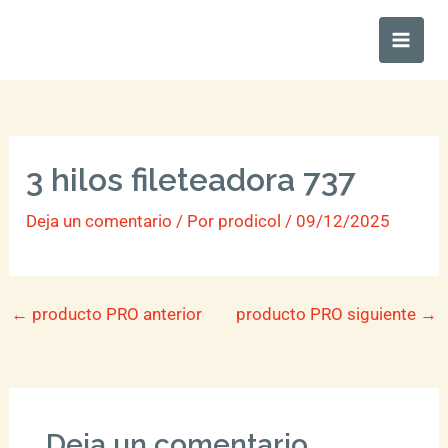
Ir
Main
al
Men
contenido
3 hilos fileteadora 737
Deja un comentario
/ Por
prodicol
/
09/12/2025
←
producto PRO anterior
producto PRO siguiente
→
Deja un comentario