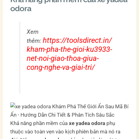
odora
Xem
https://toolsdirect.in/
thêm:
kham-pha-the-gioi-ku3933-
net-noi-giao-thoa-giua-
cong-nghe-va-giai-tri/
Khả năng phần mềm của
xe yadea odora
phụ
thuộc vào toàn vẹn vào kịch phiên bản mà nó ra