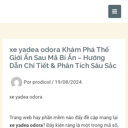
Ir
Main
al
Men
contenido
xe yadea odora Khám Phá Thế
Giới Ẩn Sau Mã Bí Ẩn – Hướng
Dẫn Chi Tiết & Phân Tích Sâu Sắc
Por
prodicol
/
19/08/2024
xe yadea odora
Trang web hay phần mềm nào đấy đề cập mang lại
xe yadea odora
? Đây kiên ráng là một trong mã số,