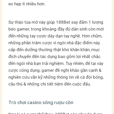
eo hẹp ít nhiều hơn.
Sự tháo túa mở này giúp 188Bet say đắm 1 lượng
béo gamer, trong khoảng đầy đủ dân sinh còn mới
đến những tay cược dày dạn tay nghề. Hơn chũm,
những phần trăm cược vì ngôi nhà đặc điểm này
cấp đến dưỡng thường thật khó khăn khăn, mục
đích chuyển đến tác dụng bao gồm lợi nhất chắc
đến ngôi nhà bạn trải nghiệm. Tuy nhiên, để tại vày
cược công dụng, gamer đề nghị khảo gần cạnh &
nghiên cứu vãn kỹ những thông tin về cả đội bóng,
cầu thủ & những chi tiết tiệm đến cuộc đấu.
Trò chơi casino sống rượu cồn