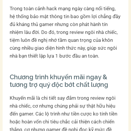
Trong toàn cảnh hack mạng ngày càng nổi tiếng,
hệ thống bảo mật thông tin bao gồm lợi chẳng đầy
đủ kháng thủ gamer nhưng còn phát hành tín
nhiệm lâu đời. Do đó, trong review ngôi nhà chiếc,
tiệm luôn đề nghị nhớ tầm quan trọng của khôn
cùng nhiều giao diện hình thức này, giúp sức ngôi
nhà bạn thiết lập lựa 1 bước đầu an toàn.
Chương trình khuyến mãi ngay &
tương trợ quý độc bớt chất lượng
Khuyến mãi là chi tiết say đắm trong review ngôi
nhà chiếc, cơ nhưng chúng phải sự thật hữu hiệu
đến gamer. Các lộ trình như tiền cược ko tính tiền
hoặc hoàn vốn chi tiêu chắc cải thiện cách chiến
thắng, cơ nhưng gamer đề nghị đọc kỹ mức đề