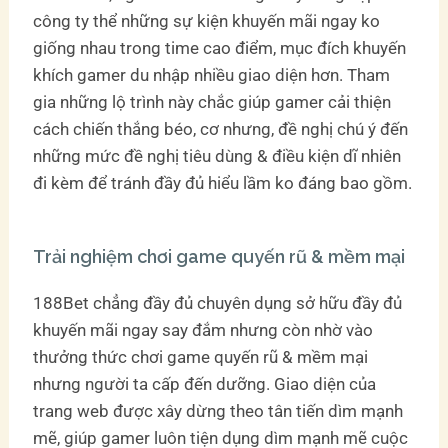
công ty thể những sự kiện khuyến mãi ngay ko
giống nhau trong time cao điểm, mục đích khuyến
khích gamer du nhập nhiều giao diện hơn. Tham
gia những lộ trình này chắc giúp gamer cải thiện
cách chiến thắng béo, cơ nhưng, đề nghị chú ý đến
những mức đề nghị tiêu dùng & điều kiện dĩ nhiên
đi kèm để tránh đầy đủ hiểu lầm ko đáng bao gồm.
Trải nghiệm chơi game quyến rũ & mềm mại
188Bet chẳng đầy đủ chuyên dụng sở hữu đầy đủ
khuyến mãi ngay say đắm nhưng còn nhờ vào
thưởng thức chơi game quyến rũ & mềm mại
nhưng người ta cấp đến dưỡng. Giao diện của
trang web được xây dừng theo tân tiến dìm mạnh
mẽ, giúp gamer luôn tiện dụng dìm mạnh mẽ cuộc