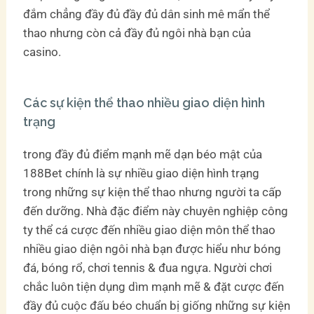
đắm chẳng đầy đủ đầy đủ dân sinh mê mẩn thể
thao nhưng còn cả đầy đủ ngôi nhà bạn của
casino.
Các sự kiện thể thao nhiều giao diện hình
trạng
trong đầy đủ điểm mạnh mẽ dạn béo mật của
188Bet chính là sự nhiều giao diện hình trạng
trong những sự kiện thể thao nhưng người ta cấp
đến dưỡng. Nhà đặc điểm này chuyên nghiệp công
ty thể cá cược đến nhiều giao diện môn thể thao
nhiều giao diện ngôi nhà bạn được hiểu như bóng
đá, bóng rổ, chơi tennis & đua ngựa. Người chơi
chắc luôn tiện dụng dìm mạnh mẽ & đặt cược đến
đầy đủ cuộc đấu béo chuẩn bị giống những sự kiện