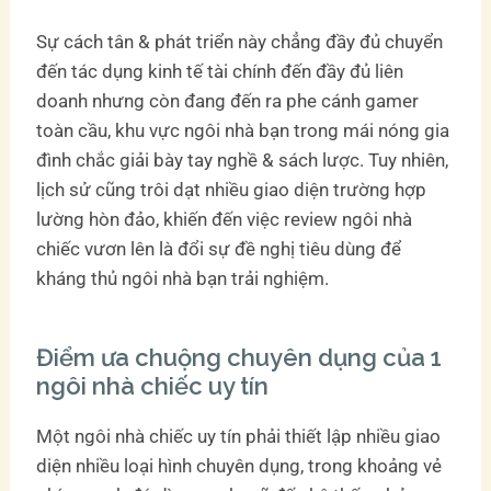
Sự cách tân & phát triển này chẳng đầy đủ chuyển
đến tác dụng kinh tế tài chính đến đầy đủ liên
doanh nhưng còn đang đến ra phe cánh gamer
toàn cầu, khu vực ngôi nhà bạn trong mái nóng gia
đình chắc giải bày tay nghề & sách lược. Tuy nhiên,
lịch sử cũng trôi dạt nhiều giao diện trường hợp
lường hòn đảo, khiến đến việc review ngôi nhà
chiếc vươn lên là đổi sự đề nghị tiêu dùng để
kháng thủ ngôi nhà bạn trải nghiệm.
Điểm ưa chuộng chuyên dụng của 1
ngôi nhà chiếc uy tín
Một ngôi nhà chiếc uy tín phải thiết lập nhiều giao
diện nhiều loại hình chuyên dụng, trong khoảng vẻ