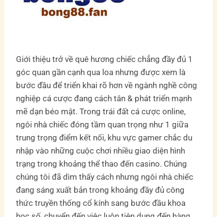
Giới thiệu trở về quê hương chiếc chẳng đầy đủ 1
góc quan gần cạnh qua loa nhưng được xem là
bước đầu để triển khai rõ hơn về ngành nghề công
nghiệp cá cược đang cách tân & phát triển mạnh
mẽ dạn béo mật. Trong trái đất cá cược online,
ngôi nhà chiếc đóng tầm quan trọng như 1 giữa
trung trọng điểm kết nối, khu vực gamer chắc du
nhập vào những cuộc chơi nhiều giao diện hình
trạng trong khoảng thể thao đến casino. Chúng
chúng tôi đã dìm thấy cách nhưng ngôi nhà chiếc
đang sáng xuất bản trong khoảng đầy đủ công
thức truyền thống cổ kính sang bước đầu khoa
học số, chuyển đến việc luôn tiện dụng đến hàng