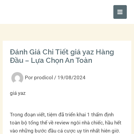
Ir
Main
al
Men
contenido
Đánh Giá Chi Tiết giá yaz Hàng
Đầu – Lựa Chọn An Toàn
Por
prodicol
/
19/08/2024
giá yaz
Trong đoạn viết, tiệm đã triển khai 1 thẩm định
toàn bộ tổng thể về review ngôi nhà chiếc, hầu hết
vào những bước đầu cá cược uy tín nhất hiên giờ.