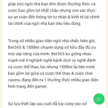
giúp sức ngôi nhà bạn dìm được thưởng thức cá
cược bao gồm lợi nhất chắc nhưng còn xác thực
sự an toàn đến thông tin tư nhân & kinh tế tài chính
tài chính của ngôi nhà bạn tiêu tiêu dùng.
Trong số nhiều giao diện ngôi nhà chiếc hiên giờ,
Bet365 & 188Bet chuyên dụng sở hữu đầy đủ ưu
mùi vày riêng của mình. Bet365 ko giống nhau
mạnh mẽ ở nghành nghề bệnh dịch vụ nghề đánh
cá cược thể thao, lúc nhưng 188Bet lại liên minh
bao gồm lợi giữa cá cược thể thao & cuộc chơi
casino, đang đến ra 1 thưởng thức nhiều giao diện
hình trạng đến gamer.
Sự lựa thiết lập sau cuối đã tùy cùng vào sở