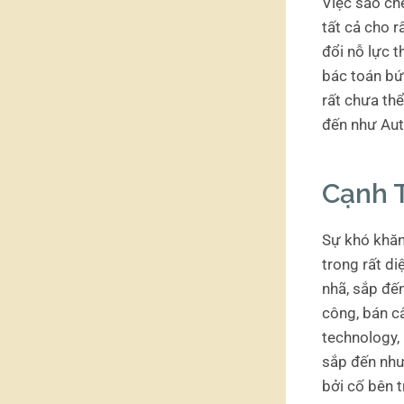
Việc sao ch
tất cả cho r
đổi nỗ lực t
bác toán bứ
rất chưa th
đến như Aut
Cạnh 
Sự khó khăn
trong rất di
nhã, sắp đến
công, bán c
technology, 
sắp đến như
bởi cố bên t