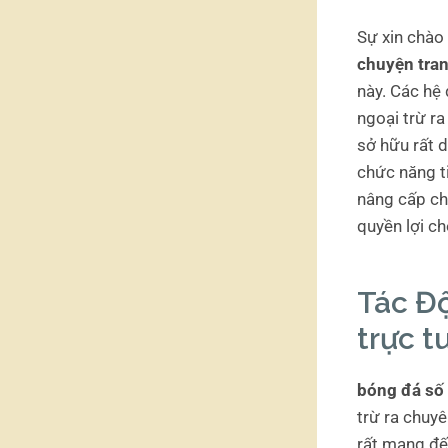
Sự xin chào
chuyện tran
này. Các hệ
ngoại trừ ra
sở hữu rất d
chức năng t
nâng cấp ch
quyền lợi ch
Tác Độ
trực t
bóng đá số 
trừ ra chuyê
rất mang đế