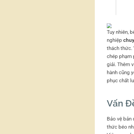
Tuy nhiên, b
nghiệp
chuy
thách thức.
chép phạm p
giải. Thêm v
hành cũng yê
phục chất lư
Vấn Đ
Bảo vệ bản 
thức béo nh