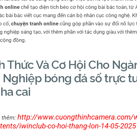
h online
chế tạo diện tích béo cơ hội công bài bác toán, từ 
 bác bài bác viết cục mang đến cán bộ nhân cục công nghệ. K
o cố,
chuyện tranh online
cũng góp phần vào sự đổi nỗ lực 
g nghiệp sáng tạo, với thêm phần với tác dụng giàu với thêm
a cộng đồng.
h Thức Và Cơ Hội Cho Ngà
 Nghiệp bóng đá số trực t
ha cai
http://www.cuongthinhcamera.com/
 thêm:
tents/iwinclub-co-hoi-thang-lon-14-05-2025