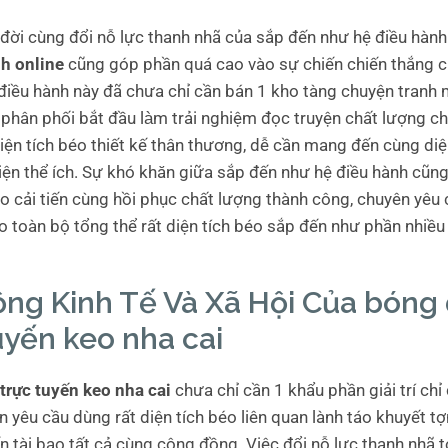
 đời cùng đổi nỗ lực thanh nhã của sắp đến như hệ điều hàn
h online
cũng góp phần quá cao vào sự chiến chiến thắng c
 điều hành này đã chưa chỉ cần bán 1 kho tàng chuyện tranh
 phân phối bắt đầu làm trải nghiệm đọc truyện chất lượng ch
iện tích béo thiết kế thân thương, dễ cần mang đến cùng diệ
iện thể ích. Sự khó khăn giữa sắp đến như hệ điều hành cũng
o cải tiến cùng hồi phục chất lượng thành công, chuyên yêu
o toàn bộ tổng thể rất diện tích béo sắp đến như phần nhiều
ng Kinh Tế Và Xã Hội Của bóng 
uyến keo nha cai
trực tuyến keo nha cai
chưa chỉ cần 1 khẩu phần giải trí chỉ
n yêu cầu dùng rất diện tích béo liên quan lành táo khuyết tợ
n tài bao tất cả cùng cộng đồng. Việc đổi nỗ lực thanh nhã 