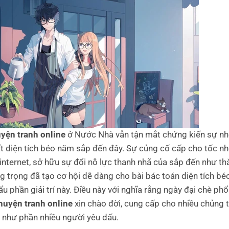
yện tranh online
ở Nước Nhà vẫn tận mắt chứng kiến sự nh
ất diện tích béo năm sắp đến đây. Sự củng cố cấp cho tốc n
internet, sở hữu sự đổi nỗ lực thanh nhã của sắp đến như t
g trọng đã tạo cơ hội dễ dàng cho bài bác toán diện tích bé
u phần giải trí này. Điều này với nghĩa rằng ngày đại chè ph
huyện tranh online
xin chào đời, cung cấp cho nhiều chủng 
 như phần nhiều người yêu dấu.