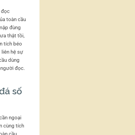
h đọc
ủa toàn cầu
 mập đùng
ưa thật tồi,
n tích béo
 liên hệ sự
 cầu dùng
 người đọc.
đá số
 cần ngoại
n cùng tích
toàn cầu