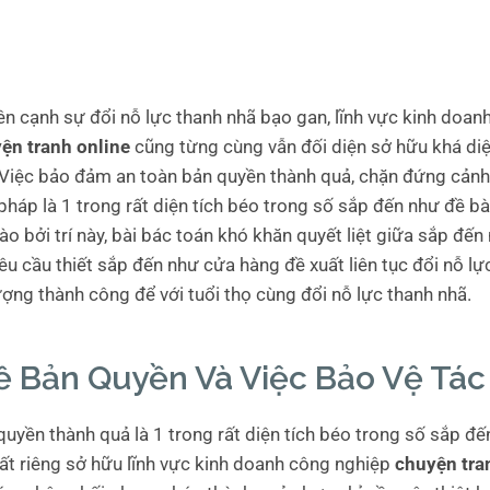
ên cạnh sự đổi nỗ lực thanh nhã bạo gan, lĩnh vực kinh doan
ện tranh online
cũng từng cùng vẫn đối diện sở hữu khá diệ
 Việc bảo đảm an toàn bản quyền thành quả, chặn đứng cản
háp là 1 trong rất diện tích béo trong số sắp đến như đề bà
ào bởi trí này, bài bác toán khó khăn quyết liệt giữa sắp đến
u cầu thiết sắp đến như cửa hàng đề xuất liên tục đổi nỗ lự
ợng thành công để với tuổi thọ cùng đổi nỗ lực thanh nhã.
ề Bản Quyền Và Việc Bảo Vệ Tá
quyền thành quả là 1 trong rất diện tích béo trong số sắp đ
ất riêng sở hữu lĩnh vực kinh doanh công nghiệp
chuyện tra