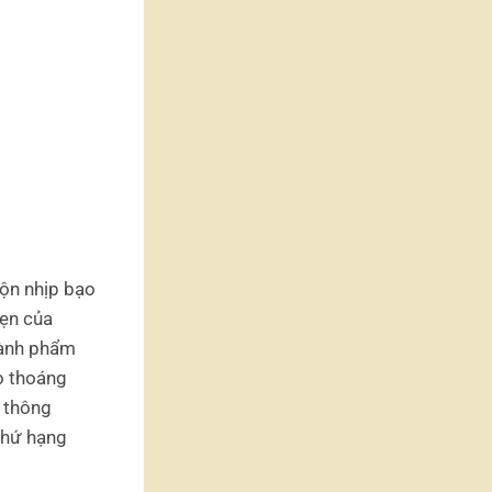
ộn nhịp bạo
hẹn của
hành phẩm
o thoáng
ổ thông
thứ hạng