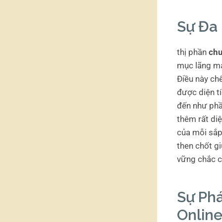
Sự Đa
thị phần
chu
mục lãng mạn
Điều này ch
được diện t
đến như phần
thêm rất diệ
của mỗi sắp
then chốt g
vững chắc c
Sự Ph
Onlin