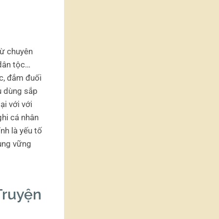
từ chuyên
 dân tộc…
ặc, đắm đuối
u dùng sắp
i với với
ghi cá nhân
nh là yếu tố
ùng vững
Truyện