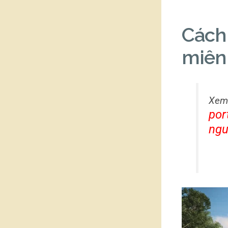
Cách 
miên
Xem
por
ngu