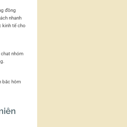
ộng đồng
cách nhanh
 kinh tế cho
ư chat nhóm
g.
ên băc hôm
miên