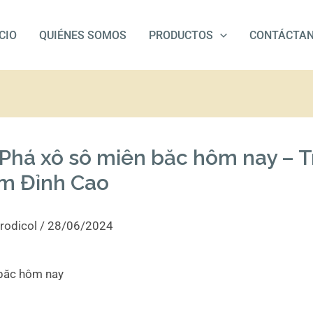
ICIO
QUIÉNES SOMOS
PRODUCTOS
CONTÁCTA
há xô sô miên băc hôm nay – T
m Đỉnh Cao
rodicol
/
28/06/2024
băc hôm nay