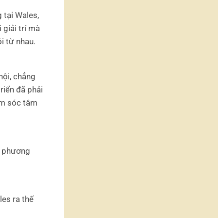
 tại Wales,
 giải trí mà
i từ nhau.
hội, chẳng
riển đã phải
hăm sóc tâm
a phương
les ra thế