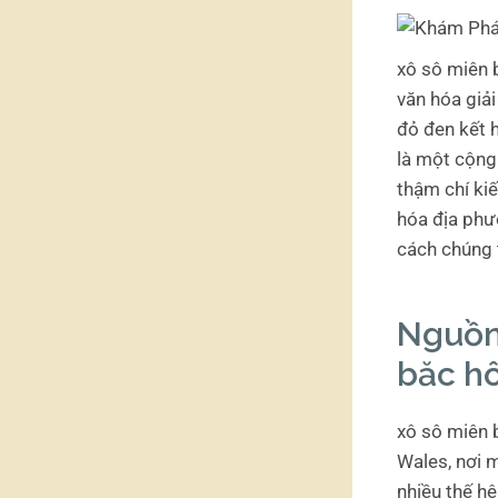
xô sô miên 
văn hóa giải
đỏ đen kết h
là một cộng
thậm chí kiế
hóa địa phư
cách chúng t
Nguồn 
băc h
xô sô miên b
Wales, nơi 
nhiều thế hệ