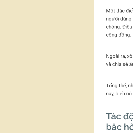
Một đặc điể
người dùng 
chóng. Điều
cộng đồng.
Ngoài ra, x
và chia sẻ 
Tổng thể, n
nay, biến nó
Tác độ
băc h