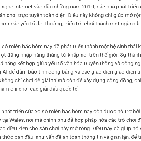
 nghệ internet vào đầu những năm 2010, các nhà phát triển 
ân chơi trực tuyến toàn diện. Điều này không chỉ giúp mở rộ
hợp các yếu tố đổi thưởng, biến trò chơi thành một ngành ki
 sô miên băc hôm nay đã phát triển thành một hệ sinh thái k
ượt đăng nhập hàng tháng từ khắp nơi trên thế giới. Sự thàn
ả năng kết hợp giữa yếu tố văn hóa truyền thống và công ngh
 AI để đảm bảo tính công bằng và các giao diện giao diện t
hông chỉ chơi để giải trí mà còn để xây dựng cộng đồng, chi
ậm chí chơi các giải đấu quốc tế.
 phát triển của xô sô miên băc hôm nay còn được hỗ trợ bởi
ý tại Wales, nơi mà chính phủ đã hợp pháp hóa các trò chơi 
tạo điều kiện cho sân chơi này mở rộng. Điều này đã giúp nó
thức ban đầu, như vấn đề an toàn thông tin và gian lận, để t