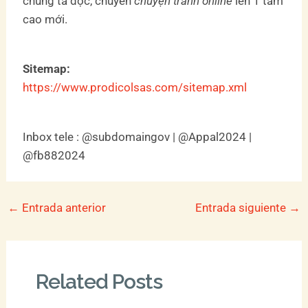
chúng ta đọc, chuyển
chuyện tranh online
lên 1 tầm
cao mới.
Sitemap:
https://www.prodicolsas.com/sitemap.xml
Inbox tele : @subdomaingov | @Appal2024 |
@fb882024
←
Entrada anterior
Entrada siguiente
→
Related Posts