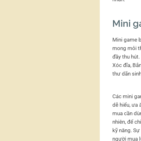
Mini g
Mini game 
mong mỏi th
đầy thu hút.
Xóc đĩa, Bắn
thư dãn sinh
Các mini ga
dễ hiểu, ưa
mua cần dù
nhiên, để c
kỹ năng. Sự
người mua l