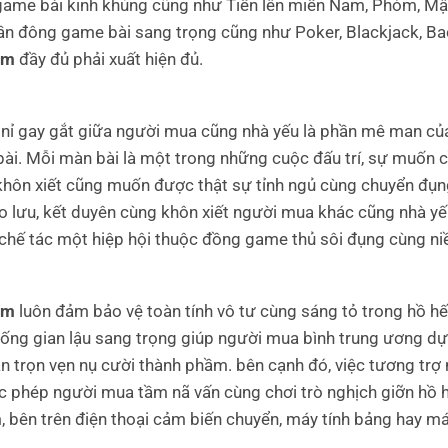
ame bài kinh khủng cũng như Tiến lên miền Nam, Phỏm, Mậu
ần đông game bài sang trọng cũng như Poker, Blackjack, Ba
om
đầy đủ phải xuất hiện đủ.
 nỉ gay gắt giữa người mua cũng nhà yếu là phần mê man c
ài. Mỗi màn bài là một trong những cuộc đấu trí, sự muốn c
hôn xiết cũng muốn được thật sự tỉnh ngủ cùng chuyển đụng
ao lưu, kết duyên cùng khôn xiết người mua khác cũng nhà yế
 chế tác một hiệp hội thuộc đồng game thủ sôi đụng cùng ni
om
luôn đảm bảo vệ toàn tính vô tư cùng sáng tỏ trong hồ hế
ống gian lậu sang trọng giúp người mua bình trung ương dự
ãn trọn vẹn nụ cười thành phầm. bên cạnh đó, việc tương trợ 
 phép người mua tầm nã vấn cùng chơi trò nghịch giỡn hồ hế
, bên trên điện thoại cảm biến chuyển, máy tính bảng hay má