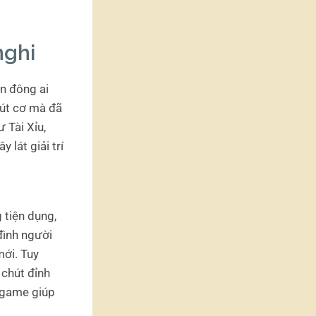
nghi
n đông ai
út cơ mà đã
 Tài Xỉu,
lát giải trí
 tiện dụng,
đình người
ới. Tuy
chút đỉnh
 game giúp