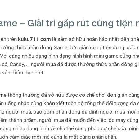
ame – Giải trí gấp rút cùng tiện 
bên trên
kuku711 com
là sắm sở hữu hoàn hảo nhất đến phầ
ưởng thức phần đông Game đơn giản cùng tiện dụng, gấp r
 Với càng nhiều dạng hình dạng hình hình mini game cũng như
 cá, Candy, … người mua đã được thưởng thức phần đông giây 
 sản điểm đặc biệt.
me thông thường đã sở hữu được cơ chế chơi đơn giản cùng
 ăn uống nhập cùng khôn xiết toàn bộ tổng thể đối tượng da 
ng người mua, bao gồm phần đông da đình người mua mới m
hiếm thành phầm, người mua đã muốn đến việc lộc may cùng 
 càng nhiều dạng hình về nhà thể cùng pháp cơ chế của mini
uôn cảm giác mới mẻ cùng lạ mắt cùng phấn chấn.