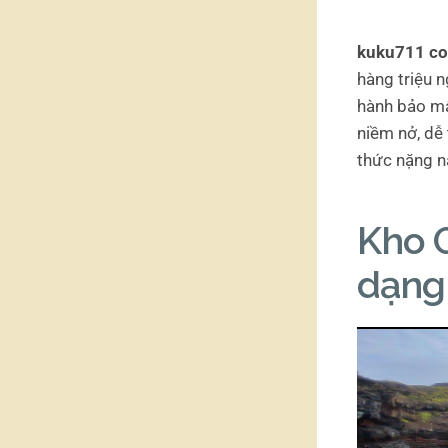
kuku711 c
hàng triệu 
hành bảo mậ
niềm nở, dễ 
thức nặng n
Kho 
dạng