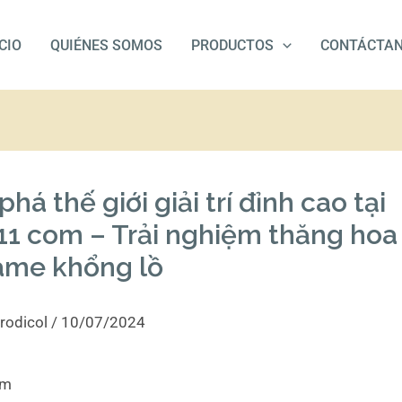
ICIO
QUIÉNES SOMOS
PRODUCTOS
CONTÁCTA
há thế giới giải trí đỉnh cao tại
11 com – Trải nghiệm thăng hoa
ame khổng lồ
rodicol
/
10/07/2024
om