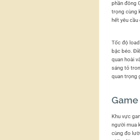
phần đông G
trọng cùng 
hết yêu cầu 
Tốc độ load
bậc béo. Đi
quan hoài v
sáng tỏ tron
quan trọng 
Game b
Khu vực gam
người mua k
cùng đo lườ