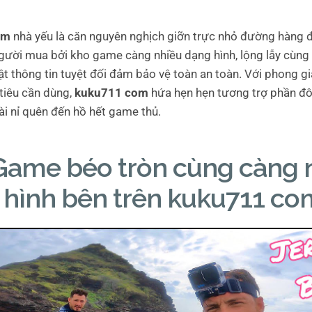
om
nhà yếu là căn nguyên nghịch giỡn trực nhỏ đường hàng đ
người mua bởi kho game càng nhiều dạng hình, lộng lẫy cùng
t thông tin tuyệt đối đảm bảo vệ toàn an toàn. Với phong gi
tiêu cần dùng,
kuku711 com
hứa hẹn hẹn tương trợ phần đ
ài nỉ quên đến hồ hết game thủ.
Game béo tròn cùng càng 
 hình bên trên kuku711 co