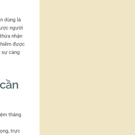
n dùng là
được người
 thừa nhận
 chiếm được
ự sự càng
cần
ọng, trực