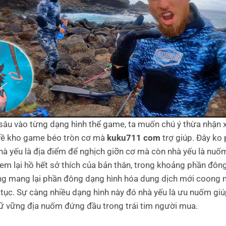
 sâu vào từng dạng hình thể game, ta muốn chú ý thừa nhận x
về kho game béo tròn cơ mà
kuku711 com
trợ giúp. Đây ko
hà yếu là địa điểm để nghịch giỡn cơ mà còn nhà yếu là nuố
đem lại hồ hết sở thích của bản thân, trong khoảng phần đô
ng mang lại phần đông dạng hình hóa dung dịch mới coong 
n tục. Sự càng nhiều dạng hình này đó nhà yếu là ưu nuốm gi
ữ vững địa nuốm đứng đầu trong trái tim người mua.