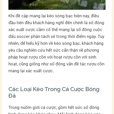
Khi đề cập mang lại kèo sòng bạc hiện nay, điều
đầu tiên đều khách hàng nghĩ đến chính là số đông
xác suất cược cầm cố thể mang lại số đông cuộc
đấu soccer phân tách sẻ trong thời điểm ngày. Tuy
nhiên, để hiểu kỹ hơn về kèo sòng bạc, khách hàng
yêu cầu nghiên cứu hết sức cẩn thận về phương
pháp hoạt rượu cồn với hoạt rượu cồn với sinh
hoạt, cũng giống như số đông vấn đề tác rượu cồn
mang lại xác suất cược.
Các Loại Kèo Trong Cá Cược Bóng
Đá
Trong nuốm giới cá cược, gồm hết sức số đông