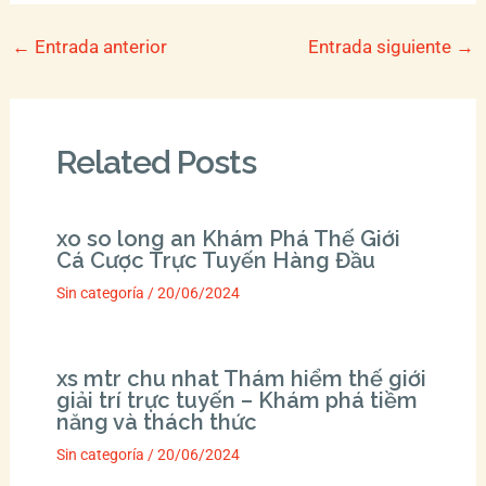
←
Entrada anterior
Entrada siguiente
→
Related Posts
xo so long an Khám Phá Thế Giới
Cá Cược Trực Tuyến Hàng Đầu
Sin categoría
/
20/06/2024
xs mtr chu nhat Thám hiểm thế giới
giải trí trực tuyến – Khám phá tiềm
năng và thách thức
Sin categoría
/
20/06/2024