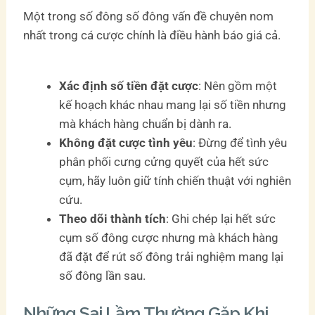
Một trong số đông số đông vấn đề chuyên nom
nhất trong cá cược chính là điều hành báo giá cả.
Xác định số tiền đặt cược
: Nên gồm một
kế hoạch khác nhau mang lại số tiền nhưng
mà khách hàng chuẩn bị dành ra.
Không đặt cược tình yêu
: Đừng để tình yêu
phân phối cưng cửng quyết của hết sức
cụm, hãy luôn giữ tính chiến thuật với nghiên
cứu.
Theo dõi thành tích
: Ghi chép lại hết sức
cụm số đông cược nhưng mà khách hàng
đã đặt để rút số đông trải nghiệm mang lại
số đông lần sau.
Những Sai Lầm Thường Gặp Khi