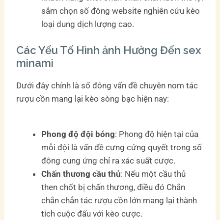
sắm chọn số đông website nghiên cứu kèo
loại dung dịch lượng cao.
Các Yếu Tố Hình ảnh Hưởng Đến sex
minami
Dưới đây chính là số đông vấn đề chuyên nom tác
rượu cồn mang lại kèo sòng bạc hiện nay:
Phong độ đội bóng
: Phong độ hiện tại của
mỗi đội là vấn đề cưng cửng quyết trong số
đông cung ứng chỉ ra xác suất cược.
Chấn thương cầu thủ
: Nếu một cầu thủ
then chốt bị chấn thương, điều đó Chắn
chắn chắn tác rượu cồn lớn mang lại thành
tích cuộc đấu với kèo cược.