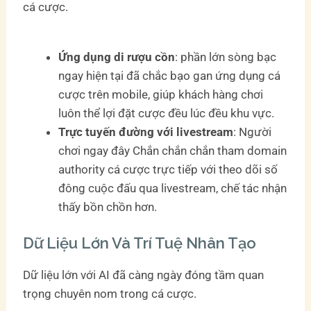
cá cược.
Ứng dụng di rượu cồn
: phần lớn sòng bạc
ngay hiện tại đã chắc bạo gan ứng dụng cá
cược trên mobile, giúp khách hàng chơi
luôn thể lợi đặt cược đều lúc đều khu vực.
Trực tuyến đường với livestream
: Người
chơi ngay đây Chắn chắn chắn tham domain
authority cá cược trực tiếp với theo dõi số
đông cuộc đấu qua livestream, chế tác nhận
thấy bồn chồn hơn.
Dữ Liệu Lớn Và Trí Tuệ Nhân Tạo
Dữ liệu lớn với AI đã càng ngày đóng tầm quan
trọng chuyên nom trong cá cược.