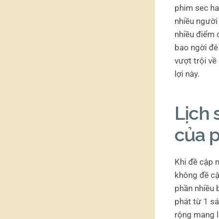
phim sec ha
nhiều người 
nhiều điểm 
bao ngời đê
vượt trội về
lợi này.
Lịch 
của 
Khi đề cập m
không đề cậ
phần nhiều 
phát từ 1 s
rộng mang lạ