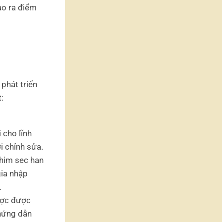
ạo ra điểm
phát triển
:
 cho lĩnh
ợi chỉnh sửa.
him sec han
gia nhập
.
ược được
chứng dẫn