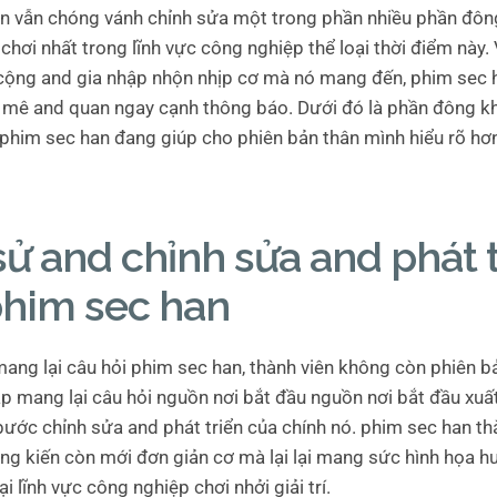
n vẫn chóng vánh chỉnh sửa một trong phần nhiều phần đôn
chơi nhất trong lĩnh vực công nghiệp thể loại thời điểm này.
cộng and gia nhập nhộn nhịp cơ mà nó mang đến, phim sec
 mê and quan ngay cạnh thông báo. Dưới đó là phần đông k
 phim sec han đang giúp cho phiên bản thân mình hiểu rõ hơn
sử and chỉnh sửa and phát 
phim sec han
ang lại câu hỏi phim sec han, thành viên không còn phiên bả
p mang lại câu hỏi nguồn nơi bắt đầu nguồn nơi bắt đầu xuấ
bước chỉnh sửa and phát triển của chính nó. phim sec han th
áng kiến còn mới đơn giản cơ mà lại lại mang sức hình họa h
i lĩnh vực công nghiệp chơi nhởi giải trí.