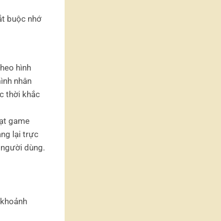
ắt buộc nhớ
theo hình
mình nhân
c thời khắc
ạt game
ng lại trực
 người dùng.
 khoảnh