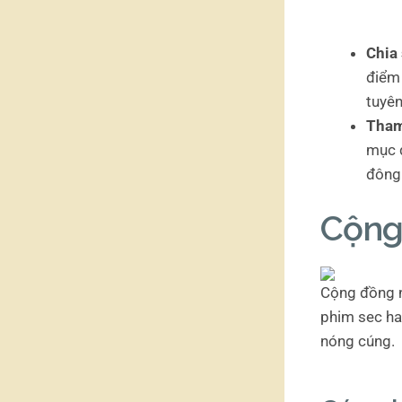
Chia 
điểm 
tuyên
Tham
mục đ
đông
Cộng
Cộng đồng n
phim sec ha
nóng cúng.