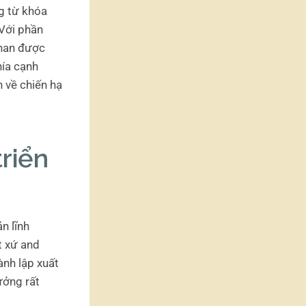
g từ khóa
 Với phần
 han được
hía cạnh
 về chiến hạ
triển
n lĩnh
t xứ and
ành lập xuất
ưởng rất