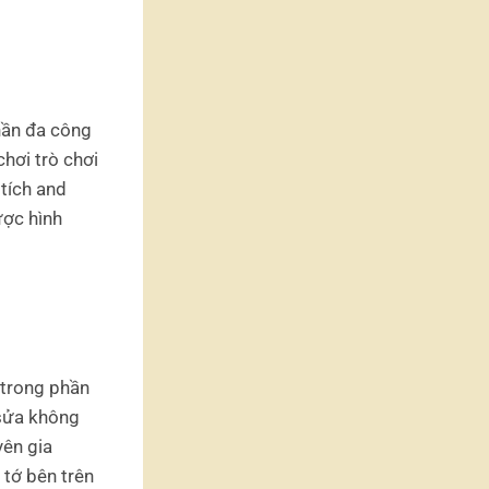
hần đa công
chơi trò chơi
 tích and
ược hình
 trong phần
 sửa không
yên gia
 tớ bên trên