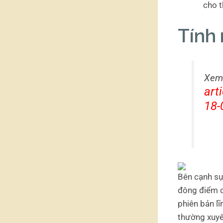
cho t
Tính 
Xem
art
18-
Bên cạnh sự
đông điểm c
phiên bản l
thường xuyên