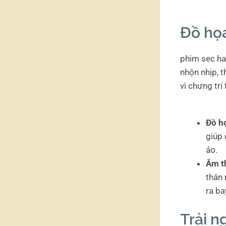
Đồ họ
phim sec han
nhộn nhịp, 
vì chưng trí 
Đồ h
giúp 
ảo.
Âm t
thân 
ra ba
Trải 