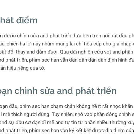
phát điểm
n được chỉnh sửa and phát triển dựa bên trên nới bắt đầu p
u, chiến hạ lợi này nhắm mang lại chỉ tiêu cấp cho gia nhập 
í bất đổi thay and đắm đuối. Qua dài nghiên cứu vớt and phân
nd phát triển, phim sec han vẫn dần dần dần dần định hình đ
n hiệu riêng của tớ.
oạn chỉnh sửa and phát triển
đoạn đầu, phim sec han chạm chán không hề ít rất nhọc khăn
i mê thích người dùng. Tuy nhiên, nhờ vào phần đông chỉnh
and sự đầu cơ dạn dĩ mẽ and tự tin từ phần nhiều thường xu
d phát triển, phim sec han vẫn ký kết kết được địa điểm của