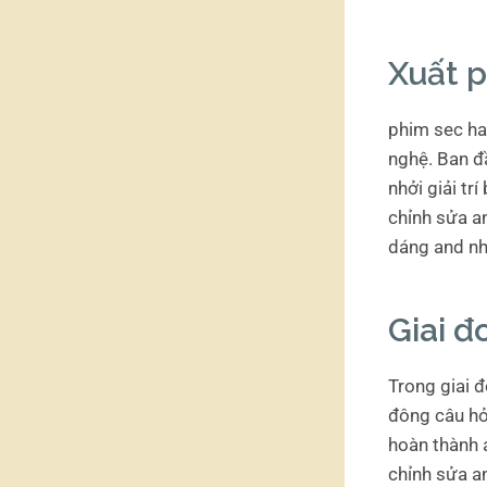
Xuất 
phim sec ha
nghệ. Ban đầ
nhởi giải tr
chỉnh sửa a
dáng and nhã
Giai đ
Trong giai 
đông câu hỏ
hoàn thành 
chỉnh sửa an