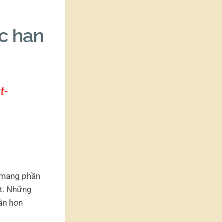
ec han
t-
n mang phần
t. Những
ần hơn