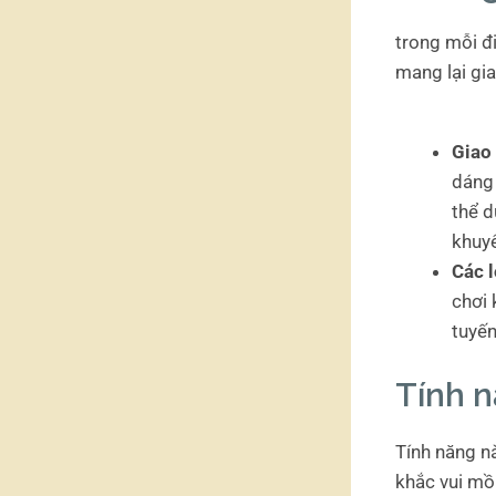
trong mỗi đ
mang lại gi
Giao
dáng 
thể d
khuy
Các l
chơi 
tuyến
Tính 
Tính năng n
khắc vui mồ