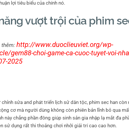
huận lợi tiêu biểu của chính nó.
năng vượt trội của phim s
http://www.duoclieuviet.org/wp-
 thêm:
icle/gem88-choi-game-ca-cuoc-tuyet-voi-nha
07-2025
 chỉnh sửa and phát triển lịch sử dân tộc, phim sec han cò
ộng cơ mà người dùng không còn phiên bản lĩnh bỏ qua mấ
ĩnh này chẳng phần đông giúp sinh sản gia nhập lạ mắt đa ph
 sử dụng rất thi thoảng chơi nhởi giải trí cao cao hơn.