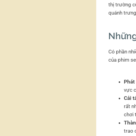
thị trường c
quánh trưng
Những
Có phần nhi
của phim se
Phát
vực c
Cải 
rất n
chơi 
Thàn
trao 