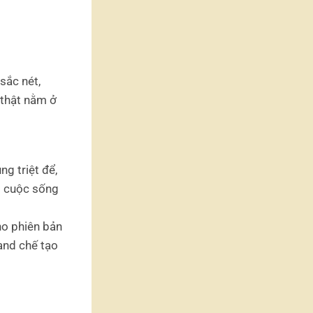
sắc nét,
 thật nằm ở
g triệt để,
ng cuộc sống
cho phiên bản
and chế tạo