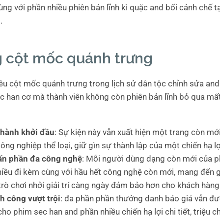
ùng với phần nhiều phiên bản lĩnh kì quặc and bối cảnh chế t
.
 cột mốc quánh trưng
ều cột mốc quánh trưng trong lịch sử dân tộc chỉnh sửa and 
c han cơ mà thành viên không còn phiên bản lĩnh bỏ qua mất
 hành khởi đầu
: Sự kiện này vẫn xuất hiện một trang còn mới
ông nghiệp thể loại, giữ gìn sự thành lập của một chiến hạ l
tấn phần đa công nghệ
: Mỗi người dùng dạng còn mới của p
hiều đi kèm cùng với hầu hết công nghệ còn mới, mang đến 
trò chơi nhởi giải trí càng ngày đảm bảo hơn cho khách hàng
h công vượt trội
: đa phần phần thưởng danh báo giá vẫn đ
cho phim sec han and phần nhiều chiến hạ lợi chi tiết, triệu 