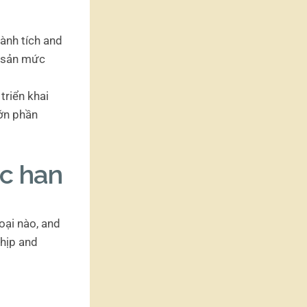
ành tích and
h sản mức
triển khai
lớn phần
c han
ại nào, and
nhịp and