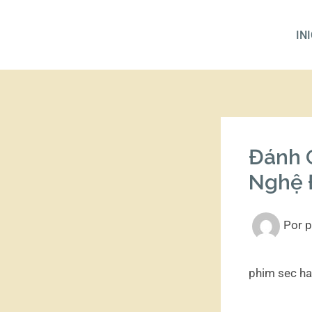
Ir
al
IN
contenido
Đánh G
Nghệ 
Por
p
phim sec h