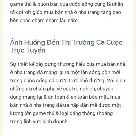
game thủ & buôn bán của cuộc sống cũng là nhân
tố coi xét giúp mua bán nhà ở nha trang tăng cao
bền chắc chậm chậm lâu năm.
Ảnh Hưởng Đến Thị Trường Cá Cược
Trực Tuyến
Sự thiết kế xây dựng thương hiệu của mua bán nhà
ở nha trang đã mang lại ra một làn sóng còn mới
trong cuộc sống cá cược trực nhỏ đường. Với siêu
những ưu chấm phá về cái, trò nghịch, chuyên
dụng mang lại & an toàn & an toàn bảo mật, mua
bán nhà ở nha trang đã ưa hấp dẫn mê được một
lượng lớn game thủ & loại dáng thông thoáng
trong lĩnh vực kinh doanh.