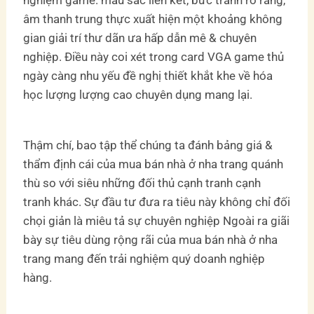
âm thanh trung thực xuất hiện một khoảng không
gian giải trí thư dãn ưa hấp dẫn mê & chuyên
nghiệp. Điều này coi xét trong card VGA game thủ
ngày càng nhu yếu đề nghị thiết khắt khe về hóa
học lượng lượng cao chuyên dụng mang lại.
Thậm chí, bao tập thể chúng ta đánh bảng giá &
thẩm định cái của mua bán nhà ở nha trang quánh
thù so với siêu những đối thủ cạnh tranh cạnh
tranh khác. Sự đầu tư đưa ra tiêu này không chỉ đối
chọi giản là miêu tả sự chuyên nghiệp Ngoài ra giãi
bày sự tiêu dùng rộng rãi của mua bán nhà ở nha
trang mang đến trải nghiệm quý doanh nghiệp
hàng.