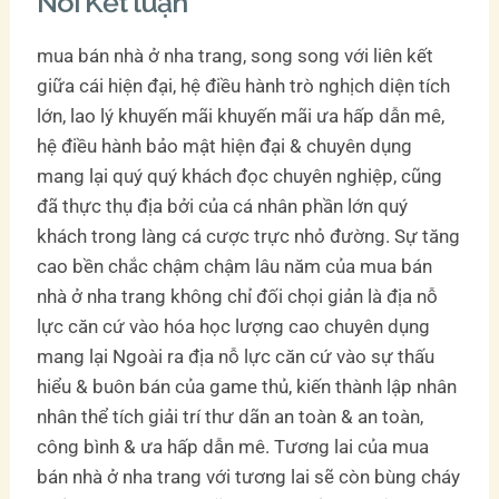
Nói Kết luận
mua bán nhà ở nha trang, song song với liên kết
giữa cái hiện đại, hệ điều hành trò nghịch diện tích
lớn, lao lý khuyến mãi khuyến mãi ưa hấp dẫn mê,
hệ điều hành bảo mật hiện đại & chuyên dụng
mang lại quý quý khách đọc chuyên nghiệp, cũng
đã thực thụ địa bởi của cá nhân phần lớn quý
khách trong làng cá cược trực nhỏ đường. Sự tăng
cao bền chắc chậm chậm lâu năm của mua bán
nhà ở nha trang không chỉ đối chọi giản là địa nỗ
lực căn cứ vào hóa học lượng cao chuyên dụng
mang lại Ngoài ra địa nỗ lực căn cứ vào sự thấu
hiểu & buôn bán của game thủ, kiến thành lập nhân
nhân thể tích giải trí thư dãn an toàn & an toàn,
công bình & ưa hấp dẫn mê. Tương lai của mua
bán nhà ở nha trang với tương lai sẽ còn bùng cháy