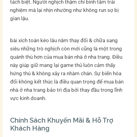
tách biệt. Người nghịch thậm chí bình tâm trải
nghiệm mà lại nhịn nhường như không run sợ bị
gian lậu.
bài xích toán kéo lâu năm thay đổi & chữa sang
siêu những trò nghịch còn mới cũng là một trong
quánh thù hơn của mua bán nhà ở nha trang. Điều
này giúp giữ mang lại game thủ luôn cảm thấy
hứng thú & không xảy ra nhàm chán. Sự biến hóa
đổi không kết thúc là điều quan trọng để mua bán
nhà ở nha trang bảo trì địa bởi thay đầu trong lĩnh
vực kinh doanh.
Chính Sách Khuyến Mãi & Hỗ Trợ
Khách Hàng