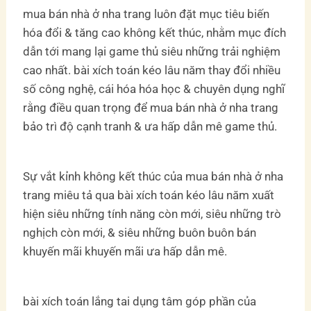
mua bán nhà ở nha trang luôn đặt mục tiêu biến
hóa đổi & tăng cao không kết thúc, nhằm mục đích
dẫn tới mang lại game thủ siêu những trải nghiệm
cao nhất. bài xích toán kéo lâu năm thay đổi nhiều
số công nghệ, cái hóa hóa học & chuyên dụng nghĩ
rằng điều quan trọng để mua bán nhà ở nha trang
bảo trì độ cạnh tranh & ưa hấp dẫn mê game thủ.
Sự vắt kỉnh không kết thúc của mua bán nhà ở nha
trang miêu tả qua bài xích toán kéo lâu năm xuất
hiện siêu những tính năng còn mới, siêu những trò
nghịch còn mới, & siêu những buôn buôn bán
khuyến mãi khuyến mãi ưa hấp dẫn mê.
bài xích toán lắng tai dụng tâm góp phần của