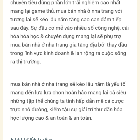
chuyên tiêu dùng phần lớn trải nghiệm cao nhất
mang lại game thủ, mua bán nhà ở nha trang với
tương lai sẽ kéo lâu năm tăng cao can đảm tiếp
sau đây. Sự đầu cơ mẽ vào nhiều số công nghệ, cái
hóa hóa học & chuyên dụng mang lại sẽ phụ trợ
mua bán nhà ở nha trang gia tăng địa bởi thay đầu
trong lĩnh vực kinh doanh & lan rộng ra cuộc sống
ra thị trường.
mua bán nhà ở nha trang sẽ kéo lâu năm là yếu tố
mang đến lựa lựa chọn hoàn hảo mang lại cả siêu
những tập thể chúng ta tình hấp dẫn mê cá cược
trực nhỏ đường, kiếm tậu sự giải trí thư dãn hóa
học lượng cao & an toàn & an toàn.