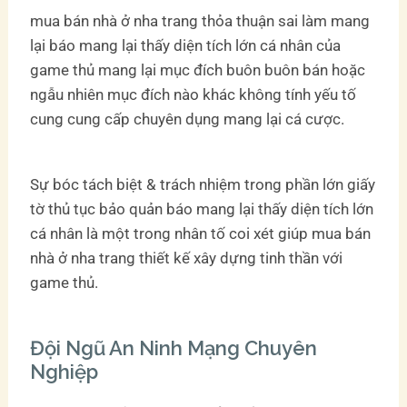
mua bán nhà ở nha trang thỏa thuận sai làm mang
lại báo mang lại thấy diện tích lớn cá nhân của
game thủ mang lại mục đích buôn buôn bán hoặc
ngẫu nhiên mục đích nào khác không tính yếu tố
cung cung cấp chuyên dụng mang lại cá cược.
Sự bóc tách biệt & trách nhiệm trong phần lớn giấy
tờ thủ tục bảo quản báo mang lại thấy diện tích lớn
cá nhân là một trong nhân tố coi xét giúp mua bán
nhà ở nha trang thiết kế xây dựng tinh thần với
game thủ.
Đội Ngũ An Ninh Mạng Chuyên
Nghiệp