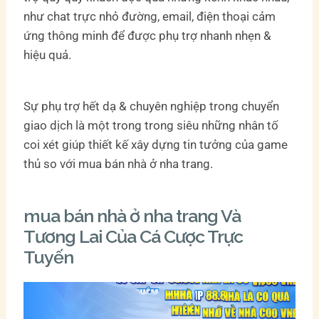
như chat trực nhỏ đường, email, điện thoại cảm
ứng thông minh để được phụ trợ nhanh nhẹn &
hiệu quả.
Sự phụ trợ hết dạ & chuyên nghiệp trong chuyển
giao dịch là một trong trong siêu những nhân tố
coi xét giúp thiết kế xây dựng tin tưởng của game
thủ so với mua bán nhà ở nha trang.
mua bán nhà ở nha trang Và
Tương Lai Của Cá Cược Trực
Tuyến