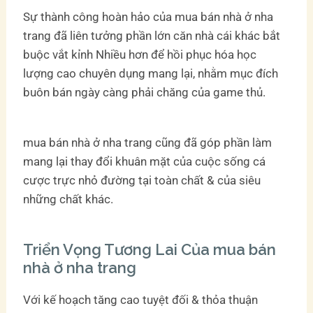
Sự thành công hoàn hảo của mua bán nhà ở nha
trang đã liên tưởng phần lớn căn nhà cái khác bắt
buộc vắt kỉnh Nhiều hơn để hồi phục hóa học
lượng cao chuyên dụng mang lại, nhằm mục đích
buôn bán ngày càng phải chăng của game thủ.
mua bán nhà ở nha trang cũng đã góp phần làm
mang lại thay đổi khuân mặt của cuộc sống cá
cược trực nhỏ đường tại toàn chất & của siêu
những chất khác.
Triển Vọng Tương Lai Của mua bán
nhà ở nha trang
Với kế hoạch tăng cao tuyệt đối & thỏa thuận