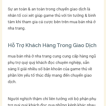
Sự an toàn & an toàn trong chuyển giao dịch là
nhân tố coi xét giúp game thủ với tin tưởng & bình
tâm khi tham gia cá cược bên trên mua bán nhà ở
nha trang.
Hỗ Trợ Khách Hàng Trong Giao Dịch
mua bán nhà ở nha trang cung cung cấp hàng ngũ
phụ trợ quý quý khách đọc chuyên nghiệp, sẵn
sàng lí giải nhiều số băn khoăn của game thủ về
phần lớn yếu tố thúc đẩy mang đến chuyển giao
dịch.
Người nghịch thậm chí liên tưởng với bộ phận phụ
trợ quý quý khách đọc qua những kênh khác nhau,