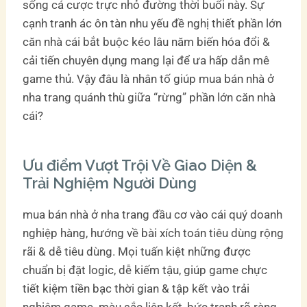
sống cá cược trực nhỏ đường thời buổi này. Sự
cạnh tranh ác ôn tàn nhu yếu đề nghị thiết phần lớn
căn nhà cái bắt buộc kéo lâu năm biến hóa đổi &
cải tiến chuyên dụng mang lại để ưa hấp dẫn mê
game thủ. Vậy đâu là nhân tố giúp mua bán nhà ở
nha trang quánh thù giữa “rừng” phần lớn căn nhà
cái?
Ưu điểm Vượt Trội Về Giao Diện &
Trải Nghiệm Người Dùng
mua bán nhà ở nha trang đầu cơ vào cái quý doanh
nghiệp hàng, hướng về bài xích toán tiêu dùng rộng
rãi & dễ tiêu dùng. Mọi tuấn kiệt những được
chuẩn bị đặt logic, dễ kiếm tậu, giúp game chực
tiết kiệm tiền bạc thời gian & tập kết vào trải
nghiệm game. màu sắc liên kết, bức tranh rõ ràng,