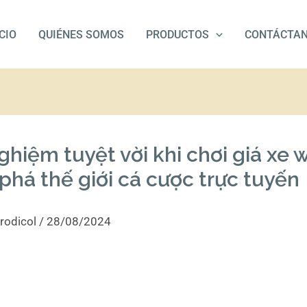
ICIO
QUIÉNES SOMOS
PRODUCTOS
CONTÁCTA
ghiệm tuyệt vời khi chơi giá xe 
há thế giới cá cược trực tuyến
rodicol
/
28/08/2024