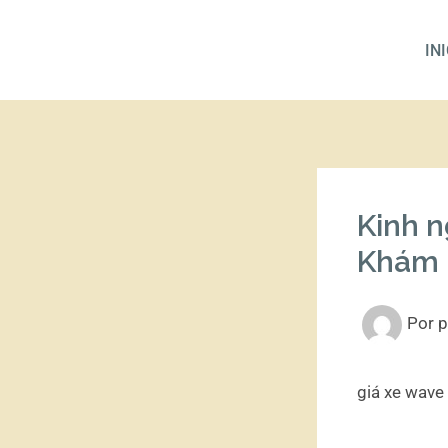
Ir
al
IN
contenido
Kinh n
Khám p
Por
p
giá xe wave