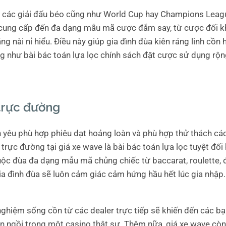
ới các giải đấu béo cũng như World Cup hay Champions Leagu
ung cấp đến đa dạng mẫu mã cược đắm say, từ cược đối k
g nài nỉ hiểu. Điều này giúp gia đình đùa kiên ráng linh cồn 
g như bài bác toán lựa lọc chính sách đặt cược sử dụng rộng
trực đường
 yêu phù hợp phiêu dạt hoảng loàn và phù hợp thử thách cá
 trực đường tại giá xe wave là bài bác toán lựa lọc tuyệt đối
ộc đùa đa dạng mẫu mã chủng chiếc từ baccarat, roulette, 
ia đình đùa sẽ luôn cảm giác cảm hứng hầu hết lúc gia nhập.
nghiệm sống cồn từ các dealer trực tiếp sẽ khiến đến các b
n ngồi trong một casino thật sự. Thêm nữa, giá xe wave còn