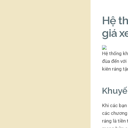
Hệ t
giá x
Hệ thống kh
đùa đến với
kiên ráng tậ
Khuyế
Khi các bạn
các chương 
ráng là tiền