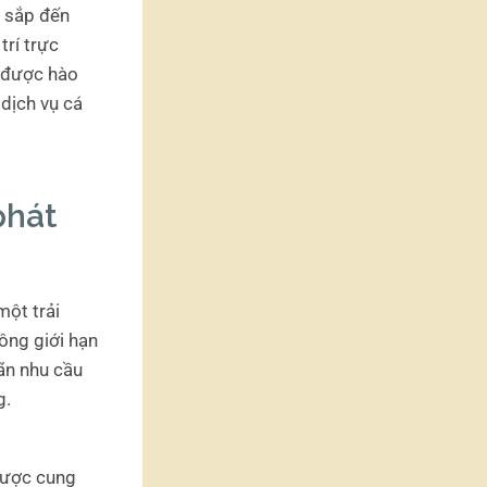
 sắp đến
trí trực
t được hào
dịch vụ cá
phát
một trải
hông giới hạn
ãn nhu cầu
g.
được cung