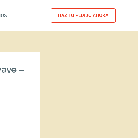
NOS
HAZ TU PEDIDO AHORA
wave –