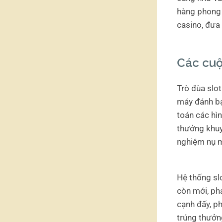
hàng phong 
casino, đưa 
Các cuộ
Trò đùa slo
máy đánh bạ
toán các hìn
thưởng khuy
nghiệm nụ m
Hệ thống sl
còn mới, phá
cạnh đấy, ph
trúng thưởn