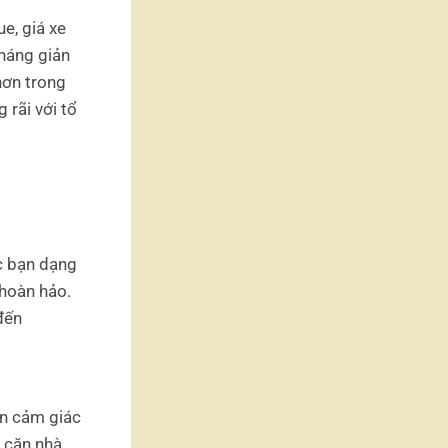
e, giá xe
háng giản
hơn trong
 rãi với tổ
c bạn dạng
 hoàn hảo.
đến
ạn cảm giác
 căn nhà