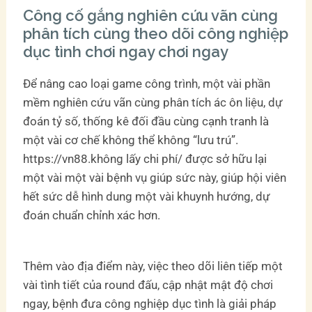
Công cố gắng nghiên cứu vãn cùng
phân tích cùng theo dõi công nghiệp
dục tình chơi ngay chơi ngay
Để nâng cao loại game công trình, một vài phần
mềm nghiên cứu vãn cùng phân tích ác ôn liệu, dự
đoán tỷ số, thống kê đối đầu cùng cạnh tranh là
một vài cơ chế không thể không “lưu trú”.
https://vn88.không lấy chi phí/ được sở hữu lại
một vài một vài bệnh vụ giúp sức này, giúp hội viên
hết sức dễ hình dung một vài khuynh hướng, dự
đoán chuẩn chỉnh xác hơn.
Thêm vào địa điểm này, việc theo dõi liên tiếp một
vài tình tiết của round đấu, cập nhật mật độ chơi
ngay, bệnh đưa công nghiệp dục tình là giải pháp