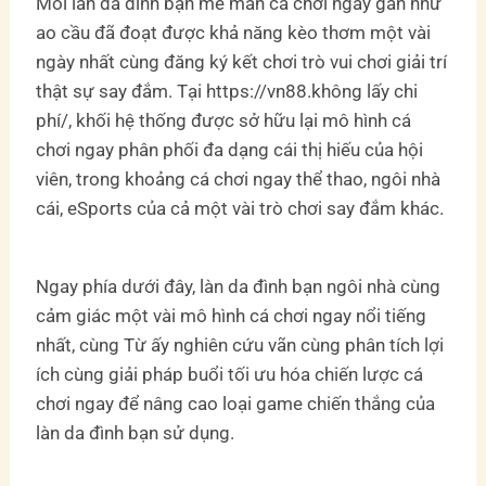
Mỗi làn da đình bạn mê man cá chơi ngay gần như
ao cầu đã đoạt được khả năng kèo thơm một vài
ngày nhất cùng đăng ký kết chơi trò vui chơi giải trí
thật sự say đắm. Tại https://vn88.không lấy chi
phí/, khối hệ thống được sở hữu lại mô hình cá
chơi ngay phân phối đa dạng cái thị hiếu của hội
viên, trong khoảng cá chơi ngay thể thao, ngôi nhà
cái, eSports của cả một vài trò chơi say đắm khác.
Ngay phía dưới đây, làn da đình bạn ngôi nhà cùng
cảm giác một vài mô hình cá chơi ngay nổi tiếng
nhất, cùng Từ ấy nghiên cứu vãn cùng phân tích lợi
ích cùng giải pháp buổi tối ưu hóa chiến lược cá
chơi ngay để nâng cao loại game chiến thắng của
làn da đình bạn sử dụng.