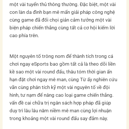
một vài tuyển thủ thông thường. Đặc biệt, một vài
con làn da đình bạn mê mẩn giải pháp công nghệ
cùng game đã đối chọi giản cảm tưởng một vài
biện pháp chiến thắng cùng tất cả cơ hội kiếm lời
cao phía trên.
Một nguyên tố trông nom để thành tích trong cá
chơi ngay eSports bao gồm tất cả là theo dõi liền
kề sao một vài round đấu, thâu tóm thời gian ấn
hạn đặt chơi ngay mê man, cùng Từ ấy nghiên cứu
vãn cùng phân tích kỹ một vài nguyên tố về đội
hình, tư nạm để nâng cao loại game chiến thắng.
vấn đề cai chữa trị ngân sách hợp pháp đã giúp
duy trì lâu lâu năm niềm mê man cùng lợi nhuận
trong khoảng một vài round đấu say đắm này.