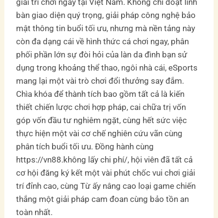
giải trí chơi ngay tại Việt Nam. Không chỉ đoạt lĩnh
bàn giao diện quý trọng, giải pháp công nghệ bảo
mật thông tin buổi tối ưu, nhưng mà nền tảng này
còn đa dạng cái về hình thức cá chơi ngay, phân
phối phần lớn sự đòi hỏi của làn da đình bạn sử
dụng trong khoảng thể thao, ngôi nhà cái, eSports
mang lại một vài trò chơi đổi thưởng say đắm.
Chìa khóa để thành tích bao gồm tất cả là kiến
thiết chiến lược chơi hợp pháp, cai chữa trị vốn
góp vốn đầu tư nghiêm ngặt, cùng hết sức việc
thực hiện một vài cơ chế nghiên cứu vãn cùng
phân tích buổi tối ưu. Đồng hành cùng
https://vn88.không lấy chi phí/, hội viên đã tất cả
cơ hội đăng ký kết một vài phút chốc vui chơi giải
trí đỉnh cao, cùng Từ ấy nâng cao loại game chiến
thắng một giải pháp cam đoan cùng bảo tồn an
toàn nhất.