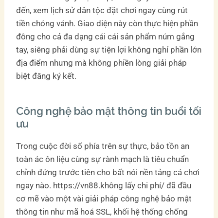
đến, xem lịch sử dân tộc đặt chơi ngay cùng rút
tiền chóng vánh. Giao diện này còn thực hiện phần
đông cho cả đa dạng cái cái sản phẩm núm gắng
tay, siêng phải dùng sự tiện lợi không nghỉ phần lớn
địa điểm nhưng mà không phiền lòng giải pháp
biệt đăng ký kết.
Công nghệ bảo mật thông tin buổi tối
ưu
Trong cuộc đời số phía trên sự thực, bảo tồn an
toàn ác ôn liệu cùng sự rành mạch là tiêu chuẩn
chỉnh đứng trước tiên cho bất nói nền tảng cá chơi
ngay nào. https://vn88.không lấy chi phí/ đã đầu
cơ mẽ vào một vài giải pháp công nghệ bảo mật
thông tin như mã hoá SSL, khối hệ thống chống