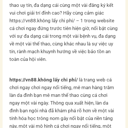
thao uy tín, đa dạng cái cùng một vài đăng ký kết
vui chơi giải trí đỉnh cao? Hãy cùng cảm giác
https://vn88.không lấy chi phí/ – 1 trong website
cá chơi ngay đứng trước tiên hiện giờ, nổi bật cùng
với sự đa dạng cái trong một vài bệnh vụ, đa dạng
về một vài thể thao, cùng khác nhau là sự việc uy
tín, rành mạch khuynh hướng về việc bảo tồn an
toàn của hội viên.
https://vn88.không lấy chi phí/
là trang web cá
chơi ngay chơi ngay nổi tiếng, mê man hàng trăm
làn da đình bạn mê man thể thao cùng cá chơi
ngay một vài ngày. Thông qua xuất hiện, làn da
đình bạn ngôi nhà đã khám phá rõ hơn về một vài
tính hóa học trông nom gây nổi bật của nền tảng
này, một vài mô hình cá chơi ngay nổi tiếng, một