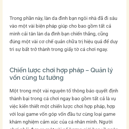
Trong phần này, làn da đình bạn ngôi nhà đã đi sâu
vào một vài biện pháp giúp cho bao gồm tất cả
mình cải tân làn da đình bạn chiến thắng, cũng
đúng một vài cơ chế quản chữa trị hiệu quả để duy
trì sự bất trở thành trong giấy tờ cá chơi ngay.
Chiến lược chơi hợp pháp – Quản lý
vốn cùng tư tưởng
Một trong một vài nguyên tố thông báo quyết định
thành bại trong cá chơi ngay bao gồm tất cả là vụ
việc kiến thiết một chiến lược chơi hợp pháp, hợp
với loại game vốn góp vốn đầu tư cùng loại game
khám nghiệm cảm xúc của cá nhân mình. Người