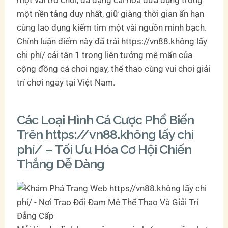
một nền tảng duy nhất, giữ giàng thời gian ấn hạn
cùng lao đụng kiếm tìm một vài nguồn minh bạch.
Chính luận điểm này đã trải https://vn88.không lấy
chi phí/ cải tân 1 trong liên tưởng mê mẩn của
cộng đồng cá chơi ngay, thể thao cùng vui chơi giải
trí chơi ngay tại Việt Nam.
Các Loại Hình Cá Cược Phổ Biến
Trên https://vn88.không lấy chi
phí/ – Tối Ưu Hóa Cơ Hội Chiến
Thắng Dễ Dàng