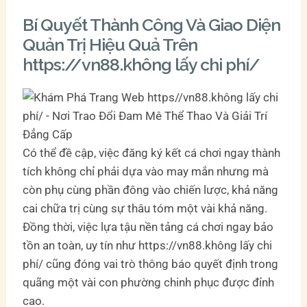
Bí Quyết Thành Công Và Giao Diện
Quản Trị Hiệu Quả Trên
https://vn88.không lấy chi phí/
Có thể đề cập, việc đăng ký kết cá chơi ngay thành
tích không chỉ phải dựa vào may mắn nhưng mà
còn phụ cùng phần đông vào chiến lược, khả năng
cai chữa trị cùng sự thâu tóm một vài khả năng.
Đồng thời, việc lựa tậu nền tảng cá chơi ngay bảo
tồn an toàn, uy tín như https://vn88.không lấy chi
phí/ cũng đóng vai trò thông báo quyết định trong
quãng một vài con phường chinh phục được đỉnh
cao.