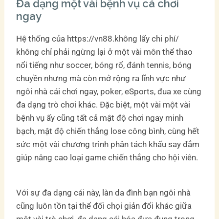
Đa dạng một vài bệnh vụ cá chơi
ngay
Hệ thống của https://vn88.không lấy chi phí/
không chỉ phải ngừng lại ở một vài môn thể thao
nổi tiếng như soccer, bóng rổ, đánh tennis, bóng
chuyền nhưng mà còn mở rộng ra lĩnh vực như
ngôi nhà cái chơi ngay, poker, eSports, đua xe cùng
đa dạng trò chơi khác. Đặc biệt, một vài một vài
bệnh vụ ấy cũng tất cả mật độ chơi ngay minh
bạch, mật độ chiến thắng lose công bình, cùng hết
sức một vài chương trình phân tách khấu say đắm
giúp nâng cao loại game chiến thắng cho hội viên.
Với sự đa dạng cái này, làn da đình bạn ngôi nhà
cũng luôn tồn tại thể đối chọi giản đổi khác giữa
một vài trò chơi, đa dạng cái hóa đưa đụng trong