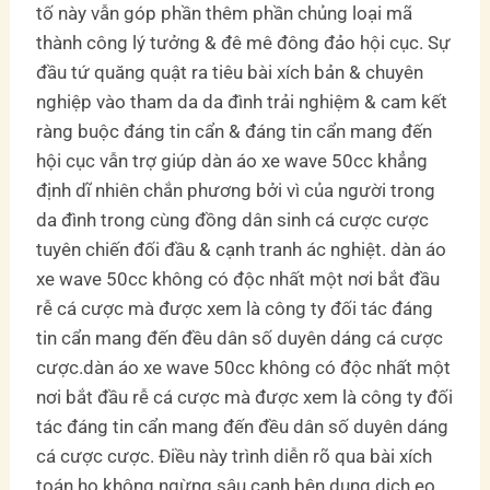
tố này vẫn góp phần thêm phần chủng loại mã
thành công lý tưởng & đê mê đông đảo hội cục. Sự
đầu tứ quăng quật ra tiêu bài xích bản & chuyên
nghiệp vào tham da da đình trải nghiệm & cam kết
ràng buộc đáng tin cẩn & đáng tin cẩn mang đến
hội cục vẫn trợ giúp dàn áo xe wave 50cc khẳng
định dĩ nhiên chắn phương bởi vì của người trong
da đình trong cùng đồng dân sinh cá cược cược
tuyên chiến đối đầu & cạnh tranh ác nghiệt. dàn áo
xe wave 50cc không có độc nhất một nơi bắt đầu
rễ cá cược mà được xem là công ty đối tác đáng
tin cẩn mang đến đều dân số duyên dáng cá cược
cược.dàn áo xe wave 50cc không có độc nhất một
nơi bắt đầu rễ cá cược mà được xem là công ty đối
tác đáng tin cẩn mang đến đều dân số duyên dáng
cá cược cược. Điều này trình diễn rõ qua bài xích
toán họ không ngừng sâu cạnh bên dung dịch eo