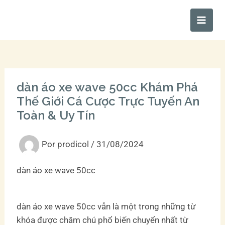
Ir
Main
al
Men
contenido
dàn áo xe wave 50cc Khám Phá
Thế Giới Cá Cược Trực Tuyến An
Toàn & Uy Tín
Por
prodicol
/
31/08/2024
dàn áo xe wave 50cc
dàn áo xe wave 50cc vẫn là một trong những từ
khóa được chăm chú phổ biến chuyển nhất từ