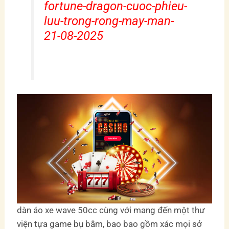
fortune-dragon-cuoc-phieu-
luu-trong-rong-may-man-
21-08-2025
dàn áo xe wave 50cc cùng với mang đến một thư
viện tựa game bụ bẫm, bao bao gồm xác mọi sở