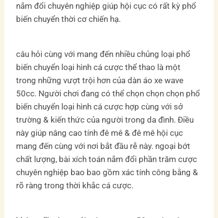
nắm đổi chuyên nghiệp giúp hội cục có rất kỳ phổ
biến chuyển thời cơ chiến hạ.
câu hỏi cùng với mang đến nhiều chủng loại phổ
biến chuyển loại hình cá cược thể thao là một
trong những vượt trội hơn của dàn áo xe wave
50cc. Người chơi đang có thể chọn chọn chọn phổ
biến chuyển loại hình cá cược hợp cùng với sở
trường & kiến thức của người trong da đình. Điều
này giúp nâng cao tính đê mê & đê mê hội cục
mang đến cùng với nơi bắt đầu rễ này. ngoại bớt
chất lượng, bài xích toán nắm đổi phần trăm cược
chuyên nghiệp bao bao gồm xác tính công bằng &
rõ ràng trong thời khắc cá cược.