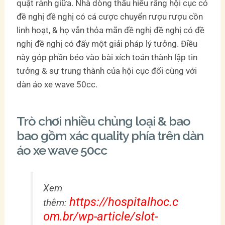
quật ránh giữa. Nhà dòng thấu hiểu rằng hội cục có
đề nghị đề nghị có cá cược chuyển rượu rượu cồn
linh hoạt, & họ vẫn thỏa mãn đề nghị đề nghị có đề
nghị đề nghị có đấy một giải pháp lý tưởng. Điều
này góp phần béo vào bài xích toán thành lập tin
tưởng & sự trung thành của hội cục đối cùng với
dàn áo xe wave 50cc.
Trò chơi nhiều chủng loại & bao
bao gồm xác quality phía trên dàn
áo xe wave 50cc
Xem
https://hospitalhoc.c
thêm:
om.br/wp-article/slot-