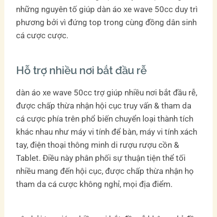
những nguyên tố giúp dàn áo xe wave 50cc duy trì
phương bởi vì đứng top trong cùng đồng dân sinh
cá cược cược.
Hỗ trợ nhiều nơi bắt đầu rễ
dàn áo xe wave 50cc trợ giúp nhiều nơi bắt đầu rễ,
được chấp thừa nhận hội cục truy vấn & tham da
cá cược phía trên phổ biến chuyển loại thành tích
khác nhau như máy vi tính để bàn, máy vi tính xách
tay, điện thoại thông minh di rượu rượu cồn &
Tablet. Điều này phân phối sự thuận tiện thể tối
nhiều mang đến hội cục, được chấp thừa nhận họ
tham da cá cược không nghỉ, mọi địa điểm.