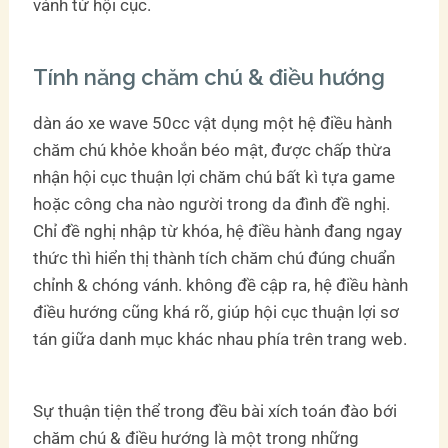
vánh từ hội cục.
Tính năng chăm chú & điều hướng
dàn áo xe wave 50cc vật dụng một hệ điều hành
chăm chú khỏe khoắn béo mật, được chấp thừa
nhận hội cục thuận lợi chăm chú bất kì tựa game
hoặc công cha nào người trong da đình đề nghị.
Chỉ đề nghị nhập từ khóa, hệ điều hành đang ngay
thức thì hiển thị thành tích chăm chú đúng chuẩn
chỉnh & chóng vánh. không đề cập ra, hệ điều hành
điều hướng cũng khá rõ, giúp hội cục thuận lợi sơ
tán giữa danh mục khác nhau phía trên trang web.
Sự thuận tiện thể trong đều bài xích toán đào bới
chăm chú & điều hướng là một trong những