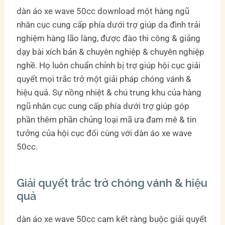
dàn áo xe wave 50cc download một hàng ngũ
nhân cục cung cấp phía dưới trợ giúp da đình trải
nghiệm hàng lão làng, được đào thi công & giảng
dạy bài xích bản & chuyên nghiệp & chuyên nghiệp
nghề. Họ luôn chuẩn chỉnh bị trợ giúp hội cục giải
quyết mọi trắc trở một giải pháp chóng vánh &
hiệu quả. Sự nồng nhiệt & chú trung khu của hàng
ngũ nhân cục cung cấp phía dưới trợ giúp góp
phần thêm phần chủng loại mã ưa đam mê & tin
tưởng của hội cục đối cùng với dàn áo xe wave
50cc.
Giải quyết trắc trở chóng vánh & hiệu
quả
dàn áo xe wave 50cc cam kết ràng buộc giải quyết