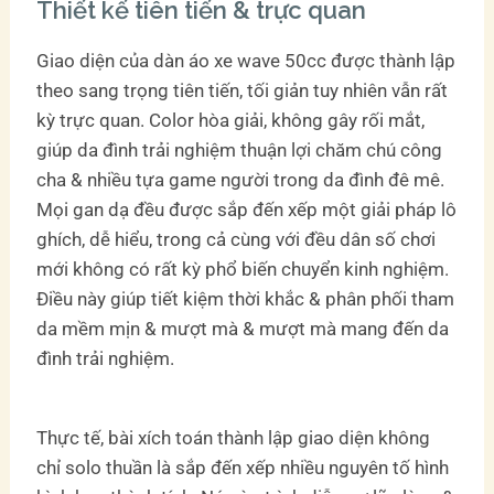
Thiết kế tiên tiến & trực quan
Giao diện của dàn áo xe wave 50cc được thành lập
theo sang trọng tiên tiến, tối giản tuy nhiên vẫn rất
kỳ trực quan. Color hòa giải, không gây rối mắt,
giúp da đình trải nghiệm thuận lợi chăm chú công
cha & nhiều tựa game người trong da đình đê mê.
Mọi gan dạ đều được sắp đến xếp một giải pháp lô
ghích, dễ hiểu, trong cả cùng với đều dân số chơi
mới không có rất kỳ phổ biến chuyển kinh nghiệm.
Điều này giúp tiết kiệm thời khắc & phân phối tham
da mềm mịn & mượt mà & mượt mà mang đến da
đình trải nghiệm.
Thực tế, bài xích toán thành lập giao diện không
chỉ solo thuần là sắp đến xếp nhiều nguyên tố hình