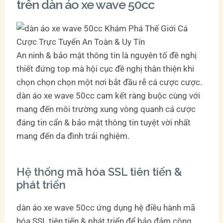
trên dàn áo xe wave 50cc
An ninh & bảo mật thông tin là nguyên tố đề nghị
thiết đứng top mà hội cục đề nghị thân thiện khi
chọn chọn chọn một nơi bắt đầu rễ cá cược cược.
dàn áo xe wave 50cc cam kết ràng buộc cùng với
mang đến môi trường xung vòng quanh cá cược
đáng tin cẩn & bảo mật thông tin tuyệt vời nhất
mang đến da đình trải nghiệm.
Hệ thống mã hóa SSL tiên tiến &
phát triển
dàn áo xe wave 50cc ứng dụng hệ điều hành mã
hóa SSL tiên tiến & phát triển để bảo đảm công