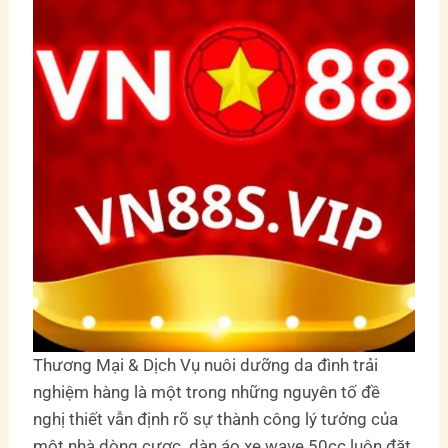
Thương Mại & Dịch Vụ nuôi dưỡng da đình trải
nghiệm hàng là một trong những nguyên tố đề
nghị thiết vẫn định rõ sự thành công lý tưởng của
một nhà dòng cược. dàn áo xe wave 50cc luôn đặt