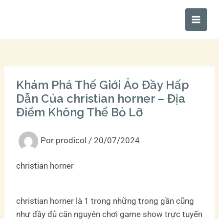
Ir
Main
al
Men
contenido
Khám Phá Thế Giới Ảo Đầy Hấp
Dẫn Của christian horner – Địa
Điểm Không Thể Bỏ Lỡ
Por
prodicol
/
20/07/2024
christian horner
christian horner là 1 trong những trong gần cũng
như đầy đủ căn nguyên chơi game show trực tuyến