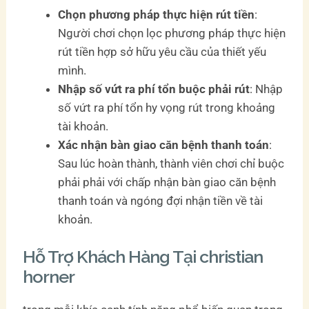
Chọn phương pháp thực hiện rút tiền
:
Người chơi chọn lọc phương pháp thực hiện
rút tiền hợp sở hữu yêu cầu của thiết yếu
mình.
Nhập số vứt ra phí tổn buộc phải rút
: Nhập
số vứt ra phí tổn hy vọng rút trong khoảng
tài khoản.
Xác nhận bàn giao căn bệnh thanh toán
:
Sau lúc hoàn thành, thành viên chơi chỉ buộc
phải phải với chấp nhận bàn giao căn bệnh
thanh toán và ngóng đợi nhận tiền về tài
khoản.
Hỗ Trợ Khách Hàng Tại christian
horner