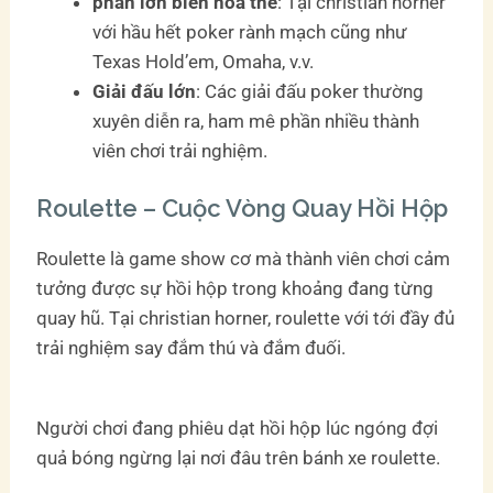
phần lớn biến hóa thể
: Tại christian horner
với hầu hết poker rành mạch cũng như
Texas Hold’em, Omaha, v.v.
Giải đấu lớn
: Các giải đấu poker thường
xuyên diễn ra, ham mê phần nhiều thành
viên chơi trải nghiệm.
Roulette – Cuộc Vòng Quay Hồi Hộp
Roulette là game show cơ mà thành viên chơi cảm
tưởng được sự hồi hộp trong khoảng đang từng
quay hũ. Tại christian horner, roulette với tới đầy đủ
trải nghiệm say đắm thú và đắm đuối.
Người chơi đang phiêu dạt hồi hộp lúc ngóng đợi
quả bóng ngừng lại nơi đâu trên bánh xe roulette.