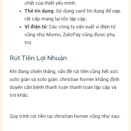
chất của thiết yếu mình.
Thẻ tín dụng
: Sử dụng card tín dụng để nạp
rất cấp mang lại tốc lập cập.
Ví điện tử
: Các công ty sản xuất ví điện tử
cũng như Momo, ZaloPay cũng được phụ
trợ.
Rút Tiền Lợi Nhuận
Khi đang chiến thắng, vấn đề rút tiền cũng hết sức
solo giản và solo giản. christian horner khẳng định
duyên căn bệnh thanh toán thanh toán lập cập và
trơ khấc.
Quy trình rút tiền tại christian horner cũng như sau: