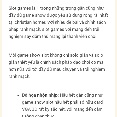
Slot games là 1 trong những trong gần cũng như
đầy đủ game show được yêu sử dụng rộng rãi nhất
tại christian horner. Với nhiều đề bài và chính sách
pháp rành mạch, slot games với mang đến trải
nghiệm say đắm thú mang lại thành viên chơi.
Mỗi game show slot không chỉ solo giản và solo
giản thiết yếu là chính sách pháp dạo chơi cơ mà
hơn nữa với tới đầy đủ mẩu chuyện và trải nghiệm
rành mạch.
Đồ họa nhộn nhịp
: Hầu hết gần cũng như
game show slot hầu hết phải sở hữu card
VGA 3D rất kỳ sắc nét, với mang đến cảm
tưởng chân thực.