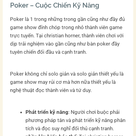
Poker – Cuộc Chiến Kỹ Năng
Poker là 1 trong những trong gần cũng như đầy đủ
game show đỉnh chóp trong nhỏ thành viên game
trực tuyến. Tại christian horner, thành viên chơi với
dịp trải nghiệm vào gần cũng như bàn poker đầy
tuyên chiến đối đầu và cạnh tranh.
Poker không chỉ solo giản và solo giản thiết yếu là
game show may rủi cơ mà hơn nữa thiết yếu là
nghệ thuật đọc thành viên và tứ duy.
Phát triển kỹ năng
: Người chơi buộc phải
phương pháp tân và phát triển kỹ năng phân
tích và đọc suy nghĩ đối thủ cạnh tranh.