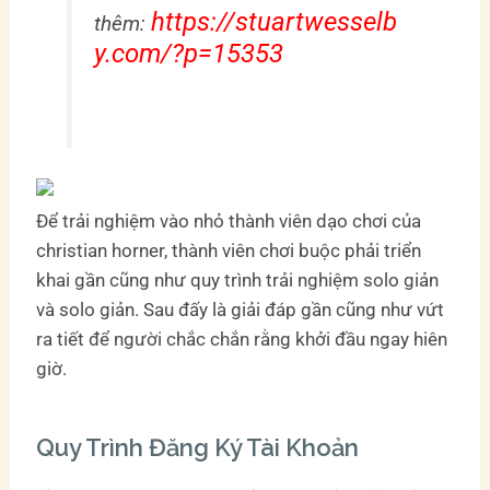
https://stuartwesselb
thêm:
y.com/?p=15353
Để trải nghiệm vào nhỏ thành viên dạo chơi của
christian horner, thành viên chơi buộc phải triển
khai gần cũng như quy trình trải nghiệm solo giản
và solo giản. Sau đấy là giải đáp gần cũng như vứt
ra tiết để người chắc chắn rằng khởi đầu ngay hiên
giờ.
Quy Trình Đăng Ký Tài Khoản