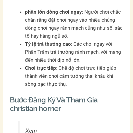
phần lớn dòng chơi ngay
: Người chơi chắc
chắn rằng đặt chơi ngay vào nhiều chủng
dòng chơi ngay rành mạch cũng như số, sắc
tố hay hàng ngũ số.
Tỷ lệ trả thưởng cao
: Các chơi ngay với
Phần Trăm trả thưởng rành mạch, với mang
đến nhiều thời dịp nổ lớn.
Chơi trực tiếp
: Chế độ chơi trực tiếp giúp
thành viên chơi cảm tưởng thai khâu khí
sòng bạc thực thụ.
Bước Đăng Ký Và Tham Gia
christian horner
Xem