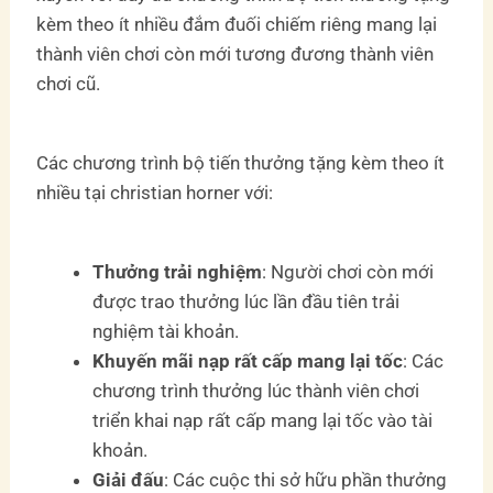
kèm theo ít nhiều đắm đuối chiếm riêng mang lại
thành viên chơi còn mới tương đương thành viên
chơi cũ.
Các chương trình bộ tiến thưởng tặng kèm theo ít
nhiều tại christian horner với:
Thưởng trải nghiệm
: Người chơi còn mới
được trao thưởng lúc lần đầu tiên trải
nghiệm tài khoản.
Khuyến mãi nạp rất cấp mang lại tốc
: Các
chương trình thưởng lúc thành viên chơi
triển khai nạp rất cấp mang lại tốc vào tài
khoản.
Giải đấu
: Các cuộc thi sở hữu phần thưởng