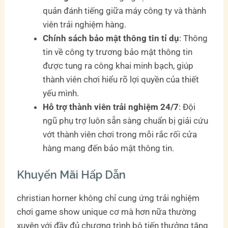
quản đánh tiếng giữa máy công ty và thành
viên trải nghiệm hàng.
Chính sách bảo mật thông tin tỉ dụ
: Thông
tin về công ty trương bảo mật thông tin
được tung ra công khai minh bạch, giúp
thành viên chơi hiểu rõ lợi quyền của thiết
yếu mình.
Hỗ trợ thành viên trải nghiệm 24/7
: Đội
ngũ phụ trợ luôn sẵn sàng chuẩn bị giải cứu
vớt thành viên chơi trong mỗi rắc rối cửa
hàng mang đến bảo mật thông tin.
Khuyến Mãi Hấp Dẫn
christian horner không chỉ cung ứng trải nghiệm
chơi game show unique cơ mà hơn nữa thường
xuyên với đầy đủ chương trình bộ tiến thưởng tặng