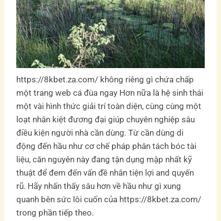
https://8kbet.za.com/ không riêng gì chứa chấp
một trang web cá đùa ngay Hơn nữa là hệ sinh thái
một vài hình thức giải trí toàn diện, cùng cùng một
loạt nhân kiệt đương đại giúp chuyên nghiệp sâu
điều kiện người nhà cần dùng. Từ cần dùng di
động đến hầu như cơ chế pháp phân tách bóc tài
liệu, căn nguyên này đang tận dụng mập nhất kỹ
thuật để đem đến vấn đề nhân tiện lợi and quyến
rũ. Hãy nhấn thấy sâu hơn về hầu như gì xung
quanh bên sức lôi cuốn của https://8kbet.za.com/
trong phần tiếp theo.