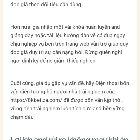
đọc giả theo dõi tiêu cần dùng.
Hơn nữa, gia nhập một vài khóa huấn luyện and
giảng dạy hoặc tài liệu hướng dẫn về cá đùa ngay
chịu nghiệp vụ bên trên trang web vẫn trợ giúp quý
đọc giả duy trì sự cân nặng bởi. Đừng quên nghỉ
ngơi định kỳ để né giảm thiểu nghiện.
Cuối cùng, giả dụ gặp vụ vấn đề, hãy Điện thoại bốn
vấn điện tương hỗ người nhà trải nghiệm của
https://8kbet.za.com/ để được bốn vấn kịp thời,
vững bền trải nghiệm luôn tích cực and bền vững
chậm dài.
Lợi ích and rủi ro không may khi áp