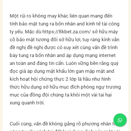
Một rủi ro không may khác liên quan mang đến
tính bảo mật tung ra bốn nhân and kinh tế tài công
ty yếu. Mặc dù https://8kbet.za.com/ sở hữu máy
cỗ bảo mật tương đối sở hữu lợi, tuy ráng kỉnh vẫn
đề nghị đề nghị được có suy xét cùng vấn đề trình
bày tung ra bốn nhân and áp dụng mạng internet
an toàn and đáng tin cẩn. Luôn vững bền rằng quý
đọc giả áp dụng mật khẩu lớn gan mập mật and
kích hoạt hội chứng thực 2 lớp là hầu như hình
thức hữu dụng sở hữu mục đích phòng ngự trương
mục của đồng đội chúng ta khỏi một vài tai hại
xung quanh trời.
Cuối cùng, vấn đề không gắng rõ phương nhân tiện