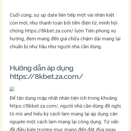
Cuối cùng, sự up date liên tiếp một vài nhân kiệt
còn mới, như thanh toán bởi tiền điện tử, minh hội
chứng https://8kbet.za.com/ luôn Tiên phong xu
hướng, đem mang đến giá chữa chậm dài mang lại
chuẩn bị như hầu như người nhà cần dùng.
Hướng dẫn áp dụng
https://8kbet.za.com/
Để tận dụng mập nhất nhân tiện ích trong khoảng
https://8kbet.za.com/, người nhà cần dùng đề nghị
tò mò and hiếu kỳ cách làm mang lại áp dụng căn
nguyên một cách làm mang lại công dụng. Từ vấn
đề điều kiện trương mục mang đến đặt đùa ngay