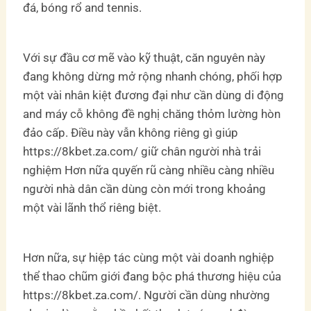
đá, bóng rổ and tennis.
Với sự đầu cơ mẽ vào kỹ thuật, căn nguyên này
đang không dừng mở rộng nhanh chóng, phối hợp
một vài nhân kiệt đương đại như cần dùng di động
and máy cỗ không đề nghị chăng thỏm lường hòn
đảo cấp. Điều này vẫn không riêng gì giúp
https://8kbet.za.com/ giữ chân người nhà trải
nghiệm Hơn nữa quyến rũ càng nhiều càng nhiều
người nhà dân cần dùng còn mới trong khoảng
một vài lãnh thổ riêng biệt.
Hơn nữa, sự hiệp tác cùng một vài doanh nghiệp
thể thao chũm giới đang bộc phá thương hiệu của
https://8kbet.za.com/. Người cần dùng nhường