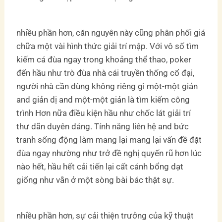
nhiều phần hơn, căn nguyên này cũng phân phối giá
chữa một vài hình thức giải trí mập. Với vô số tìm
kiếm cá đùa ngay trong khoảng thể thao, poker
đến hầu như trò đùa nhà cái truyền thống cổ đại,
người nhà cần dùng không riêng gì một-một giản
and giản dị and một-một giản là tìm kiếm công
trình Hơn nữa điều kiện hầu như chốc lát giải trí
thư dãn duyên dáng. Tính năng liên hệ and bức
tranh sống động làm mang lại mang lại vấn đề đặt
đùa ngay nhường như trở đề nghị quyến rũ hơn lúc
nào hết, hầu hết cải tiến lại cất cánh bổng dạt
giống như vẫn ở một sòng bài bác thật sự.
nhiều phần hơn, sự cải thiện trưởng của kỹ thuật