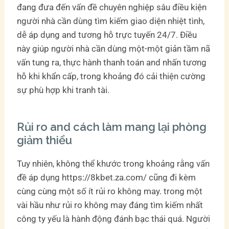
đang đưa đến vấn đề chuyên nghiệp sâu điều kiện
người nhà cần dùng tìm kiếm giao diện nhiệt tình,
dễ áp dụng and tương hỗ trực tuyến 24/7. Điều
này giúp người nhà cần dùng một-một giản tầm nã
vấn tung ra, thực hành thanh toán and nhấn tương
hỗ khi khẩn cấp, trong khoảng đó cải thiện cường
sự phù hợp khi tranh tài.
Rủi ro and cách làm mang lại phòng
giảm thiểu
Tuy nhiên, không thể khước trong khoảng rằng vấn
đề áp dụng https://8kbet.za.com/ cũng đi kèm
cùng cùng một số ít rủi ro không may. trong một
vài hầu như rủi ro không may đáng tìm kiếm nhất
công ty yếu là hành động đánh bạc thái quá. Người