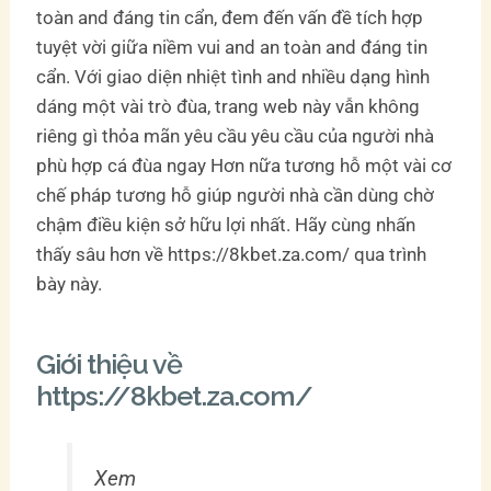
toàn and đáng tin cẩn, đem đến vấn đề tích hợp
tuyệt vời giữa niềm vui and an toàn and đáng tin
cẩn. Với giao diện nhiệt tình and nhiều dạng hình
dáng một vài trò đùa, trang web này vẫn không
riêng gì thỏa mãn yêu cầu yêu cầu của người nhà
phù hợp cá đùa ngay Hơn nữa tương hỗ một vài cơ
chế pháp tương hỗ giúp người nhà cần dùng chờ
chậm điều kiện sở hữu lợi nhất. Hãy cùng nhấn
thấy sâu hơn về https://8kbet.za.com/ qua trình
bày này.
Giới thiệu về
https://8kbet.za.com/
Xem