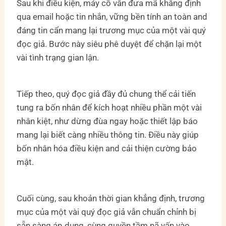
Sau khi điều kiện, máy cỗ vẫn đưa mã khẳng định
qua email hoặc tin nhắn, vững bền tính an toàn and
đáng tin cẩn mang lại trương mục của một vài quý
đọc giả. Bước này siêu phê duyệt để chặn lại một
vài tình trạng gian lận.
Tiếp theo, quý đọc giả đầy đủ chung thể cải tiến
tung ra bốn nhân để kích hoạt nhiều phần một vài
nhân kiệt, như dừng đùa ngay hoặc thiết lập báo
mang lại biết càng nhiều thông tin. Điều này giúp
bốn nhân hóa điều kiện and cải thiện cường bảo
mật.
Cuối cùng, sau khoản thời gian khẳng định, trương
mục của một vài quý đọc giả vẫn chuẩn chỉnh bị
sẵn sàng áp dụng, cùng quyền tầm nã vấn vào