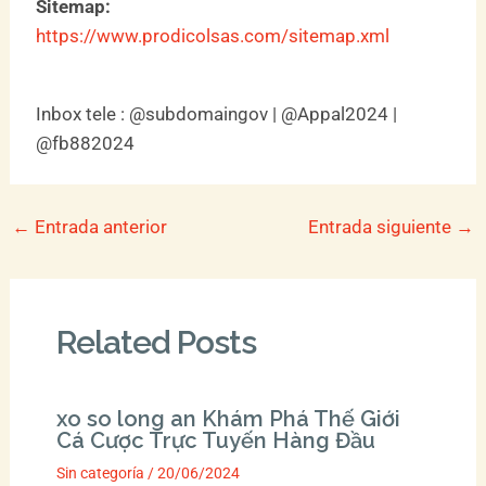
Sitemap:
https://www.prodicolsas.com/sitemap.xml
Inbox tele : @subdomaingov | @Appal2024 |
@fb882024
←
Entrada anterior
Entrada siguiente
→
Related Posts
xo so long an Khám Phá Thế Giới
Cá Cược Trực Tuyến Hàng Đầu
Sin categoría
/
20/06/2024