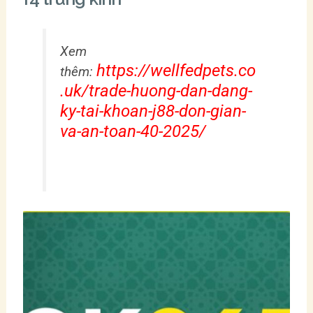
Xem
https://wellfedpets.co
thêm:
.uk/trade-huong-dan-dang-
ky-tai-khoan-j88-don-gian-
va-an-toan-40-2025/