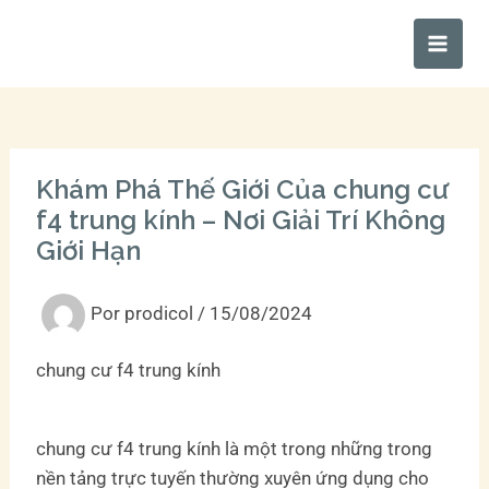
Ir
Main
al
Men
contenido
Khám Phá Thế Giới Của chung cư
f4 trung kính – Nơi Giải Trí Không
Giới Hạn
Por
prodicol
/
15/08/2024
chung cư f4 trung kính
chung cư f4 trung kính là một trong những trong
nền tảng trực tuyến thường xuyên ứng dụng cho