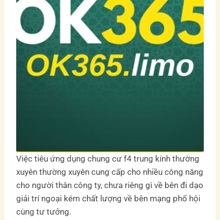
Việc tiêu ứng dụng chung cư f4 trung kính thường
xuyên thường xuyên cung cấp cho nhiều công năng
cho người thân công ty, chưa riêng gì về bên đi dạo
giải trí ngoại kém chất lượng về bên mạng phố hội
cùng tư tưởng.