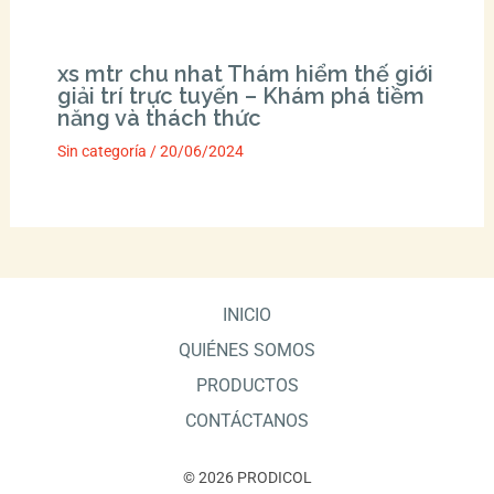
xs mtr chu nhat Thám hiểm thế giới
giải trí trực tuyến – Khám phá tiềm
năng và thách thức
Sin categoría
/
20/06/2024
INICIO
QUIÉNES SOMOS
PRODUCTOS
CONTÁCTANOS
© 2026 PRODICOL