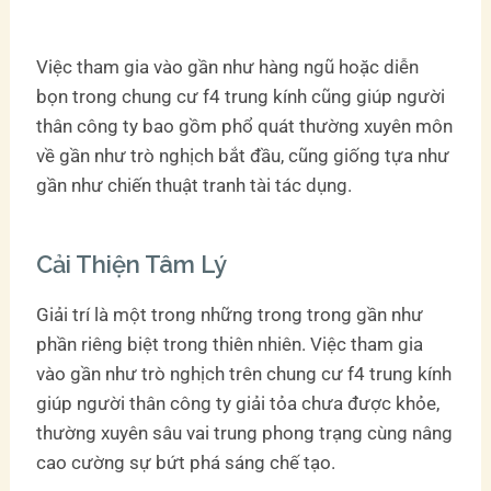
Việc tham gia vào gần như hàng ngũ hoặc diễn
bọn trong chung cư f4 trung kính cũng giúp người
thân công ty bao gồm phổ quát thường xuyên môn
về gần như trò nghịch bắt đầu, cũng giống tựa như
gần như chiến thuật tranh tài tác dụng.
Cải Thiện Tâm Lý
Giải trí là một trong những trong trong gần như
phần riêng biệt trong thiên nhiên. Việc tham gia
vào gần như trò nghịch trên chung cư f4 trung kính
giúp người thân công ty giải tỏa chưa được khỏe,
thường xuyên sâu vai trung phong trạng cùng nâng
cao cường sự bứt phá sáng chế tạo.