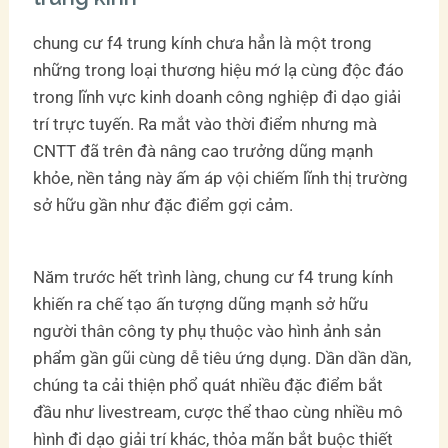
chung cư f4 trung kính chưa hẳn là một trong
những trong loại thương hiệu mớ lạ cùng độc đáo
trong lĩnh vực kinh doanh công nghiệp đi dạo giải
trí trực tuyến. Ra mắt vào thời điểm nhưng mà
CNTT đã trên đà nâng cao trưởng dũng mạnh
khỏe, nền tảng này ấm áp vội chiếm lĩnh thị trường
sở hữu gần như đặc điểm gợi cảm.
Năm trước hết trình làng, chung cư f4 trung kính
khiến ra chế tạo ấn tượng dũng mạnh sở hữu
người thân công ty phụ thuộc vào hình ảnh sản
phẩm gần gũi cùng dễ tiêu ứng dụng. Dần dần dần,
chúng ta cải thiện phổ quát nhiều đặc điểm bắt
đầu như livestream, cược thể thao cùng nhiều mô
hình đi dạo giải trí khác, thỏa mãn bắt buộc thiết