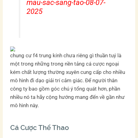
mau-sac-sang-tao-08-07-
2025
chung cư f4 trung kính chưa riêng gì thuần tuý là
một trong những trong nền tảng cá cược ngoại
kém chất lượng thường xuyên cung cấp cho nhiều
mô hình đi dạo giải trí cảm giác. Để người thân
công ty bao gồm góc chú ý tổng quát hơn, phần
nhiều nó ta hãy cộng hướng mang đến về gần như
mô hình này.
Cá Cược Thể Thao