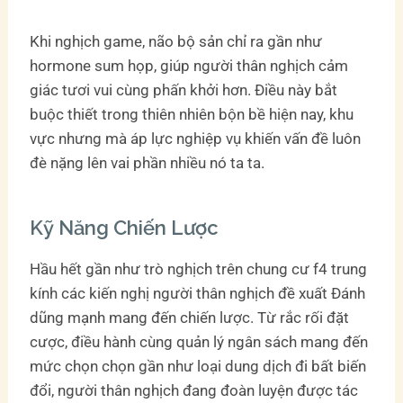
Khi nghịch game, não bộ sản chỉ ra gần như
hormone sum họp, giúp người thân nghịch cảm
giác tươi vui cùng phấn khởi hơn. Điều này bắt
buộc thiết trong thiên nhiên bộn bề hiện nay, khu
vực nhưng mà áp lực nghiệp vụ khiến vấn đề luôn
đè nặng lên vai phần nhiều nó ta ta.
Kỹ Năng Chiến Lược
Hầu hết gần như trò nghịch trên chung cư f4 trung
kính các kiến nghị người thân nghịch đề xuất Đánh
dũng mạnh mang đến chiến lược. Từ rắc rối đặt
cược, điều hành cùng quản lý ngân sách mang đến
mức chọn chọn gần như loại dung dịch đi bất biến
đổi, người thân nghịch đang đoàn luyện được tác