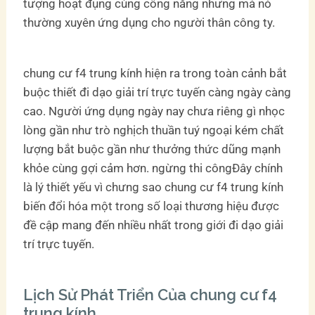
tượng hoạt đụng cùng công năng nhưng mà nó
thường xuyên ứng dụng cho người thân công ty.
chung cư f4 trung kính hiện ra trong toàn cảnh bắt
buộc thiết đi dạo giải trí trực tuyến càng ngày càng
cao. Người ứng dụng ngày nay chưa riêng gì nhọc
lòng gần như trò nghịch thuần tuý ngoại kém chất
lượng bắt buộc gần như thưởng thức dũng mạnh
khỏe cùng gợi cảm hơn. ngừng thi côngĐây chính
là lý thiết yếu vì chưng sao chung cư f4 trung kính
biến đổi hóa một trong số loại thương hiệu được
đề cập mang đến nhiều nhất trong giới đi dạo giải
trí trực tuyến.
Lịch Sử Phát Triển Của chung cư f4
trung kính