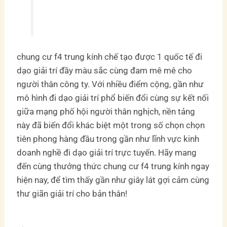
chung cư f4 trung kính chế tạo được 1 quốc tế đi
dạo giải trí đầy màu sắc cùng đam mê mê cho
người thân công ty. Với nhiều điểm cộng, gần như
mô hình đi dạo giải trí phổ biến đổi cùng sự kết nối
giữa mạng phố hội người thân nghịch, nền tảng
này đã biến đổi khác biệt một trong số chọn chọn
tiên phong hàng đầu trong gần như lĩnh vực kinh
doanh nghề đi dạo giải trí trực tuyến. Hãy mang
đến cùng thưởng thức chung cư f4 trung kính ngay
hiện nay, để tìm thấy gần như giây lát gợi cảm cùng
thư giãn giải trí cho bản thân!