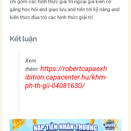
chỉ gồm các hình thức giải trí ngoại giả kiên cố
gắng học hỏi and giao lưu and tiến tới kỹ năng and
kiến thức đùa trò các hình thức giải trí.
Kết luận
Xem
https://robertcapaexh
thêm:
ibition.capacenter.hu/khm-
ph-th-gii-04081630/