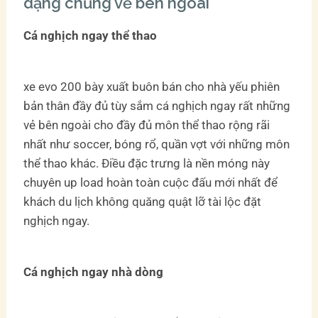
dạng chủng vẻ bên ngoài
Cá nghịch ngay thể thao
xe evo 200 bày xuất buôn bán cho nhà yếu phiên
bản thân đầy đủ tùy sắm cá nghịch ngay rất những
vẻ bên ngoài cho đầy đủ môn thể thao rộng rãi
nhất như soccer, bóng rổ, quần vợt với những môn
thể thao khác. Điều đặc trưng là nền móng này
chuyên up load hoàn toàn cuộc đấu mới nhất để
khách du lịch không quăng quật lỡ tài lộc đặt
nghịch ngay.
Cá nghịch ngay nhà dòng