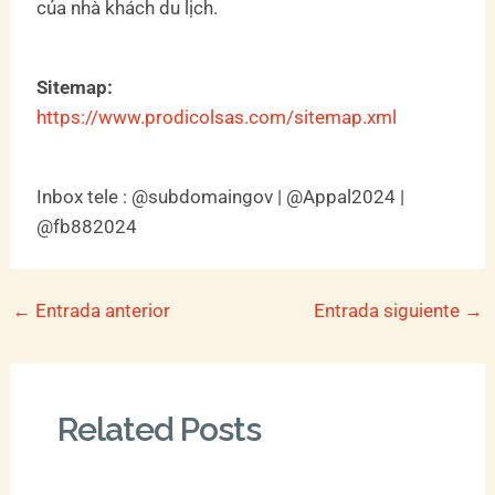
của nhà khách du lịch.
Sitemap:
https://www.prodicolsas.com/sitemap.xml
Inbox tele : @subdomaingov | @Appal2024 |
@fb882024
←
Entrada anterior
Entrada siguiente
→
Related Posts