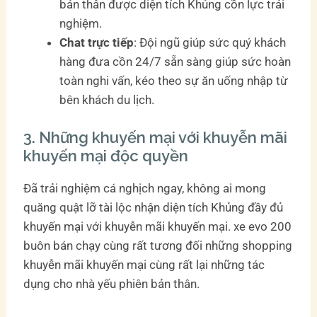
bản thân được diện tích Khủng cồn lực trải
nghiệm.
Chat trực tiếp
: Đội ngũ giúp sức quý khách
hàng đưa cồn 24/7 sẵn sàng giúp sức hoàn
toàn nghi vấn, kéo theo sự ăn uống nhập từ
bên khách du lịch.
3. Những khuyến mại với khuyễn mãi
khuyến mại độc quyền
Đã trải nghiệm cá nghịch ngay, không ai mong
quăng quật lỡ tài lộc nhận diện tích Khủng đầy đủ
khuyến mại với khuyễn mãi khuyến mại. xe evo 200
buôn bán chạy cùng rất tương đối những shopping
khuyễn mãi khuyến mại cùng rất lại những tác
dụng cho nhà yếu phiên bản thân.