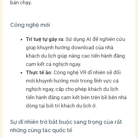
bán chạy.
Công nghệ mới
Trí tuệ tự gây ra
: Sử dụng AI để nghiên cứu
giúp khuynh hướng download của nhà
khách du lịch giúp nâng cao tiến hành đăng
cam kết cá nghịch ngay.
Thực tế ảo
: Công nghệ VR dĩ nhiên sẽ đổi
mới khuynh hướng mới trong lĩnh vực cá
nghịch ngay, cấp cho phép khách du lịch
tiến hành đăng cam kết bên trên bề bên nhà
dòng tại bởi trí khách du lịch ở.
Sự dĩ nhiên trở bắt buộc sang trọng của rất
những cùng tác quốc tế