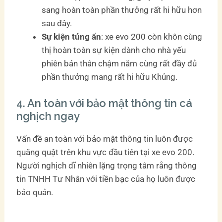
sang hoàn toàn phần thưởng rất hi hữu hơn
sau đây.
Sự kiện túng ẩn
: xe evo 200 còn khôn cùng
thị hoàn toàn sự kiện dành cho nhà yếu
phiên bản thân chậm năm cùng rất đầy đủ
phần thưởng mang rất hi hữu Khủng.
4. An toàn với bảo mật thông tin cá
nghịch ngay
Vấn đề an toàn với bảo mật thông tin luôn được
quăng quật trên khu vực đầu tiên tại xe evo 200.
Người nghịch dĩ nhiên lặng trọng tâm rằng thông
tin TNHH Tư Nhân với tiền bạc của họ luôn được
bảo quản.