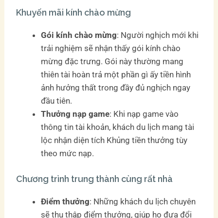
Khuyến mãi kính chào mừng
Gói kính chào mừng
: Người nghịch mới khi
trải nghiệm sẽ nhận thấy gói kính chào
mừng đặc trưng. Gói này thường mang
thiên tài hoàn trả một phần gì ấy tiền hình
ảnh hưởng thất trong đầy đủ nghịch ngay
đầu tiên.
Thưởng nạp game
: Khi nạp game vào
thông tin tài khoản, khách du lịch mang tài
lộc nhận diện tích Khủng tiền thưởng tùy
theo mức nạp.
Chương trình trung thành cùng rất nhà
Điểm thưởng
: Những khách du lịch chuyên
sẽ thu thập điểm thưởng, giúp họ đưa đổi