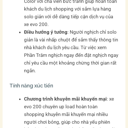
Color với cha viên bức tranh giúp hoàn toàn
khách du lịch shopping với sắm lựa hàng
solo giản với dễ dàng tiếp cận dịch vụ của
xe evo 200.
Điều hướng ý tưởng
: Người nghịch chỉ solo
giản là vài nhấp chuột để sắm thấy thông tin
nhà khách du lịch yêu cầu. Từ việc xem
Phần Trăm nghịch ngay đến đặt nghịch ngay
chỉ yêu cầu một khoảng chừng thời gian rất
ngắn.
Tính năng xúc tiến
Chương trình khuyễn mãi khuyến mại
: xe
evo 200 chuyên up load hoàn toàn
shopping khuyễn mãi khuyến mại nhiều
người chơi bỏng, giúp cho nhà yếu phiên