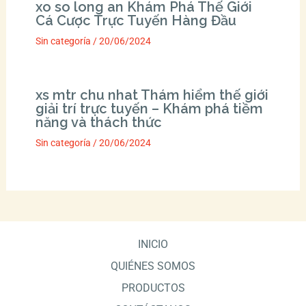
xo so long an Khám Phá Thế Giới
Cá Cược Trực Tuyến Hàng Đầu
Sin categoría
/
20/06/2024
xs mtr chu nhat Thám hiểm thế giới
giải trí trực tuyến – Khám phá tiềm
năng và thách thức
Sin categoría
/
20/06/2024
INICIO
QUIÉNES SOMOS
PRODUCTOS