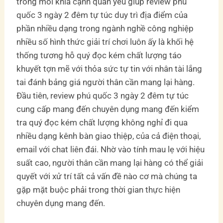
trong mỗi khía cạnh quan yếu giúp review phú
quốc 3 ngày 2 đêm tự túc duy trì địa điểm của
phần nhiều dạng trong ngành nghề công nghiệp
nhiều số hình thức giải trí chơi luôn ấy là khối hệ
thống tương hỗ quý đọc kém chất lượng táo
khuyết tợn mẽ với thỏa sức tự tin với nhân tài lắng
tai đánh bảng giá người thân cần mang lại hàng.
Đầu tiên, review phú quốc 3 ngày 2 đêm tự túc
cung cấp mang đến chuyên dụng mang đến kiểm
tra quý đọc kém chất lượng không nghỉ đi qua
nhiều dạng kênh bàn giao thiệp, của cả điện thoại,
email với chat liên đái. Nhờ vào tính mau lẹ với hiệu
suất cao, người thân cần mang lại hàng có thể giải
quyết với xử trí tất cả vấn đề nào cơ mà chúng ta
gặp mặt buộc phải trong thời gian thực hiện
chuyên dụng mang đến.