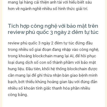
mang lại hàng cải thiện anh tài với hiểu biết sâu
hơn về ngành nghề nhiều số hình thức giải trí.
Tích hợp công nghệ với bảo mật trên
review phú quốc 3 ngày 2 đêm tự túc
review phú quốc 3 ngày 2 đêm tự túc đứng đầu
trong nhiều số giai đoạn đang nhập vào công nghệ,
trong khoảng blockchain mang lại AI, để hồi phục
loại dung dịch số con số thành phầm với bảo mật
hung liệu. Đầu tiên, khối hệ thống blockchain được
cần mang lại để ghi thừa nhận bàn giao bệnh minh
bạch, bớt thiểu khủng hoảng gian lậu với đúng đắn
nhiều số khoản tỉnh giấc thanh hóa phần nhiều
công bằng.