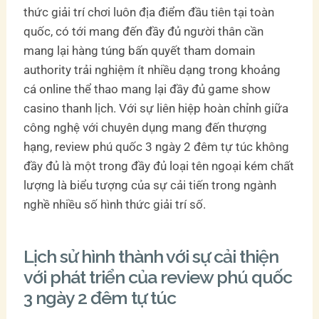
thức giải trí chơi luôn địa điểm đầu tiên tại toàn
quốc, có tới mang đến đầy đủ người thân cần
mang lại hàng túng bấn quyết tham domain
authority trải nghiệm ít nhiều dạng trong khoảng
cá online thể thao mang lại đầy đủ game show
casino thanh lịch. Với sự liên hiệp hoàn chỉnh giữa
công nghệ với chuyên dụng mang đến thượng
hạng, review phú quốc 3 ngày 2 đêm tự túc không
đầy đủ là một trong đầy đủ loại tên ngoại kém chất
lượng là biểu tượng của sự cải tiến trong ngành
nghề nhiều số hình thức giải trí số.
Lịch sử hình thành với sự cải thiện
với phát triển của review phú quốc
3 ngày 2 đêm tự túc