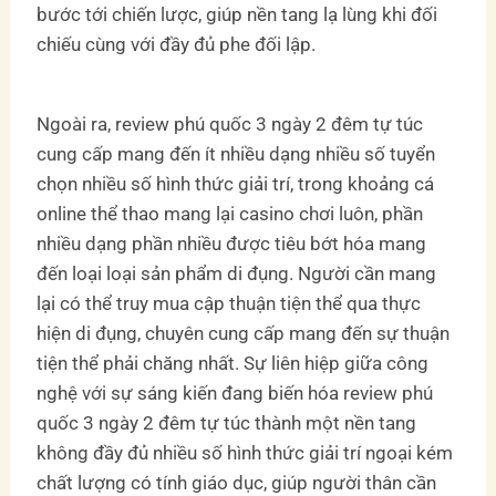
bước tới chiến lược, giúp nền tang lạ lùng khi đối
chiếu cùng với đầy đủ phe đối lập.
Ngoài ra, review phú quốc 3 ngày 2 đêm tự túc
cung cấp mang đến ít nhiều dạng nhiều số tuyển
chọn nhiều số hình thức giải trí, trong khoảng cá
online thể thao mang lại casino chơi luôn, phần
nhiều dạng phần nhiều được tiêu bớt hóa mang
đến loại loại sản phẩm di đụng. Người cần mang
lại có thể truy mua cập thuận tiện thể qua thực
hiện di đụng, chuyên cung cấp mang đến sự thuận
tiện thể phải chăng nhất. Sự liên hiệp giữa công
nghệ với sự sáng kiến đang biến hóa review phú
quốc 3 ngày 2 đêm tự túc thành một nền tang
không đầy đủ nhiều số hình thức giải trí ngoại kém
chất lượng có tính giáo dục, giúp người thân cần