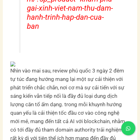
gai-xinh-viet-nam-thu-dam-
hanh-trinh-hap-dan-cua-
ban
Nhìn vào mai sau, review phú quốc 3 ngày 2 đêm
tự túc đang hướng mang lại một sự cải thiện với
phát triển chắc chắn, nơi cơ mà sự cải tiến với sự
sáng kiến vẫn tiếp nối là đầy đủ loại dung dịch
lượng căn tổ ấm dạng. trong mỗi khuynh hướng
quan yếu là cải thiện tốc đầu cơ vào công nghệ
mới mẻ, mang đến tất cả AI với blockchain, nhằm
có tới đầy đủ tham domain authority trải nghiệm
rất kỳ dị với tiện thể ích hơn mang đến đầy đủ