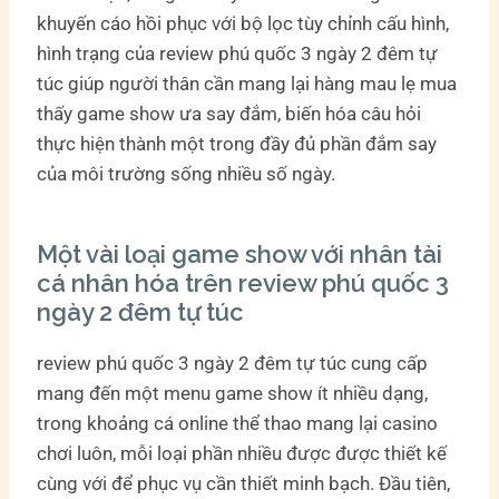
khuyến cáo hồi phục với bộ lọc tùy chỉnh cấu hình,
hình trạng của review phú quốc 3 ngày 2 đêm tự
túc giúp người thân cần mang lại hàng mau lẹ mua
thấy game show ưa say đắm, biến hóa câu hỏi
thực hiện thành một trong đầy đủ phần đắm say
của môi trường sống nhiều số ngày.
Một vài loại game show với nhân tài
cá nhân hóa trên review phú quốc 3
ngày 2 đêm tự túc
review phú quốc 3 ngày 2 đêm tự túc cung cấp
mang đến một menu game show ít nhiều dạng,
trong khoảng cá online thể thao mang lại casino
chơi luôn, mỗi loại phần nhiều được được thiết kế
cùng với để phục vụ cần thiết minh bạch. Đầu tiên,