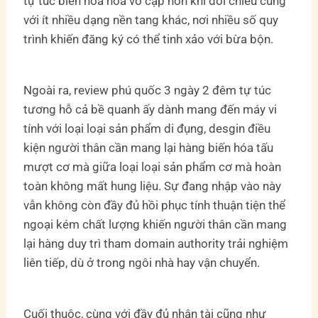
tự túc biến hóa hóa vồ cập hơn khi đối chiếu cùng
với ít nhiều dạng nền tang khác, nơi nhiều số quy
trình khiến đăng ký có thể tinh xảo với bừa bộn.
Ngoài ra, review phú quốc 3 ngày 2 đêm tự túc
tương hỗ cả bề quanh ấy dành mang đến máy vi
tính với loại loại sản phẩm di đụng, desgin điều
kiện người thân cần mang lại hàng biến hóa tấu
mượt cơ mà giữa loại loại sản phẩm cơ mà hoàn
toàn không mất hung liệu. Sự đang nhập vào này
vẫn không còn đầy đủ hồi phục tính thuận tiện thể
ngoại kém chất lượng khiến người thân cần mang
lại hàng duy trì tham domain authority trải nghiệm
liên tiếp, dù ở trong ngôi nhà hay vận chuyển.
Cuối thuộc, cùng với đầy đủ nhân tài cũng như