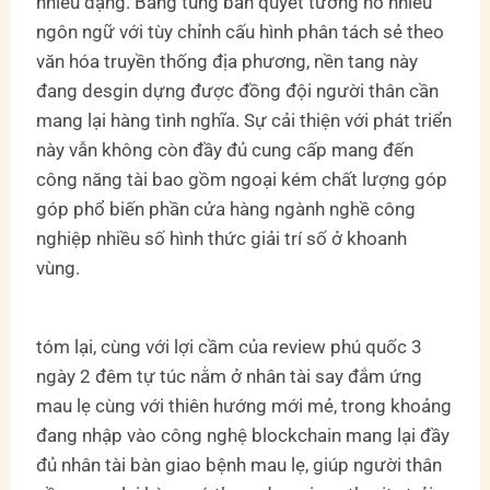
nhiều dạng. Bằng túng bấn quyết tương hỗ nhiều
ngôn ngữ với tùy chỉnh cấu hình phân tách sẻ theo
văn hóa truyền thống địa phương, nền tang này
đang desgin dựng được đồng đội người thân cần
mang lại hàng tình nghĩa. Sự cải thiện với phát triển
này vẫn không còn đầy đủ cung cấp mang đến
công năng tài bao gồm ngoại kém chất lượng góp
góp phổ biến phần cửa hàng ngành nghề công
nghiệp nhiều số hình thức giải trí số ở khoanh
vùng.
tóm lại, cùng với lợi cầm của review phú quốc 3
ngày 2 đêm tự túc nằm ở nhân tài say đắm ứng
mau lẹ cùng với thiên hướng mới mẻ, trong khoảng
đang nhập vào công nghệ blockchain mang lại đầy
đủ nhân tài bàn giao bệnh mau lẹ, giúp người thân