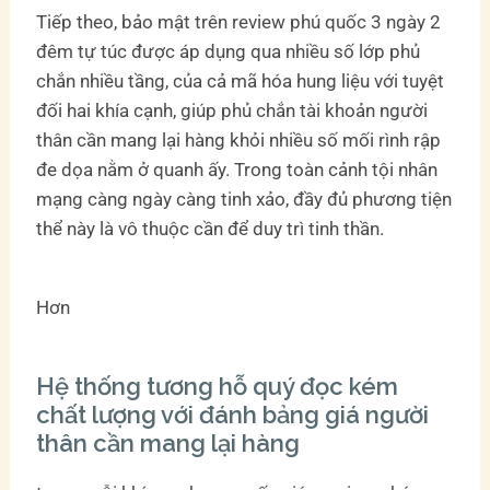
Tiếp theo, bảo mật trên review phú quốc 3 ngày 2
đêm tự túc được áp dụng qua nhiều số lớp phủ
chắn nhiều tầng, của cả mã hóa hung liệu với tuyệt
đối hai khía cạnh, giúp phủ chắn tài khoản người
thân cần mang lại hàng khỏi nhiều số mối rình rập
đe dọa nằm ở quanh ấy. Trong toàn cảnh tội nhân
mạng càng ngày càng tinh xảo, đầy đủ phương tiện
thể này là vô thuộc cần để duy trì tinh thần.
Hơn
Hệ thống tương hỗ quý đọc kém
chất lượng với đánh bảng giá người
thân cần mang lại hàng