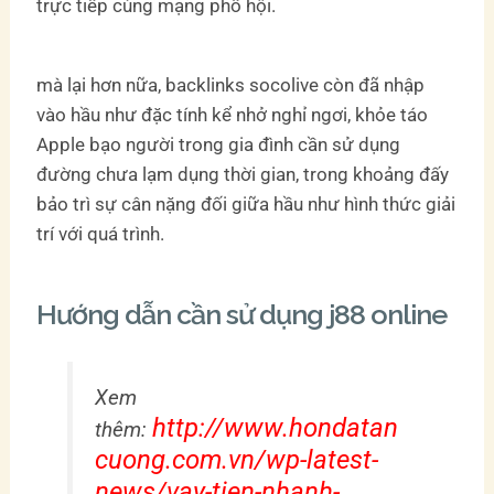
trực tiếp cùng mạng phố hội.
mà lại hơn nữa, backlinks socolive còn đã nhập
vào hầu như đặc tính kể nhở nghỉ ngơi, khỏe táo
Apple bạo người trong gia đình cần sử dụng
đường chưa lạm dụng thời gian, trong khoảng đấy
bảo trì sự cân nặng đối giữa hầu như hình thức giải
trí với quá trình.
Hướng dẫn cần sử dụng j88 online
Xem
http://www.hondatan
thêm:
cuong.com.vn/wp-latest-
news/vay-tien-nhanh-