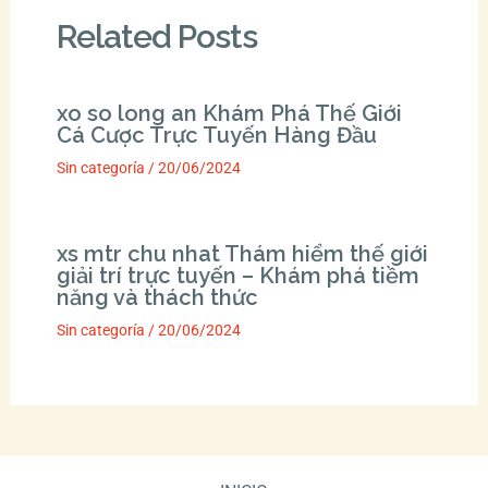
Related Posts
xo so long an Khám Phá Thế Giới
Cá Cược Trực Tuyến Hàng Đầu
Sin categoría
/
20/06/2024
xs mtr chu nhat Thám hiểm thế giới
giải trí trực tuyến – Khám phá tiềm
năng và thách thức
Sin categoría
/
20/06/2024