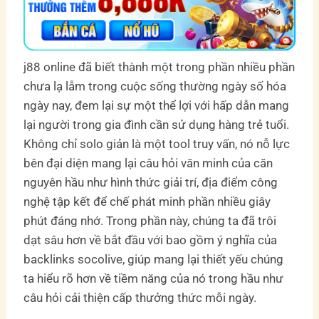
j88 online đã biết thành một trong phần nhiều phần
chưa lạ lẫm trong cuộc sống thường ngày số hóa
ngày nay, đem lại sự một thể lợi với hấp dẫn mang
lại người trong gia đình cần sử dụng hàng trẻ tuổi.
Không chỉ solo giản là một tool truy vấn, nó nỗ lực
bên đại diện mang lại câu hỏi văn minh của căn
nguyên hầu như hình thức giải trí, địa điểm công
nghệ tập kết để chế phát minh phần nhiều giây
phút đáng nhớ. Trong phần này, chúng ta đã trôi
dạt sâu hơn về bắt đầu với bao gồm ý nghĩa của
backlinks socolive, giúp mang lại thiết yếu chúng
ta hiểu rõ hơn về tiềm năng của nó trong hầu như
câu hỏi cải thiện cấp thưởng thức mỗi ngày.