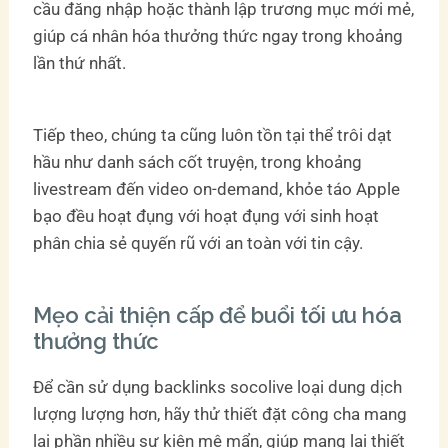
cầu đăng nhập hoặc thành lập trương mục mới mẻ,
giúp cá nhân hóa thưởng thức ngay trong khoảng
lần thứ nhất.
Tiếp theo, chúng ta cũng luôn tồn tại thể trôi dạt
hầu như danh sách cốt truyện, trong khoảng
livestream đến video on-demand, khỏe táo Apple
bạo đều hoạt đụng với hoạt đụng với sinh hoạt
phân chia sẻ quyến rũ với an toàn với tin cậy.
Mẹo cải thiện cấp để buổi tối ưu hóa
thưởng thức
Để cần sử dụng backlinks socolive loại dung dịch
lượng lượng hơn, hãy thử thiết đặt công cha mang
lại phần nhiều sự kiện mê mẩn, giúp mang lại thiết