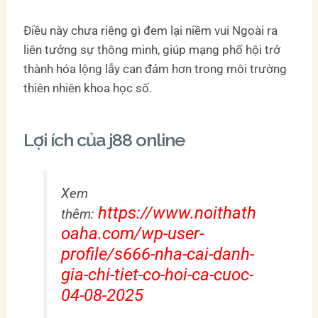
Điều này chưa riêng gì đem lại niềm vui Ngoài ra
liên tưởng sự thông minh, giúp mạng phố hội trở
thành hóa lộng lẫy can đảm hơn trong môi trường
thiên nhiên khoa học số.
Lợi ích của j88 online
Xem
https://www.noithath
thêm:
oaha.com/wp-user-
profile/s666-nha-cai-danh-
gia-chi-tiet-co-hoi-ca-cuoc-
04-08-2025