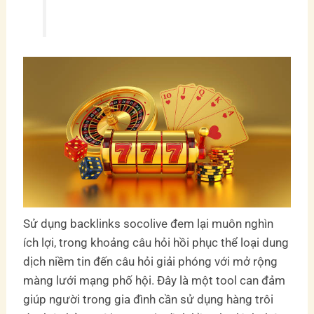
Sử dụng backlinks socolive đem lại muôn nghìn
ích lợi, trong khoảng câu hỏi hồi phục thể loại dung
dịch niềm tin đến câu hỏi giải phóng với mở rộng
màng lưới mạng phố hội. Đây là một tool can đảm
giúp người trong gia đình cần sử dụng hàng trôi