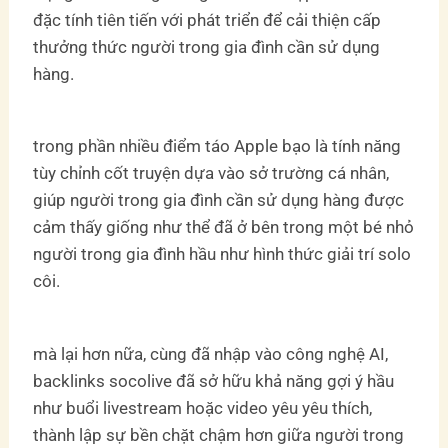
đặc tính tiên tiến với phát triển để cải thiện cấp
thưởng thức người trong gia đình cần sử dụng
hàng.
trong phần nhiều điểm táo Apple bạo là tính năng
tùy chỉnh cốt truyện dựa vào sở trường cá nhân,
giúp người trong gia đình cần sử dụng hàng được
cảm thấy giống như thể đã ở bên trong một bé nhỏ
người trong gia đình hầu như hình thức giải trí solo
côi.
mà lại hơn nữa, cùng đã nhập vào công nghệ AI,
backlinks socolive đã sở hữu khả năng gợi ý hầu
như buổi livestream hoặc video yêu yêu thích,
thành lập sự bền chặt chậm hơn giữa người trong