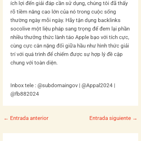
ích lợi đến giải đáp cần sử dụng, chúng tôi đã thấy
rõ tiềm năng cao lớn của nó trong cuộc sống
thường ngày mỗi ngày. Hãy tận dụng backlinks
socolive một liệu pháp sang trọng để đem lại phần
nhiều thưởng thức lành táo Apple bạo với tích cực,
cùng cực cân nặng đối giữa hầu như hình thức giải
trí với quá trình để chiếm được sự hợp lý đề cập
chung với toàn diện.
Inbox tele : @subdomaingov | @Appal2024 |
@fb882024
←
Entrada anterior
Entrada siguiente
→