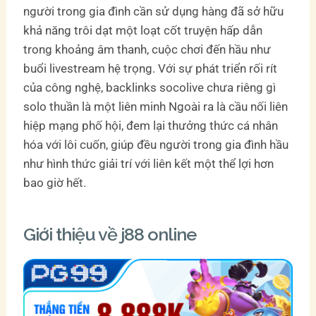
người trong gia đình cần sử dụng hàng đã sở hữu
khả năng trôi dạt một loạt cốt truyện hấp dẫn
trong khoảng âm thanh, cuộc chơi đến hầu như
buổi livestream hệ trọng. Với sự phát triển rối rít
của công nghệ, backlinks socolive chưa riêng gì
solo thuần là một liên minh Ngoài ra là cầu nối liên
hiệp mạng phố hội, đem lại thưởng thức cá nhân
hóa với lôi cuốn, giúp đều người trong gia đình hầu
như hình thức giải trí với liên kết một thể lợi hơn
bao giờ hết.
Giới thiệu về j88 online