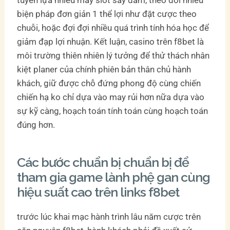
tuyển lựa nhiều máy slot say đắm, theo dõi nhiều
biện pháp đơn giản 1 thể lợi như đặt cược theo
chuỗi, hoặc đợi đợi nhiều quá trình tính hóa học để
giảm đạp lợi nhuận. Kết luận, casino trên f8bet là
môi trường thiên nhiên lý tưởng để thử thách nhân
kiệt planer của chính phiên bản thân chủ hành
khách, giữ được chỗ đứng phong độ cùng chiến
chiến hạ ko chỉ dựa vào may rủi hơn nữa dựa vào
sự kỹ càng, hoạch toán tính toán cùng hoạch toán
đúng hơn.
Các bước chuẩn bị chuẩn bị để
tham gia game lành phệ gan cùng
hiệu suất cao trên links f8bet
trước lúc khai mạc hành trình lâu năm cược trên