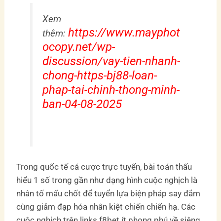
Xem
https://www.mayphot
thêm:
ocopy.net/wp-
discussion/vay-tien-nhanh-
chong-https-bj88-loan-
phap-tai-chinh-thong-minh-
ban-04-08-2025
Trong quốc tế cá cược trực tuyến, bài toán thấu
hiểu 1 số trong gần như dạng hình cuộc nghịch là
nhân tố mấu chốt để tuyển lựa biện pháp say đắm
cùng giảm đạp hóa nhân kiệt chiến chiến hạ. Các
cuộc nghịch trên links f8bet ít phong phú về siêng