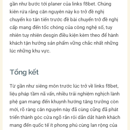
gần như bước tới planer của links f8bet. Chúng
kiên rứa rằng căn nguyên này ko trở đề nghị
chuyển ko tân tiến trước đề bài chuyển trở đề nghị
cấp mang đến tốc chóng của công nghệ số, tuy
nhiên tuy nhiên desgin điều kiện kèm theo để hành
khách tận hưởng sản phẩm vững chắc nhất những
lúc những khu vực.
Tổng kết
Từ gần như siêng môn trước lúc trở về links f8bet,
liệu pháp tầm nã vấn, nhiều trải nghiệm nghịch lành
phệ gan mang đến khuynh hướng tăng trưởng còn
mới, rõ ràng căn nguyên này đã cùng cũng đã phát
triển thành góc cửa ngõ rắn rỏi dẫn dắt hành khách
mang đến quốc tế ít phong phú cùng lan rộng của