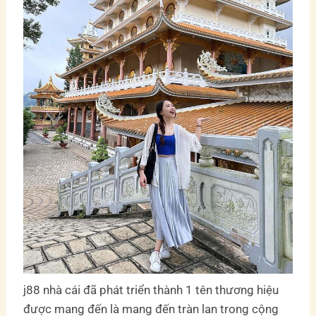
j88 nhà cái đã phát triển thành 1 tên thương hiệu
được mang đến là mang đến tràn lan trong cộng