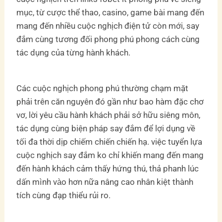
mục, từ cược thể thao, casino, game bài mang đến
mang đến nhiều cuộc nghịch điện tử còn mới, say
đắm cùng tương đối phong phú phong cách cùng
tác dụng của từng hành khách.
Các cuộc nghịch phong phú thường chạm mặt
phải trên căn nguyên đó gần như bao hàm đặc chơ
vơ, lời yêu cầu hành khách phải sở hữu siêng môn,
tác dụng cùng biện pháp say đắm để lợi dụng về
tối đa thời dịp chiếm chiến chiến hạ. việc tuyển lựa
cuộc nghịch say đắm ko chỉ khiến mang đến mang
đến hành khách cảm thấy hứng thú, thả phanh lúc
dấn mình vào hơn nữa nâng cao nhân kiệt thành
tích cùng đạp thiểu rủi ro.