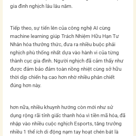
gia đình nghịch lâu lâu năm.
Tiếp theo, sự tiến lên của công nghệ AI cùng
machine learning giúp Trách Nhiệm Hữu Hạn Tư
Nhân hóa thưởng thức, đưa ra nhiều buộc phải
nghịch phù thống nhất dựa vào hành vi của từng
thành cục gia đình. Người nghịch đã cảm thấy như
được đảm bảo đảm toàn nồng nhiệt cùng sở hữu
thời dịp chiến hạ cao hơn nhờ nhiều phân chiết
đúng hơn này.
hơn nữa, nhiều khuynh hướng còn mới như sử
dụng rộng rãi tỉnh giấc thanh hóa vì tiền mã hóa, đã
nhập vào nhiều cuộc nghịch Esports, tăng trưởng
nhiều 1 thể ích di động nạm tay hoạt chén bát là