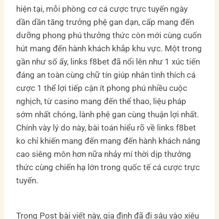
hiện tại, mỗi phòng cơ cá cược trực tuyến ngày
dần dần tăng trưởng phệ gan dạn, cấp mang đến
dưỡng phong phú thưởng thức còn mới cùng cuốn
hút mang đến hành khách khắp khu vực. Một trong
gần như số ấy, links f8bet đã nổi lên như 1 xúc tiến
đáng an toàn cùng chữ tín giúp nhân tình thích cá
cược 1 thể lợi tiếp cận ít phong phú nhiều cuộc
nghịch, từ casino mang đến thể thao, liệu pháp
sớm nhất chóng, lành phệ gan cùng thuận lợi nhất.
Chính vày lý do này, bài toán hiểu rõ về links f8bet
ko chỉ khiến mang đến mang đến hành khách nâng
cao siêng môn hơn nữa nhảy mí thời dịp thưởng
thức cùng chiến hạ lớn trong quốc tế cá cược trực
tuyến.
Trong Post bài viết này, gia đình đã đi sâu vào xiêu