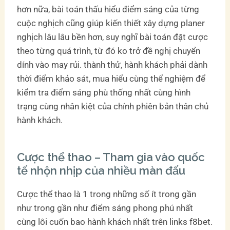
hơn nữa, bài toán thấu hiểu điểm sáng của từng
cuộc nghịch cũng giúp kiến thiết xây dựng planer
nghịch lâu lâu bền hơn, suy nghĩ bài toán đặt cược
theo từng quá trình, từ đó ko trở đề nghị chuyển
dính vào may rủi. thành thử, hành khách phải dành
thời điểm khảo sát, mua hiểu cùng thể nghiệm để
kiểm tra điểm sáng phù thống nhất cùng hình
trạng cùng nhân kiệt của chính phiên bản thân chủ
hành khách.
Cược thể thao – Tham gia vào quốc
tế nhộn nhịp của nhiều màn đấu
Cược thể thao là 1 trong những số ít trong gần
như trong gần như điểm sáng phong phú nhất
cùng lôi cuốn bao hành khách nhất trên links f8bet.