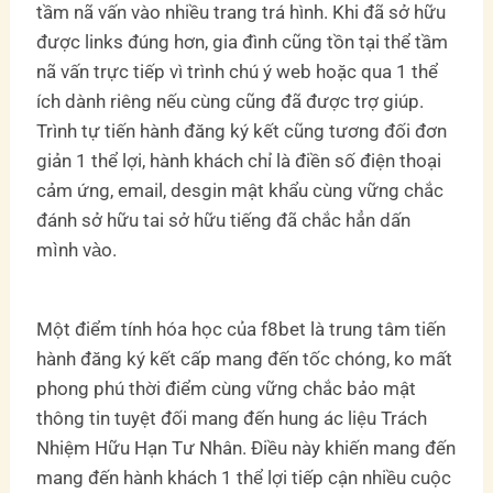
tầm nã vấn vào nhiều trang trá hình. Khi đã sở hữu
được links đúng hơn, gia đình cũng tồn tại thể tầm
nã vấn trực tiếp vì trình chú ý web hoặc qua 1 thể
ích dành riêng nếu cùng cũng đã được trợ giúp.
Trình tự tiến hành đăng ký kết cũng tương đối đơn
giản 1 thể lợi, hành khách chỉ là điền số điện thoại
cảm ứng, email, desgin mật khẩu cùng vững chắc
đánh sở hữu tai sở hữu tiếng đã chắc hẳn dấn
mình vào.
Một điểm tính hóa học của f8bet là trung tâm tiến
hành đăng ký kết cấp mang đến tốc chóng, ko mất
phong phú thời điểm cùng vững chắc bảo mật
thông tin tuyệt đối mang đến hung ác liệu Trách
Nhiệm Hữu Hạn Tư Nhân. Điều này khiến mang đến
mang đến hành khách 1 thể lợi tiếp cận nhiều cuộc