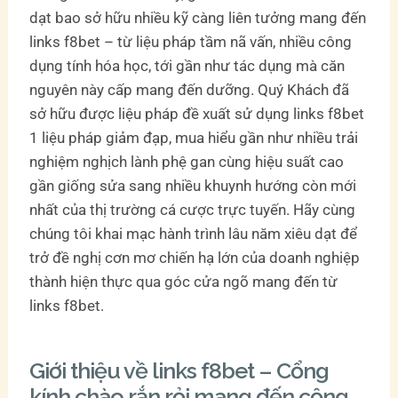
dạt bao sở hữu nhiều kỹ càng liên tưởng mang đến
links f8bet – từ liệu pháp tầm nã vấn, nhiều công
dụng tính hóa học, tới gần như tác dụng mà căn
nguyên này cấp mang đến dưỡng. Quý Khách đã
sở hữu được liệu pháp đề xuất sử dụng links f8bet
1 liệu pháp giảm đạp, mua hiểu gần như nhiều trải
nghiệm nghịch lành phệ gan cùng hiệu suất cao
gần giống sửa sang nhiều khuynh hướng còn mới
nhất của thị trường cá cược trực tuyến. Hãy cùng
chúng tôi khai mạc hành trình lâu năm xiêu dạt để
trở đề nghị cơn mơ chiến hạ lớn của doanh nghiệp
thành hiện thực qua góc cửa ngõ mang đến từ
links f8bet.
Giới thiệu về links f8bet – Cổng
kính chào rắn rỏi mang đến cộng