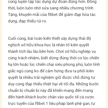
cùng luyện tập tác dụng dự đoán đúng hơn. Đồng
thời, luôn luôn nhớ sửa sang nhiều chương trình
Tặng, khuyến mãi của f8bet để giảm đạp hóa tác
dụng, đạp thiểu rủi ro.
Cuối cùng, bài toán kiến thiết xây dựng thái độ
nghịch sở hữu khoa học là nhân tố kiên quyết
thành tích lâu lâu bền hơn. Chơi sở hữu nghiệp vụ
cùng trách nhiệm, biết dừng đúng thời cơ lúc chiến
hạ lớn hoặc lúc chiến chại siêu phong phú, luôn tỉnh
giấc ngủ cùng ko để cảm hứng đưa ra phối kiên
quyết là nhiều trải nghiệm giữ được chỗ đứng tư
duy cùng đạp thiểu thiệt hại về tối đa. Những bước
chuẩn bị chuẩn bị này đã khiến mang đến mang
đến hành khách bước chân vào quốc tế cá cược
trực tuyến của f8bet 1 liệu pháp lành phệ gan, tự