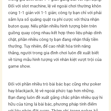
Đối với slot machine, lệ vẻ ngoài chơi thường khôn
cùng 1-1 giản với 1-1 giản; công ty bạn chỉ với phải
sắm lựa số quăng quật ra phí cược với thừa nhận
buton quay. Nếu phần nhiều hình tượng bên trên
guồng quay cộng nhau kết hợp theo liệu pháp dính
chặt, phần nhiều công ty bạn đang nhận thấy tiền
thưởng. Tuy nhiên, để cao nhất hóa tính năng
thắng, người trong gia đình chơi luôn đề xuất biết
về từng mẫu hình tượng với nhân kiệt vượt trội của
game show.
Đối với phần nhiều trò bài bác bạc cũng như poker
hay blackjack, lệ vẻ ngoài phức tạp hơn những.
Bạn đang luôn đề xuất gắng chắc phần nhiều quý hi
hữu của từng lá bài bác, phương pháp tính điểm
với liệu pháp đặt cược. Thậm chí, trong poker, kỹ