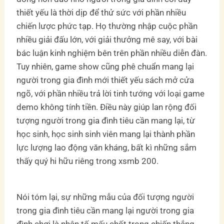
thiết yếu là thời dịp để thử sức với phần nhiều
chiến lược phức tạp. Họ thường nhập cuộc phần
nhiều giải đấu lớn, với giải thưởng mê say, với bài
bác luận kinh nghiệm bên trên phần nhiều diễn đàn.
Tuy nhiên, game show cũng phê chuẩn mang lại
người trong gia đình mới thiết yếu sách mở cửa
ngõ, với phần nhiều trả lời tinh tướng với loại game
demo không tính tiền. Điều này giúp lan rộng đối
tượng người trong gia đình tiêu cần mang lại, từ
học sinh, học sinh sinh viên mang lại thành phần
lực lượng lao động văn kháng, bất kì những sắm
thấy quý hi hữu riêng trong xsmb 200.
Nói tóm lại, sự những mẫu của đối tượng người
trong gia đình tiêu cần mang lại người trong gia
đình chơi là nhân tố mấu chốt trong chiến thắng