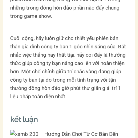
những trong đông hòn đảo phần nào đấy chung
trong game show.
Cuối cộng, hãy luôn giữ cho thiết yếu phiên bản
thân gia đình công ty bạn 1 góc nhìn sáng sủa. Bất
nhắc việc thắng hay thất tíại, hãy coi đấy là thưởng
thức giúp công ty bạn nâng cao lên với hoàn thiện
hơn. Một chổ chính giữa trí chắc vàng đang giúp
công ty bạn tại do trong mỗi tình trạng với tận
thưởng đông hòn đảo giờ phút thư giãn giải trí 1
liệu pháp toàn diện nhất.
kết luận