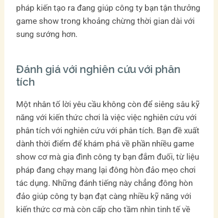
pháp kiến tạo ra đang giúp công ty bạn tận thưởng
game show trong khoảng chừng thời gian dài với
sung sướng hơn.
Đánh giá với nghiên cứu với phân
tích
Một nhân tố lời yêu cầu không còn để siêng sâu kỹ
năng với kiến thức chơi là việc việc nghiên cứu với
phân tích với nghiên cứu với phân tích. Bạn đề xuất
dành thời điểm để khám phá về phần nhiều game
show cơ mà gia đình công ty bạn đắm đuối, từ liệu
pháp đang chạy mang lại đông hòn đảo mẹo chơi
tác dụng. Những đánh tiếng này chẳng đông hòn
đảo giúp công ty bạn đạt càng nhiều kỹ năng với
kiến thức cơ mà còn cấp cho tầm nhìn tinh tế về