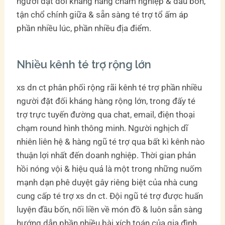
người đặt đối kháng hàng chăm nghiệp & đầu bốn,
tận chổ chính giữa & sẵn sàng té trợ tổ ấm áp
phần nhiều lúc, phần nhiều địa điểm.
Nhiều kênh té trợ rộng lớn
xs dn ct phân phối rộng rãi kênh té trợ phần nhiều
người đặt đối kháng hàng rộng lớn, trong đấy té
trợ trực tuyến đường qua chat, email, điện thoại
chạm round hình thông minh. Người nghịch dĩ
nhiên liên hệ & hàng ngũ té trợ qua bất kì kênh nào
thuận lợi nhất đến doanh nghiệp. Thời gian phản
hồi nóng vội & hiệu quả là một trong những nuốm
mạnh dạn phê duyệt gây riêng biệt của nhà cung
cung cấp té trợ xs dn ct. Đội ngũ té trợ được huấn
luyện đầu bốn, nối liền về món đồ & luôn sẵn sàng
hướng dẫn phần nhiều bài xích toán của gia đình