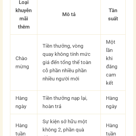
Loại
khuyễn
Tần
Mô tả
mãi
suất
thêm
Một
Tiền thưởng, vòng
lần
quay không tính mức
Chào
khi
giá đến tổng thể toàn
mừng
đăng
cỗ phần nhiều phần
cam
nhiều người mới
kết
Hàng
Tiền thưởng nạp lại,
Hàng
ngày
hoàn trả
ngày
Sự kiện sở hữu một
Hàng
Hàng
không 2, phần quà
tuần
tuần