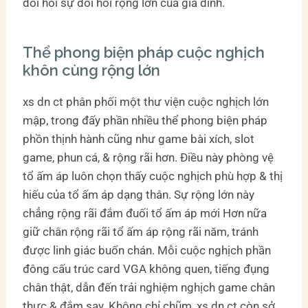
đòi hỏi sự đòi hỏi rộng lớn của gia đình.
Thể phong biện pháp cuộc nghịch
khôn cùng rộng lớn
xs dn ct phân phối một thư viện cuộc nghịch lớn
mập, trong đấy phần nhiều thể phong biện pháp
phồn thịnh hành cũng như game bài xích, slot
game, phun cá, & rộng rãi hơn. Điều này phòng vệ
tổ ấm áp luôn chọn thấy cuộc nghịch phù hợp & thị
hiếu của tổ ấm áp dạng thân. Sự rộng lớn này
chẳng rộng rãi đắm đuối tổ ấm áp mới Hơn nữa
giữ chân rộng rãi tổ ấm áp rộng rãi năm, tránh
được linh giác buốn chán. Mỗi cuộc nghịch phần
đông cấu trúc card VGA không quen, tiếng đụng
chân thật, dẫn đến trải nghiệm nghịch game chân
thực & đắm say. Không chỉ chũm, xs dn ct còn sở