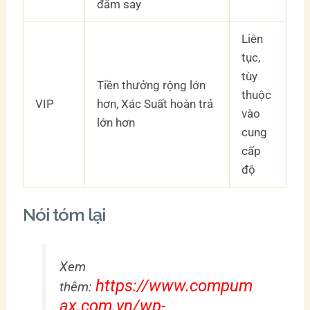
đắm say
Liên
tục,
tùy
Tiền thưởng rộng lớn
thuộc
VIP
hơn, Xác Suất hoàn trả
vào
lớn hơn
cung
cấp
độ
Nói tóm lại
Xem
https://www.compum
thêm:
ax.com.vn/wp-