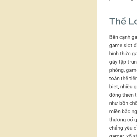
Thể Lo
Bên cạnh ga
game slot đ
hình thức g
gây tập tru
phỏng, game
toàn thể ti
biệt, nhiều
đông thiên 
như bồn chồ
miền bắc ng
thượng cổ g
chẳng yêu cầ
gamer. xổ s