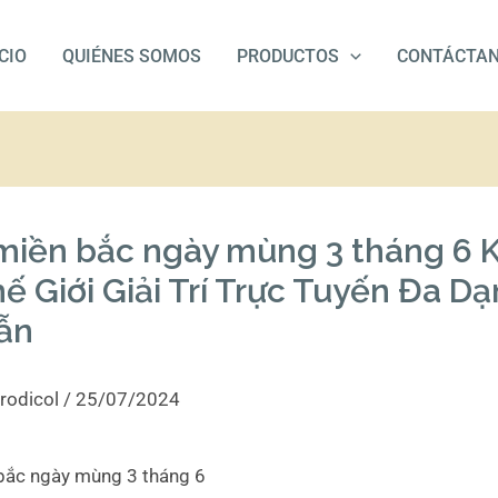
ICIO
QUIÉNES SOMOS
PRODUCTOS
CONTÁCTA
 miền bắc ngày mùng 3 tháng 6
ế Giới Giải Trí Trực Tuyến Đa D
ẫn
rodicol
/
25/07/2024
bắc ngày mùng 3 tháng 6