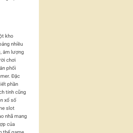
ột kho
oảng nhiều
g, âm lượng
ời chơi
ân phối
amer. Đặc
tiết phần
ch tính cũng
n xổ số
me slot
tao nhã mang
hợp của
àn thể game