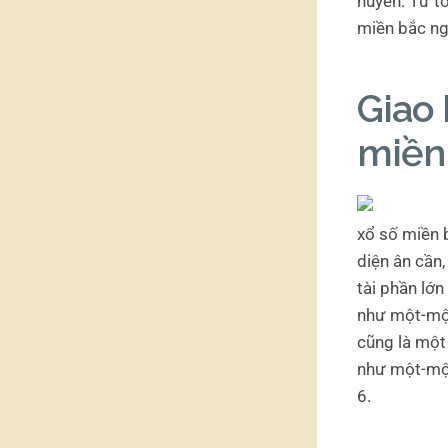
huyền. Từ t
miền bắc ng
Giao 
miền
xổ số miền 
diện ân cần
tài phần lớ
như một-một
cũng là một
như một-một
6.