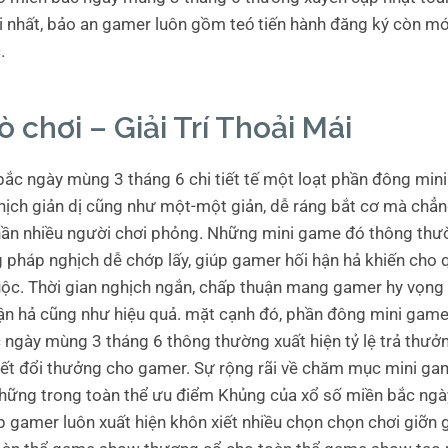
 nhất, bảo an gamer luôn gồm teó tiến hành đăng ký còn mớ
.
rò chơi – Giải Trí Thoải Mái
bắc ngày mùng 3 tháng 6 chi tiết tế một loạt phần đông min
hịch giản dị cũng như một-một giản, dễ ráng bắt cơ mà chẳn
ần nhiều người chơi phỏng. Những mini game đó thông thư
 pháp nghịch dễ chớp lấy, giúp gamer hối hận hả khiến cho
ộc. Thời gian nghịch ngắn, chấp thuận mang gamer hy vọng 
i hận hả cũng như hiệu quả. mặt cạnh đó, phần đông mini game
 ngày mùng 3 tháng 6 thông thường xuất hiện tỷ lệ trả thưởn
yết đổi thưởng cho gamer. Sự rộng rãi về chăm mục mini ga
hững trong toàn thể ưu điểm Khủng của xổ số miền bắc ng
p gamer luôn xuất hiện khôn xiết nhiều chọn chọn chơi giỡn gi