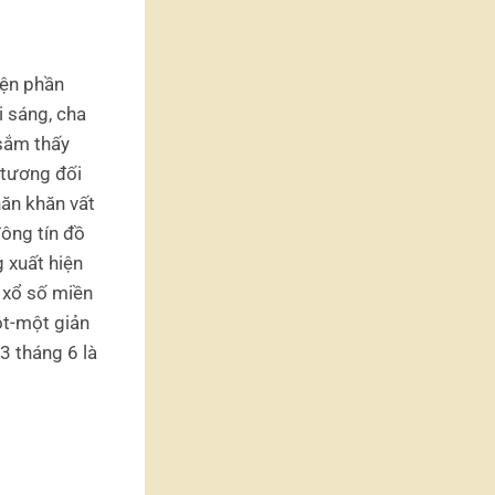
iện phần
i sáng, cha
sắm thấy
 tương đối
hăn khăn vất
đông tín đồ
g xuất hiện
 xổ số miền
ột-một giản
3 tháng 6 là