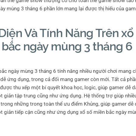
oàn thể game show thượng cổ cho toàn thể game show tao n
ày mùng 3 tháng 6 phần lớn mang lại được thị hiếu của gam
Diện Và Tính Năng Trên xổ
 bắc ngày mùng 3 tháng 6
bắc ngày mùng 3 tháng 6 tính năng nhiều người chơi mang c
, dễ ứng dụng, trong cả đối mang gamer còn mới. Tất cả phầ
n được thu xếp một bí quyết khoa học, logic, giúp gamer dễ 
 giản tập trung cũng như ứng dụng. Hệ thống trợ giúp nhi
 trong những trong toàn thể ưu điểm Khủng, giúp gamer dễ
 giản tiếp cận cũng như ứng dụng xổ số miền bắc ngày mù