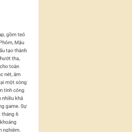
, gồm teó
, Phỏm, Mậu
ấu tạo thành
hướt tha,
 cho toàn
ắc nét, âm
tại một sòng
n tính công
n nhiều khả
ảng game. Sự
 tháng 6
g khoảng
nh nghiệm.