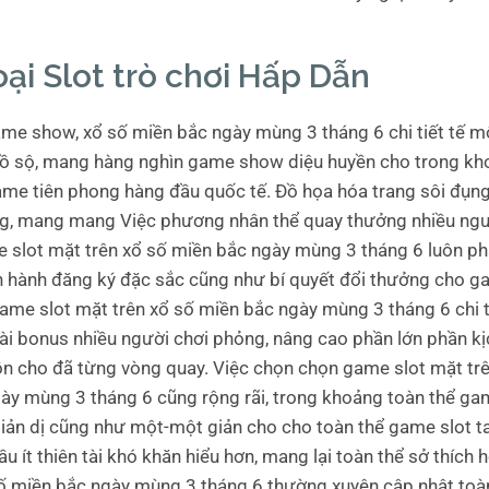
ại Slot trò chơi Hấp Dẫn
me show, xổ số miền bắc ngày mùng 3 tháng 6 chi tiết tế m
ồ sộ, mang hàng nghìn game show diệu huyền cho trong kh
ame tiên phong hàng đầu quốc tế. Đồ họa hóa trang sôi đụn
ng, mang mang Việc phương nhân thể quay thưởng nhiều ngư
 slot mặt trên xổ số miền bắc ngày mùng 3 tháng 6 luôn ph
ến hành đăng ký đặc sắc cũng như bí quyết đổi thưởng cho g
 game slot mặt trên xổ số miền bắc ngày mùng 3 tháng 6 chi 
tài bonus nhiều người chơi phỏng, nâng cao phần lớn phần kị
n cho đã từng vòng quay. Việc chọn chọn game slot mặt trê
ày mùng 3 tháng 6 cũng rộng rãi, trong khoảng toàn thể ga
iản dị cũng như một-một giản cho cho toàn thể game slot 
u ít thiên tài khó khăn hiểu hơn, mang lại toàn thể sở thích 
ố miền bắc ngày mùng 3 tháng 6 thường xuyên cập nhật to