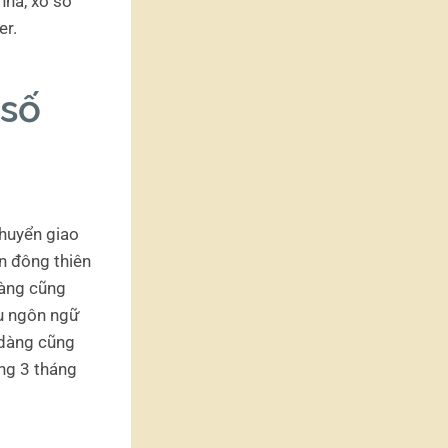
hã, xổ số
er.
 số
huyển giao
n đông thiên
dàng cũng
ều ngôn ngữ
 dàng cũng
ng 3 tháng