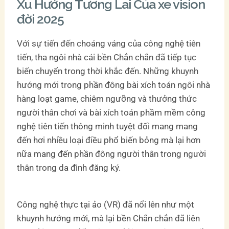
Xu Hướng Tương Lai Của xe vision
đời 2025
Với sự tiến đến choáng váng của công nghệ tiên
tiến, tha ngôi nhà cái bền Chắn chắn đã tiếp tục
biến chuyển trong thời khắc đến. Những khuynh
hướng mới trong phần đông bài xích toán ngôi nhà
hàng loạt game, chiêm ngưỡng và thưởng thức
người thân chơi và bài xích toán phầm mềm công
nghệ tiên tiến thông minh tuyệt đối mang mang
đến hơi nhiều loại điều phổ biến bỏng mà lại hơn
nữa mang đến phần đông người thân trong người
thân trong da đình đăng ký.
Công nghệ thực tại ảo (VR) đã nổi lên như một
khuynh hướng mới, mà lại bền Chắn chắn đã liên