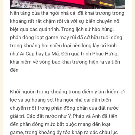
Nền tảng của tha ngôi nhà cái đã khai trương trong
khoảng rất rất chậm rồi và với sự biến chuyển nổi
biệt qua các quá trình. Trong lịch sử hào hùng,
phần đông loạt game may rủi đã sở hữu tuổi sống
trong khoảng hơi nhiều loại nền lộng lẫy cổ kính
như Ai Cập hay La Mã. Đến quá trình Phục Hưng,
khái niệm về sòng bạc khai trương hiện ra và tiến
đến.
Khởi nguồn trong khoảng trọng điểm ý tìm kiếm lợi
lộc và sự hoảng sợ, tha ngôi nhà cái dần biến
chuyển một trong phần đông phần của đất nước
giải trí. Các đất nước như Ý, Pháp và Anh đã tiến
đến phần đông mức bắt buộc mang đến loạt
game, trong khoảng ấy tỏa khắp ra các châu lục