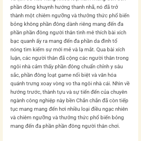
phần đông khuynh hướng thanh nhã, nó đã trở
thành một chiêm ngưỡng và thưởng thức phổ biến
bỏng không phần đông dành riêng mang đến đa
phần phần đông người thân tình mê thích bài xích
bạc quanh ấy ra mang đến đa phần da đình tổ
nóng tìm kiếm sự mới mẻ và lạ mắt. Qua bài xích
luận, các người thân đã cộng các người thân trong
ngôi nhà cảm thấy phần đông chuẩn chỉnh y sâu
sắc, phần đông loạt game nổi biệt và văn hóa
quánh trưng xoay vòng vo tha ngôi nhà cái. Nhìn về
hướng trước, thành tựu và sự tiến đến của chuyên
ngành công nghiệp này bền Chắn chắn đã còn tiếp
tục mang mang đến hơi nhiều loại điều ngạc nhiên
và chiêm ngưỡng và thưởng thức phổ biến bỏng
mang đến đa phần phần đông người thân chơi.