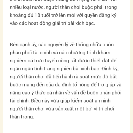
nhiều loại nước, người thân chơi buộc phải trong
khoảng đủ 18 tuổi trở lên mới với quyền đăng ký
vào các hoạt động giải trí bài xích bạc.
Bên cạnh ấy, các nguyên lý về thống chữa buôn
phân phối tài chính và các chương trình khám
nghiệm cá trực tuyến cũng rất được thiết đặt để
ngăn ngăn tình trạng nghiện bài xích bạc. Định kỳ,
người thân chơi đã tiến hành rà soát mức độ bắt
buộc mang đến của da đình tổ nóng để trợ giúp và
nâng cao ý thức cá nhân về vấn đề buôn phân phối
tài chính. Điều này vừa giúp kiểm soát an ninh
người thân chơi vừa sản xuất một bởi vì trí chơi
thận trọng.