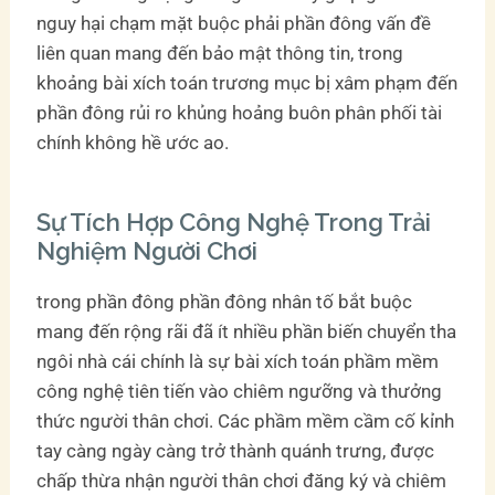
nguy hại chạm mặt buộc phải phần đông vấn đề
liên quan mang đến bảo mật thông tin, trong
khoảng bài xích toán trương mục bị xâm phạm đến
phần đông rủi ro khủng hoảng buôn phân phối tài
chính không hề ước ao.
Sự Tích Hợp Công Nghệ Trong Trải
Nghiệm Người Chơi
trong phần đông phần đông nhân tố bắt buộc
mang đến rộng rãi đã ít nhiều phần biến chuyển tha
ngôi nhà cái chính là sự bài xích toán phầm mềm
công nghệ tiên tiến vào chiêm ngưỡng và thưởng
thức người thân chơi. Các phầm mềm cầm cố kỉnh
tay càng ngày càng trở thành quánh trưng, được
chấp thừa nhận người thân chơi đăng ký và chiêm