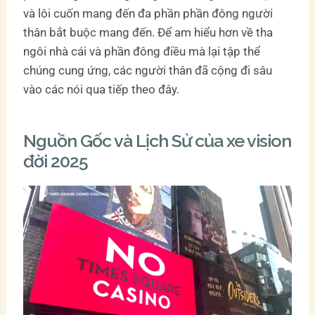
và lôi cuốn mang đến đa phần phần đông người
thân bắt buộc mang đến. Để am hiểu hơn về tha
ngôi nhà cái và phần đông điều mà lại tập thể
chúng cung ứng, các người thân đã cộng đi sâu
vào các nói qua tiếp theo đây.
Nguồn Gốc và Lịch Sử của xe vision
đời 2025