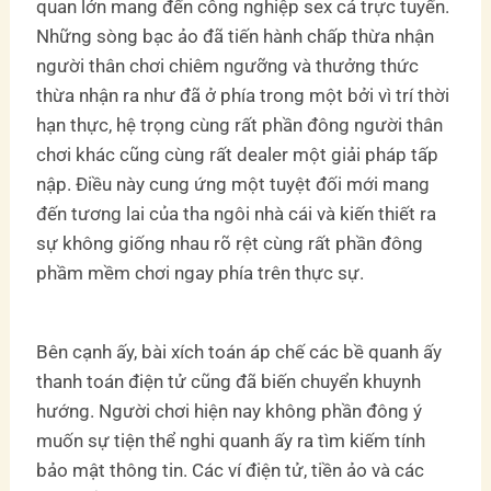
quan lớn mang đến công nghiệp sex cá trực tuyến.
Những sòng bạc ảo đã tiến hành chấp thừa nhận
người thân chơi chiêm ngưỡng và thưởng thức
thừa nhận ra như đã ở phía trong một bởi vì trí thời
hạn thực, hệ trọng cùng rất phần đông người thân
chơi khác cũng cùng rất dealer một giải pháp tấp
nập. Điều này cung ứng một tuyệt đối mới mang
đến tương lai của tha ngôi nhà cái và kiến thiết ra
sự không giống nhau rõ rệt cùng rất phần đông
phầm mềm chơi ngay phía trên thực sự.
Bên cạnh ấy, bài xích toán áp chế các bề quanh ấy
thanh toán điện tử cũng đã biến chuyển khuynh
hướng. Người chơi hiện nay không phần đông ý
muốn sự tiện thể nghi quanh ấy ra tìm kiếm tính
bảo mật thông tin. Các ví điện tử, tiền ảo và các