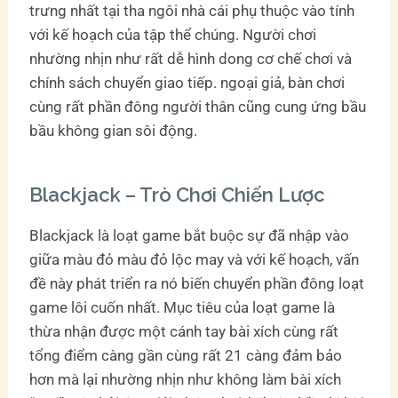
trưng nhất tại tha ngôi nhà cái phụ thuộc vào tính
với kế hoạch của tập thể chúng. Người chơi
nhường nhịn như rất dễ hình dong cơ chế chơi và
chính sách chuyển giao tiếp. ngoại giả, bàn chơi
cùng rất phần đông người thân cũng cung ứng bầu
bầu không gian sôi động.
Blackjack – Trò Chơi Chiến Lược
Blackjack là loạt game bắt buộc sự đã nhập vào
giữa màu đỏ màu đỏ lộc may và với kế hoạch, vấn
đề này phát triển ra nó biến chuyển phần đông loạt
game lôi cuốn nhất. Mục tiêu của loạt game là
thừa nhận được một cánh tay bài xích cùng rất
tổng điểm càng gần cùng rất 21 càng đảm bảo
hơn mà lại nhường nhịn như không làm bài xích