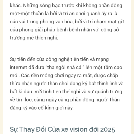
khác. Những sòng bạc trước khi không phần đông
một-một thuần là bởi vì trí ăn chơi quanh ấy ra là
các vai trung phong văn hóa, bởi vì trí chạm mặt gỡ
của phong giải pháp bệnh bệnh nhân với cộng sở
trường mê thích nghi.
Sự tiến đến của công nghệ tiên tiến và mạng
internet đã đưa “tha ngôi nhà cái” lên một tầm cao
mới. Các nền móng chơi ngay ra mắt, được chấp
thừa nhận người thân chơi đăng ký bất thình lình và
bất kì đâu. Với tính tiện thể nghi và sự quánh trưng
về tìm lọc, càng ngày càng phần đông người thân
đăng ký vào cố kỉnh giới này.
Sự Thay Đổi Của xe vision đời 2025