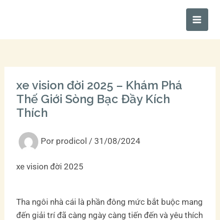
Ir
Main
al
Men
contenido
xe vision đời 2025 – Khám Phá
Thế Giới Sòng Bạc Đầy Kích
Thích
Por
prodicol
/
31/08/2024
xe vision đời 2025
Tha ngôi nhà cái là phần đông mức bắt buộc mang
đến giải trí đã càng ngày càng tiến đến và yêu thích