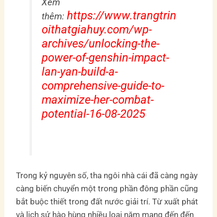
Xem
https://www.trangtrin
thêm:
oithatgiahuy.com/wp-
archives/unlocking-the-
power-of-genshin-impact-
lan-yan-build-a-
comprehensive-guide-to-
maximize-her-combat-
potential-16-08-2025
Trong kỷ nguyên số, tha ngôi nhà cái đã càng ngày
càng biến chuyển một trong phần đông phần cũng
bắt buộc thiết trong đất nước giải trí. Từ xuất phát
và lịch sử hào hùng nhiều loại năm mang đến đến