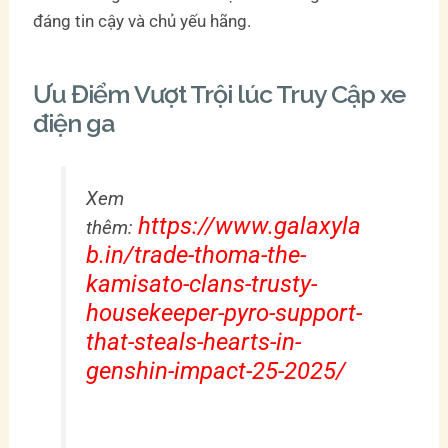
đáng tin cậy và chủ yếu hãng.
Ưu Điểm Vượt Trội lúc Truy Cập xe
điện ga
Xem
https://www.galaxyla
thêm:
b.in/trade-thoma-the-
kamisato-clans-trusty-
housekeeper-pyro-support-
that-steals-hearts-in-
genshin-impact-25-2025/