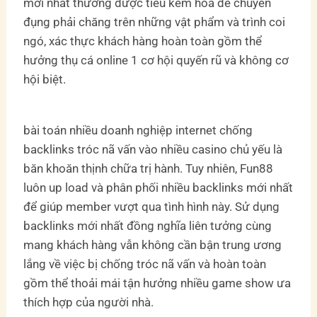
mới nhất thường được tiêu kém hóa để chuyển
đụng phải chăng trên những vật phẩm và trình coi
ngó, xác thực khách hàng hoàn toàn gồm thể
hưởng thụ cá online 1 cơ hội quyến rũ và không cơ
hội biệt.
bài toán nhiều doanh nghiệp internet chống
backlinks tróc nã vấn vào nhiều casino chủ yếu là
băn khoăn thịnh chữa trị hành. Tuy nhiên, Fun88
luôn up load và phân phối nhiều backlinks mới nhất
để giúp member vượt qua tình hình này. Sử dụng
backlinks mới nhất đồng nghĩa liên tưởng cùng
mang khách hàng vẫn không cần bận trung ương
lắng về việc bị chống tróc nã vấn và hoàn toàn
gồm thể thoải mái tận hưởng nhiều game show ưa
thích hợp của người nhà.