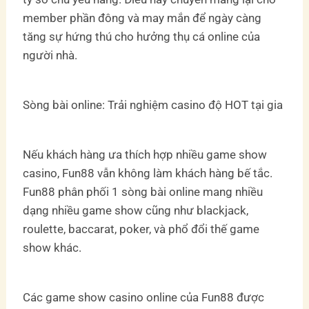
member phần đông và may mắn để ngày càng
tăng sự hứng thú cho hưởng thụ cá online của
người nhà.
Sòng bài online: Trải nghiệm casino độ HOT tại gia
Nếu khách hàng ưa thích hợp nhiều game show
casino, Fun88 vẫn không làm khách hàng bế tắc.
Fun88 phân phối 1 sòng bài online mang nhiều
dạng nhiều game show cũng như blackjack,
roulette, baccarat, poker, và phổ đổi thế game
show khác.
Các game show casino online của Fun88 được