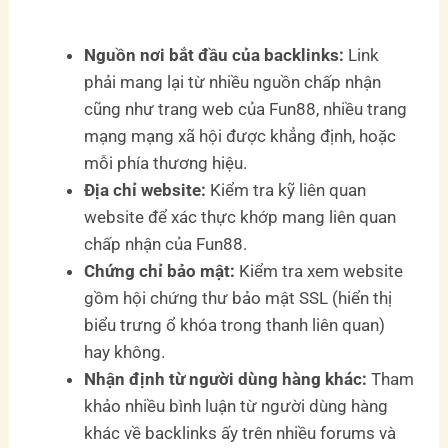
Nguồn nơi bắt đầu của backlinks:
Link
phải mang lại từ nhiều nguồn chấp nhận
cũng như trang web của Fun88, nhiều trang
mạng mạng xã hội được khẳng định, hoặc
mỗi phía thương hiệu.
Địa chỉ website:
Kiểm tra kỹ liên quan
website để xác thực khớp mang liên quan
chấp nhận của Fun88.
Chứng chỉ bảo mật:
Kiểm tra xem website
gồm hội chứng thư bảo mật SSL (hiển thị
biểu trưng ổ khóa trong thanh liên quan)
hay không.
Nhận định từ người dùng hàng khác:
Tham
khảo nhiều bình luận từ người dùng hàng
khác về backlinks ấy trên nhiều forums và