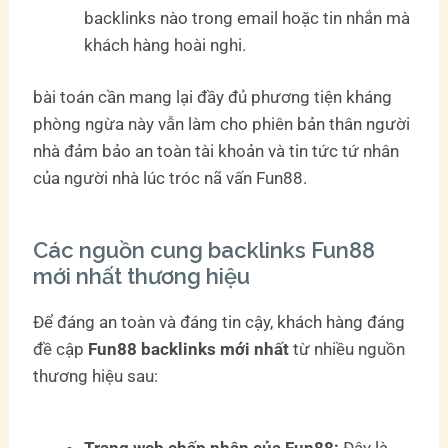
backlinks nào trong email hoặc tin nhắn mà
khách hàng hoài nghi.
bài toán cần mang lại đầy đủ phương tiện kháng
phòng ngừa này vẫn làm cho phiên bản thân người
nhà đảm bảo an toàn tài khoản và tin tức tứ nhân
của người nhà lúc tróc nã vấn Fun88.
Các nguồn cung backlinks Fun88
mới nhất thương hiệu
Để đáng an toàn và đáng tin cậy, khách hàng đáng
đề cập
Fun88 backlinks mới nhất
từ nhiều nguồn
thương hiệu sau: