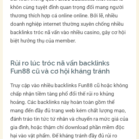
khôn cùng tuyệt đỉnh quan trọng đối mang người
thương thích hợp cá online online. Bởi lẽ, nhiều
doanh nghiệp internet thường xuyên chống nhiều
backlinks tróc nã vấn vào nhiều casino, gây cơ hội
biệt hưởng thụ của member.
Rủi ro lúc tróc nã vấn backlinks
Fun88 cũ và cơ hội kháng tránh
Truy cập vào nhiều backlinks Fun88 cũ hoặc không
chấp nhận tiềm tàng phổ đổi thế rủi ro khủng
hoảng. Các backlinks này hoàn toàn gồm thể
mang đến đầy đủ trang web kém chất lượng mạo,
đánh tráo tin tức tứ nhân và chuyển ra mức giá của
gia đình, hoặc thậm chí download phần mềm độc
hại vào vật phẩm. Để kháng tránh đầy đủ rủi ro