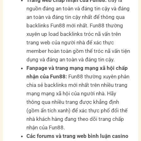
Trang web chấp nhận của Fun88:
Đây là
nguồn đáng an toàn và đáng tin cậy và đáng
an toàn và đáng tin cậy nhất để thông qua
backlinks Fun88 mới nhất. Fun88 thường
xuyên up load backlinks tróc nã vấn trên
trang web của người nhà để xác thực
member hoàn toàn gồm thể tróc nã vấn tiện
dụng và đáng an toàn và đáng tin cậy.
Fanpage và trang mạng mạng xã hội chấp
nhận của Fun88:
Fun88 thường xuyên phân
chia sẻ backlinks mới nhất trên nhiều trang
mạng mạng xã hội của người nhà. Hãy
thông qua nhiều trang được khẳng định
(gồm ẩn tích xanh) để xác thực phổ đổi thế
nhà khách hàng đang theo dõi trang chấp
nhận của Fun88.
Các forums và trang web bình luận casino