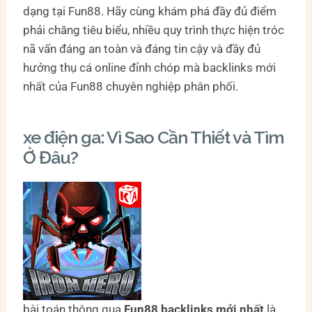
dạng tại Fun88. Hãy cùng khám phá đầy đủ điểm
phải chăng tiêu biểu, nhiều quy trình thực hiện tróc
nã vấn đáng an toàn và đáng tin cậy và đầy đủ
hưởng thụ cá online đỉnh chóp mà backlinks mới
nhất của Fun88 chuyên nghiệp phân phối.
xe điện ga: Vì Sao Cần Thiết và Tìm
Ở Đâu?
bài toán thông qua
Fun88 backlinks mới nhất
là