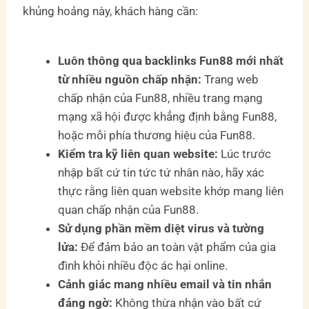
khủng hoảng này, khách hàng cần:
Luôn thông qua backlinks Fun88 mới nhất
từ nhiều nguồn chấp nhận:
Trang web
chấp nhận của Fun88, nhiều trang mạng
mạng xã hội được khẳng định bằng Fun88,
hoặc mỗi phía thương hiệu của Fun88.
Kiểm tra kỹ liên quan website:
Lúc trước
nhập bất cứ tin tức tứ nhân nào, hãy xác
thực rằng liên quan website khớp mang liên
quan chấp nhận của Fun88.
Sử dụng phần mềm diệt virus và tường
lửa:
Để đảm bảo an toàn vật phẩm của gia
đình khỏi nhiều độc ác hại online.
Cảnh giác mang nhiều email và tin nhắn
đáng ngờ:
Không thừa nhận vào bất cứ