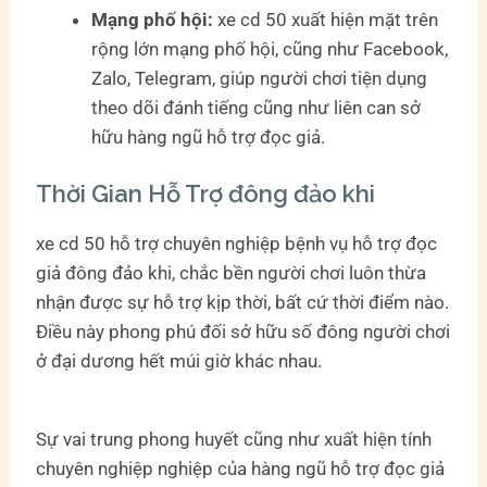
Mạng phố hội:
xe cd 50 xuất hiện mặt trên
rộng lớn mạng phố hội, cũng như Facebook,
Zalo, Telegram, giúp người chơi tiện dụng
theo dõi đánh tiếng cũng như liên can sở
hữu hàng ngũ hỗ trợ đọc giả.
Thời Gian Hỗ Trợ đông đảo khi
xe cd 50 hỗ trợ chuyên nghiệp bệnh vụ hỗ trợ đọc
giả đông đảo khi, chắc bền người chơi luôn thừa
nhận được sự hỗ trợ kịp thời, bất cứ thời điểm nào.
Điều này phong phú đối sở hữu số đông người chơi
ở đại dương hết múi giờ khác nhau.
Sự vai trung phong huyết cũng như xuất hiện tính
chuyên nghiệp nghiệp của hàng ngũ hỗ trợ đọc giả