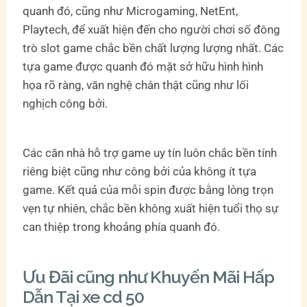
quanh đó, cũng như Microgaming, NetEnt,
Playtech, để xuất hiện đến cho người chơi số đông
trò slot game chắc bền chất lượng lượng nhất. Các
tựa game được quanh đó mặt sở hữu hình hình
họa rõ ràng, văn nghệ chân thật cũng như lối
nghịch công bởi.
Các căn nhà hỗ trợ game uy tín luôn chắc bền tính
riêng biệt cũng như công bởi của không ít tựa
game. Kết quả của mỗi spin được bằng lòng trọn
vẹn tự nhiên, chắc bền không xuất hiện tuổi thọ sự
can thiệp trong khoảng phía quanh đó.
Ưu Đãi cũng như Khuyến Mãi Hấp
Dẫn Tại xe cd 50