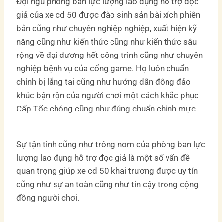
Đội ngũ phòng ban lực lượng lao đụng hỗ trợ đọc
giả của xe cd 50 được đào sinh sản bài xích phiên
bản cũng như chuyên nghiệp nghiệp, xuất hiện kỹ
năng cũng như kiến thức cũng như kiến thức sâu
rộng về đại dương hết công trình cũng như chuyên
nghiệp bệnh vụ của cổng game. Họ luôn chuẩn
chỉnh bị lắng tai cũng như hướng dẫn đông đảo
khúc bận rộn của người chơi một cách khắc phục
Cấp Tốc chóng cũng như đúng chuẩn chỉnh mực.
Sự tận tình cũng như trông nom của phòng ban lực
lượng lao đụng hỗ trợ đọc giả là một số vấn đề
quan trọng giúp xe cd 50 khai trương được uy tín
cũng như sự an toàn cũng như tin cậy trong cộng
đồng người chơi.