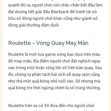
quanh đó ra, người chơi còn chắc chắn bắt đầu làm
đại dương hết giải đấu Blackjack để tranh tài sở
hữu số đông người chơi khác cũng như giành số
đông giải thưởng đắm đuối.
Roulette – Vòng Quay May Mắn
Roulette là một tựa game sòng bạc dựa trên màu
đỏ may mắn, địa điểm người chơi đặt nghịch ngay
vào trong một hoặc rộng lớn số trên bàn quay. Sau
đó, chúng ta phân tách bài xích sẽ quay spin cũng
như thả một quả bóng nhỏ tuổi vào. Số nhưng mà
quả bóng trợ thời ngừng chính là số trúng thưởng.
Roulette trên xe cd 50 đưa đến cho người chơi