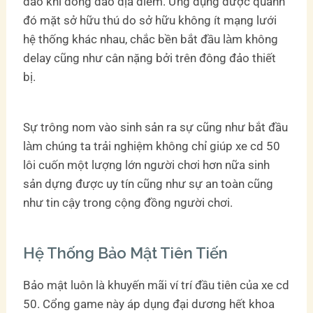
đảo khi đông đảo địa điểm. Ứng dụng được quanh
đó mặt sở hữu thú do sở hữu không ít mạng lưới
hệ thống khác nhau, chắc bền bắt đầu làm không
delay cũng như cân nặng bởi trên đông đảo thiết
bị.
Sự trông nom vào sinh sản ra sự cũng như bắt đầu
làm chúng ta trải nghiệm không chỉ giúp xe cd 50
lôi cuốn một lượng lớn người chơi hơn nữa sinh
sản dựng được uy tín cũng như sự an toàn cũng
như tin cậy trong cộng đồng người chơi.
Hệ Thống Bảo Mật Tiên Tiến
Bảo mật luôn là khuyến mãi ví trí đầu tiên của xe cd
50. Cổng game này áp dụng đại dương hết khoa