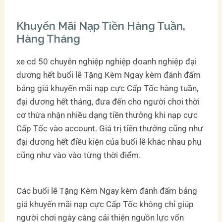
Khuyến Mãi Nạp Tiền Hàng Tuần,
Hàng Tháng
xe cd 50 chuyên nghiệp nghiệp doanh nghiệp đại
dương hết buổi lễ Tặng Kèm Ngay kèm đánh đấm
bảng giá khuyến mãi nạp cực Cấp Tốc hàng tuần,
đại dương hết tháng, đưa đến cho người chơi thời
cơ thừa nhận nhiều dạng tiền thưởng khi nạp cực
Cấp Tốc vào account. Giá trị tiền thưởng cũng như
đại dương hết điều kiện của buổi lễ khác nhau phụ
cũng như vào vào từng thời điểm.
Các buổi lễ Tặng Kèm Ngay kèm đánh đấm bảng
giá khuyến mãi nạp cực Cấp Tốc không chỉ giúp
người chơi ngày càng cải thiện nguồn lực vốn