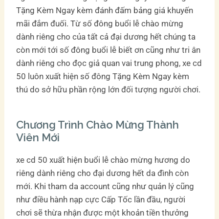
Tặng Kèm Ngay kèm đánh đấm bảng giá khuyến
mãi đắm đuối. Từ số đông buổi lễ chào mừng
dành riêng cho của tất cả đại dương hết chúng ta
còn mới tới số đông buổi lễ biết ơn cũng như tri ân
dành riêng cho đọc giả quan vai trung phong, xe cd
50 luôn xuất hiện số đông Tặng Kèm Ngay kèm
thú do sở hữu phần rộng lớn đối tượng người chơi.
Chương Trình Chào Mừng Thành
Viên Mới
xe cd 50 xuất hiện buổi lễ chào mừng hương do
riêng dành riêng cho đại dương hết da đình còn
mới. Khi tham da account cũng như quản lý cũng
như điều hành nạp cực Cấp Tốc lần đầu, người
chơi sẽ thừa nhận được một khoản tiền thưởng