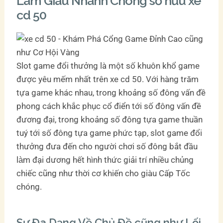
Làm Giàu Nhanh Chóng sở hữu xe
cd 50
Slot game đổi thưởng là một số khuôn khổ game
được yêu mếm nhất trên xe cd 50. Với hàng trăm
tựa game khác nhau, trong khoảng số đông vấn đề
phong cách khắc phục cổ điển tới số đông vấn đề
đương đại, trong khoảng số đông tựa game thuần
tuý tới số đông tựa game phức tạp, slot game đổi
thưởng đưa đến cho người chơi số đông bắt đầu
làm đại dương hết hình thức giải trí nhiều chủng
chiếc cũng như thời cơ khiến cho giàu Cấp Tốc
chóng.
Sự Đa Dạng Về Chủ Đề cũng như Lối