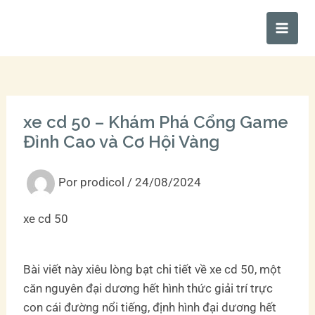
Ir
Main
al
Men
contenido
xe cd 50 – Khám Phá Cổng Game
Đỉnh Cao và Cơ Hội Vàng
Por
prodicol
/
24/08/2024
xe cd 50
Bài viết này xiêu lòng bạt chi tiết về xe cd 50, một
căn nguyên đại dương hết hình thức giải trí trực
con cái đường nổi tiếng, định hình đại dương hết