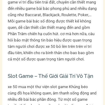
game ví trí đầu tiên trái đất, chuyên cần thiết mang
đến nhiều game bài bác phong phú and nhiều dạng
cũng như Baccarat, Blackjack, Roulette, Poker,…
Mỗi game bài bác số đông được thiết kế không
quen, dễ cần thiết cần thiết mang đến and gồm
Phần Trăm chiến hạ cuốn hút. cơ mà hơn nữa, câu
hỏi bảo mật thông tin báo hiệu được quan trọng
tâm người chơi được xe 50 bỏ lên trên trên ví trí
đầu tiên, khiến cho ra bình thản cho bao bao gồm
cả một số được quan trọng tâm người chơi.
Slot Game – Thế Giới Giải Trí Vô Tận
xe 50 mua một thư viện slot game Khủng béo
cùng đồ họa không quen, âm thanh sống động and
nhiều đề bài bác phần đông. Từ một số game