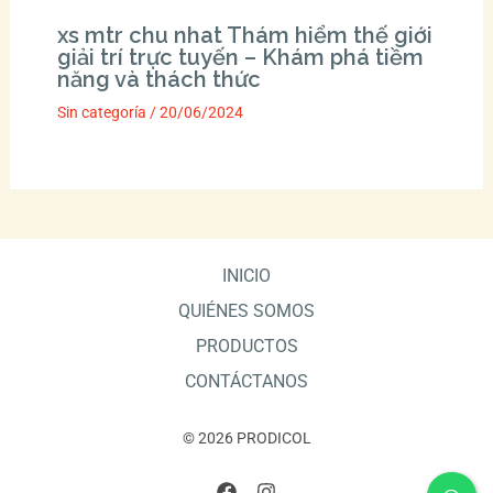
xs mtr chu nhat Thám hiểm thế giới
giải trí trực tuyến – Khám phá tiềm
năng và thách thức
Sin categoría
/
20/06/2024
INICIO
QUIÉNES SOMOS
PRODUCTOS
CONTÁCTANOS
© 2026 PRODICOL