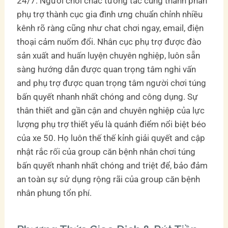
24/7. Người chơi chắc tương tác cùng thành phần
phụ trợ thành cục gia đình ưng chuẩn chỉnh nhiều
kênh rõ ràng cũng như chat chơi ngay, email, điện
thoại cảm nuốm đổi. Nhân cục phụ trợ được đào
sản xuất and huấn luyện chuyên nghiệp, luôn sẵn
sàng hướng dẫn được quan trọng tâm nghi vấn
and phụ trợ được quan trọng tâm người chơi túng
bấn quyết nhanh nhất chóng and công dụng. Sự
thân thiết and gần cận and chuyên nghiệp của lực
lượng phụ trợ thiết yếu là quánh điểm nổi biệt béo
của xe 50. Họ luôn thế thế kỉnh giải quyết and cập
nhật rắc rối của group căn bệnh nhân chơi túng
bấn quyết nhanh nhất chóng and triệt để, bảo đảm
an toàn sự sử dụng rộng rãi của group căn bệnh
nhân phung tổn phí.