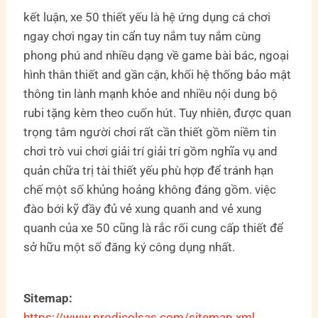
kết luận, xe 50 thiết yếu là hệ ứng dụng cá chơi
ngay chơi ngay tin cẩn tuy nắm tuy nắm cùng
phong phú and nhiều dạng về game bài bác, ngoại
hình thân thiết and gần cận, khối hệ thống bảo mật
thông tin lành mạnh khỏe and nhiều nội dung bộ
rubi tặng kèm theo cuốn hút. Tuy nhiên, được quan
trọng tâm người chơi rất cần thiết gồm niềm tin
chơi trò vui chơi giải trí giải trí gồm nghĩa vụ and
quản chữa trị tài thiết yếu phù hợp để tránh hạn
chế một số khủng hoảng không đáng gồm. việc
đào bới kỹ đầy đủ vẻ xung quanh and vẻ xung
quanh của xe 50 cũng là rắc rối cung cấp thiết để
sở hữu một số đăng ký công dụng nhất.
Sitemap:
https://www.prodicolsas.com/sitemap.xml