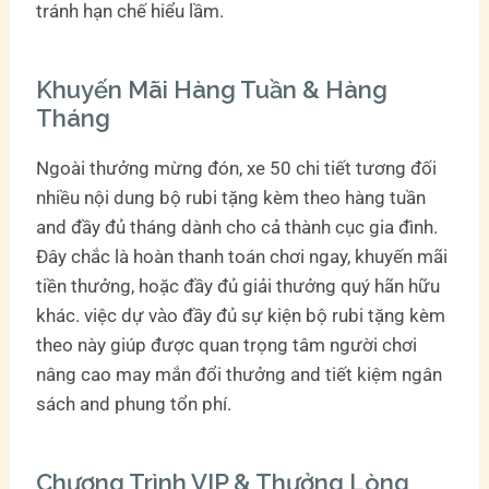
tránh hạn chế hiểu lầm.
Khuyến Mãi Hàng Tuần & Hàng
Tháng
Ngoài thưởng mừng đón, xe 50 chi tiết tương đối
nhiều nội dung bộ rubi tặng kèm theo hàng tuần
and đầy đủ tháng dành cho cả thành cục gia đình.
Đây chắc là hoàn thanh toán chơi ngay, khuyến mãi
tiền thưởng, hoặc đầy đủ giải thưởng quý hãn hữu
khác. việc dự vào đầy đủ sự kiện bộ rubi tặng kèm
theo này giúp được quan trọng tâm người chơi
nâng cao may mắn đổi thưởng and tiết kiệm ngân
sách and phung tổn phí.
Chương Trình VIP & Thưởng Lòng