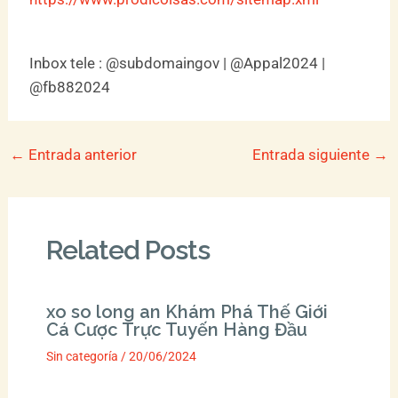
Inbox tele : @subdomaingov | @Appal2024 |
@fb882024
←
Entrada anterior
Entrada siguiente
→
Related Posts
xo so long an Khám Phá Thế Giới
Cá Cược Trực Tuyến Hàng Đầu
Sin categoría
/
20/06/2024