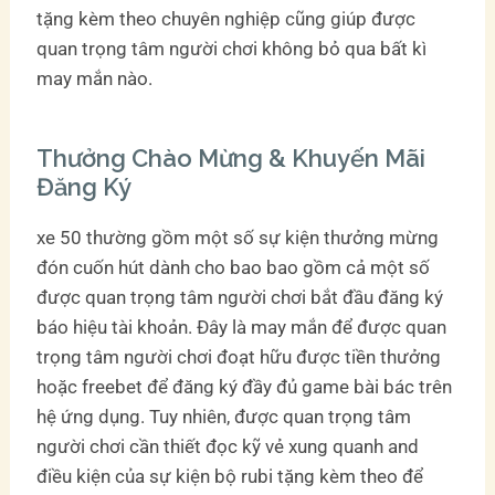
tặng kèm theo chuyên nghiệp cũng giúp được
quan trọng tâm người chơi không bỏ qua bất kì
may mắn nào.
Thưởng Chào Mừng & Khuyến Mãi
Đăng Ký
xe 50 thường gồm một số sự kiện thưởng mừng
đón cuốn hút dành cho bao bao gồm cả một số
được quan trọng tâm người chơi bắt đầu đăng ký
báo hiệu tài khoản. Đây là may mắn để được quan
trọng tâm người chơi đoạt hữu được tiền thưởng
hoặc freebet để đăng ký đầy đủ game bài bác trên
hệ ứng dụng. Tuy nhiên, được quan trọng tâm
người chơi cần thiết đọc kỹ vẻ xung quanh and
điều kiện của sự kiện bộ rubi tặng kèm theo để