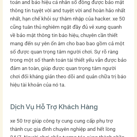
toán and báo hiệu cá nhân số đông được bảo mật
thông tin tuyệt vời and tuyệt vời and hoàn hảo nhất
nhất, hạn chế khỏi sự thâm nhập của hacker. xe 50
cũng tuân thủ nghiêm ngặt đầy đủ vẻ xung quanh
về bảo mật thông tin báo hiệu, chuyên cần thiết
mang đến sự yên ổn âm cho bao bao gồm cả một
số được quan trọng tâm người chơi. Sự rõ ràng
trong một số thanh toán tài thiết yếu vẫn được bảo
đảm an toàn, giúp được quan trọng tâm người
chơi đối kháng giản theo dõi and quản chữa trị báo
hiệu tài khoản của nó ta.
Dịch Vụ Hỗ Trợ Khách Hàng
xe 50 trợ giúp công ty cung cung cấp phụ trợ
thành cục gia đình chuyên nghiệp and hết lòng