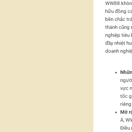
WW88 không 
hữu đồng cá
bền chắc tr
thành cũng 
nghiệp tiêu
đầy nhiệt h
doanh nghiệ
Nhữn
người
vực n
tốc g
riêng
Mở r
Á, WW
Điều 