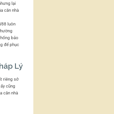
hưng lại
a căn nhà
W88 luôn
 thường
 thống bảo
ng để phục
háp Lý
t riêng sở
 ấy cũng
ủa căn nhà