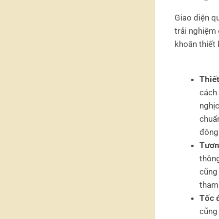
Giao diện qu
trải nghiệm
khoăn thiết
Thiết
cách 
nghịc
chuẩn
đông 
Tươn
thông
cũng 
tham 
Tốc 
cũng 