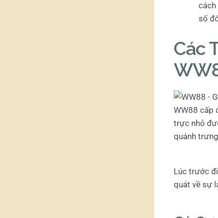
cách
số đ
Các T
WW8
WW88 cấp đế
trực nhỏ đư
quánh trưng
Lúc trước đ
quát về sự 