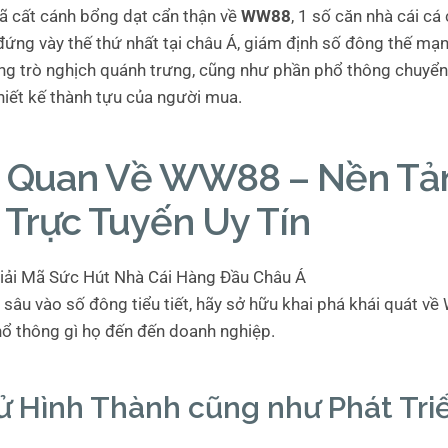
đã cất cánh bổng dạt cẩn thận về
WW88
, 1 số căn nhà cái cá
ứng vày thế thứ nhất tại châu Á, giám định số đông thế mạ
ng trò nghịch quánh trưng, cũng như phần phổ thông chuyển 
hiết kế thành tựu của người mua.
 Quan Về WW88 – Nền Tả
 Trực Tuyến Uy Tín
i sâu vào số đông tiểu tiết, hãy sở hữu khai phá khái quát 
ổ thông gì họ đến đến doanh nghiệp.
ử Hình Thành cũng như Phát Tri