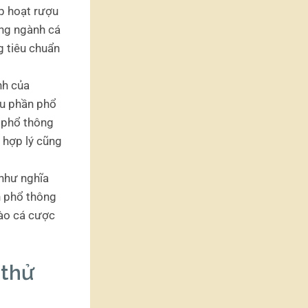
 hoạt rượu
ong ngành cá
g tiêu chuẩn
nh của
ữu phần phổ
n phổ thông
 hợp lý cũng
như nghĩa
n phổ thông
vào cá cược
 thử