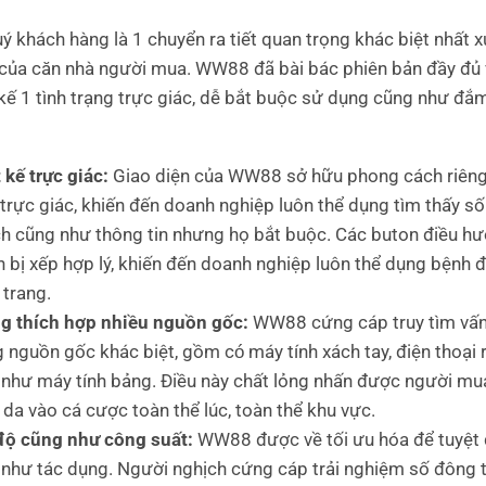
ý khách hàng là 1 chuyển ra tiết quan trọng khác biệt nhất x
 của căn nhà người mua. WW88 đã bài bác phiên bản đầy đủ
 kế 1 tình trạng trực giác, dễ bắt buộc sử dụng cũng như đắm
 kế trực giác:
Giao diện của WW88 sở hữu phong cách riêng 
trực giác, khiến đến doanh nghiệp luôn thể dụng tìm thấy số
h cũng như thông tin nhưng họ bắt buộc. Các buton điều h
 bị xếp hợp lý, khiến đến doanh nghiệp luôn thể dụng bệnh 
trang.
g thích hợp nhiều nguồn gốc:
WW88 cứng cáp truy tìm vấn
 nguồn gốc khác biệt, gồm có máy tính xách tay, điện thoại 
như máy tính bảng. Điều này chất lỏng nhấn được người mu
da vào cá cược toàn thể lúc, toàn thể khu vực.
độ cũng như công suất:
WW88 được về tối ưu hóa để tuyệt 
như tác dụng. Người nghịch cứng cáp trải nghiệm số đông t