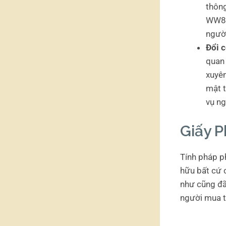
thông
WW88
ngườ
Đổi c
quan 
xuyên
mật 
vụ ng
Giấy 
Tính pháp ph
hữu bất cứ 
như cũng đã
người mua t