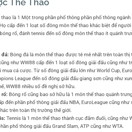
ợc Thể Thao
 thao là 1 Một trong phần phổ thông phần phổ thông ngành
ọ cấp đến 1 loạt số đông môn thể thao khác biệt để người
 bóng rổ, đánh tennis đến số đông môn thể thao ít quánh trư
 đá:
Bóng đá là môn thể thao được tê mê nhất trên toàn thị 
 cũng như WW88 cấp đến 1 loạt số đông giải đấu cũng như t
 mua cá cược. Từ số đông giải đấu lớn như World Cup, Euro
pions League đến số đông giải đấu giang sơn cũng như xu
hế, WW88 nhiều số đề nghị sở hữu.
 rổ:
Bóng rổ cũng bao sở hữu là 1 môn thể thao quánh trưn
ấp đến phần phổ thông giải đấu NBA, EuroLeague cũng như 
hác trên toàn thị trường thế giới.
is:
Tennis là 1 môn thể thao thành cục đắm đuối, cũng như
phần phổ thông giải đấu Grand Slam, ATP cũng như WTA.