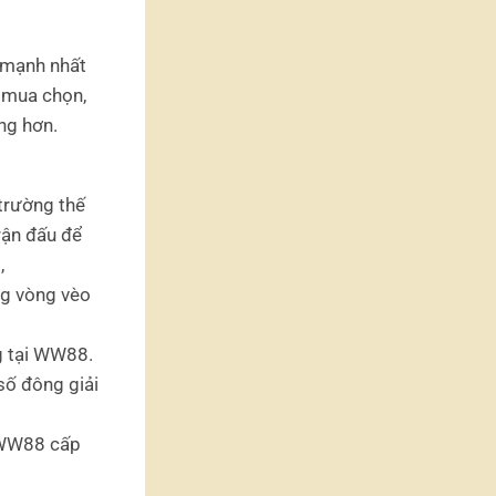
 mạnh nhất
 mua chọn,
ng hơn.
trường thế
rận đấu để
,
ng vòng vèo
g tại WW88.
số đông giải
 WW88 cấp