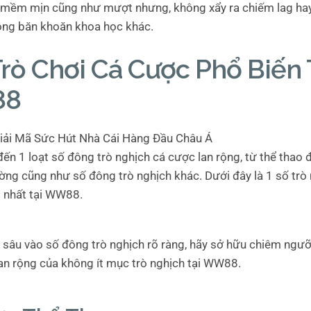
 mềm mịn cũng như mượt nhưng, không xẩy ra chiếm lag ha
ông băn khoăn khoa học khác.
rò Chơi Cá Cược Phổ Biến 
8
n 1 loạt số đông trò nghịch cá cược lan rộng, từ thể thao 
ờng cũng như số đông trò nghịch khác. Dưới đây là 1 số trò
 nhất tại WW88.
i sâu vào số đông trò nghịch rõ ràng, hãy sở hữu chiêm ngưỡ
lan rộng của không ít mục trò nghịch tại WW88.