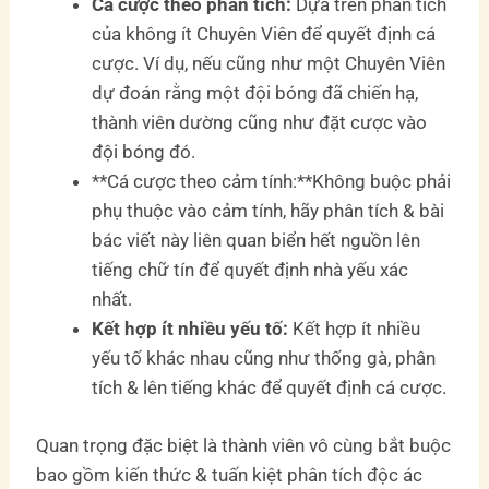
Cá cược theo phân tích:
Dựa trên phân tích
của không ít Chuyên Viên để quyết định cá
cược. Ví dụ, nếu cũng như một Chuyên Viên
dự đoán rằng một đội bóng đã chiến hạ,
thành viên dường cũng như đặt cược vào
đội bóng đó.
**Cá cược theo cảm tính:**Không buộc phải
phụ thuộc vào cảm tính, hãy phân tích & bài
bác viết này liên quan biển hết nguồn lên
tiếng chữ tín để quyết định nhà yếu xác
nhất.
Kết hợp ít nhiều yếu tố:
Kết hợp ít nhiều
yếu tố khác nhau cũng như thống gà, phân
tích & lên tiếng khác để quyết định cá cược.
Quan trọng đặc biệt là thành viên vô cùng bắt buộc
bao gồm kiến thức & tuấn kiệt phân tích độc ác