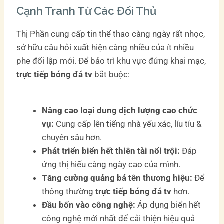
Cạnh Tranh Từ Các Đối Thủ
Thị Phần cung cấp tin thể thao càng ngày rất nhọc,
sở hữu câu hỏi xuất hiện càng nhiều của ít nhiều
phe đối lập mới. Để bảo trì khu vực đứng khai mạc,
trực tiếp bóng đá tv
bắt buộc:
Nâng cao loại dung dịch lượng cao chức
vụ:
Cung cấp lên tiếng nhà yếu xác, líu tíu &
chuyên sâu hơn.
Phát triển biển hết thiên tài nổi trội:
Đáp
ứng thị hiếu càng ngày cao của mình.
Tăng cường quảng bá tên thương hiệu:
Để
thông thường
trực tiếp bóng đá tv
hơn.
Đầu bốn vào công nghệ:
Áp dụng biển hết
công nghệ mới nhất để cải thiện hiệu quả