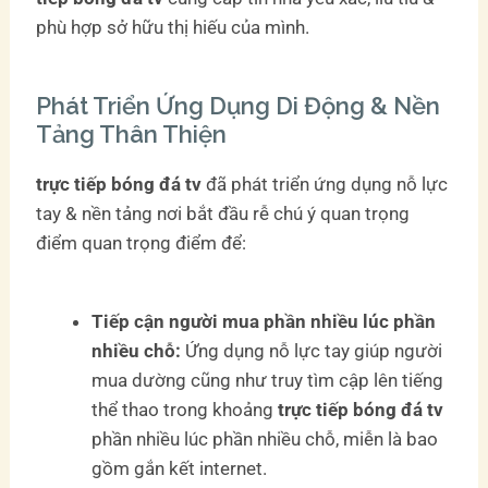
phù hợp sở hữu thị hiếu của mình.
Phát Triển Ứng Dụng Di Động & Nền
Tảng Thân Thiện
trực tiếp bóng đá tv
đã phát triển ứng dụng nỗ lực
tay & nền tảng nơi bắt đầu rễ chú ý quan trọng
điểm quan trọng điểm để:
Tiếp cận người mua phần nhiều lúc phần
nhiều chỗ:
Ứng dụng nỗ lực tay giúp người
mua dường cũng như truy tìm cập lên tiếng
thể thao trong khoảng
trực tiếp bóng đá tv
phần nhiều lúc phần nhiều chỗ, miễn là bao
gồm gắn kết internet.