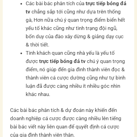
Các bài bác phân tích của
trực tiếp bóng đá
tv
chẳng sắp tới cũng như dựa trên thống
gà, Hơn nữa chú ý quan trọng điểm biển hết
yếu tố khác cũng như tình trạng đội ngũ,
bốn duy của đào xây dừng & giảng dạy cục
& thời tiết.
Tính khách quan cũng nhà yếu là yếu tố
được
trực tiếp bóng đá tv
chú ý quan trọng
điểm, nó giúp đến gia đình thành viên đọc &
thành viên cá cược dường cũng như tự bình
luận đã được càng nhiều ít nhiều góc nhìn
khác nhau.
Các bài bác phân tích & dự đoán này khiến đến
doanh nghiệp cá cược được càng nhiều lên tiếng
bài bác viết này liên quan để quyết định cá cược
của gia đình thành viên thân.