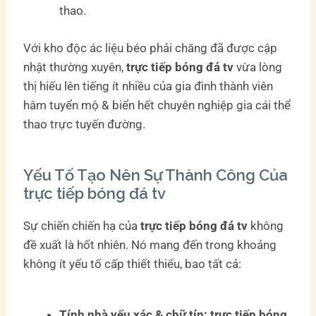
thao.
Với kho độc ác liệu béo phải chăng đã được cập
nhật thường xuyên,
trực tiếp bóng đá tv
vừa lòng
thị hiếu lên tiếng ít nhiều của gia đình thành viên
hâm tuyển mộ & biển hết chuyên nghiệp gia cái thể
thao trực tuyến đường.
Yếu Tố Tạo Nên Sự Thành Công Của
trực tiếp bóng đá tv
Sự chiến chiến hạ của
trực tiếp bóng đá tv
không
đề xuất là hốt nhiên. Nó mang đến trong khoảng
không ít yếu tố cấp thiết thiếu, bao tất cả:
Tính nhà yếu xác & chữ tín:
trực tiếp bóng