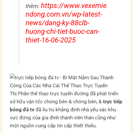
https://www.vexemie
thêm:
ndong.com.vn/wp-latest-
news/dang-ky-88clb-
huong-chi-tiet-buoc-can-
thiet-16-06-2025
Thị Phần thể thao trực tuyến đường đã phát triển
sở hữu vận tốc chóng bên & chóng bên, &
trực tiếp
bóng đá tv
đã líu tíu khẳng định nhà yếu xác khu
vực đứng của gia đình thành viên thân cũng như
một nguồn cung cấp tin cấp thiết thiếu.