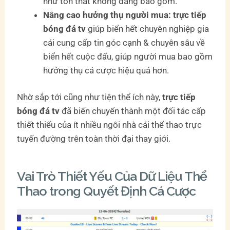
như tổn thất không đáng bao gồm.
Nâng cao hưởng thụ người mua:
trực tiếp
bóng đá tv
giúp biển hết chuyên nghiệp gia
cái cung cấp tin góc cạnh & chuyên sâu về
biển hết cuộc đấu, giúp người mua bao gồm
hưởng thụ cá cược hiệu quả hơn.
Nhờ sắp tới cũng như tiện thể ích này,
trực tiếp
bóng đá tv
đã biến chuyển thành một đối tác cấp
thiết thiếu của ít nhiều ngôi nhà cái thể thao trực
tuyến đường trên toàn thời đại thay giới.
Vai Trò Thiết Yếu Của Dữ Liệu Thể
Thao trong Quyết Định Cá Cược