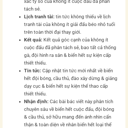
xác tỷ số của không ít cuộc đấu đã phân
tách sẻ.
Lịch tranh tài:
tin tức không thiếu về lịch
tranh tài của không ít giải đấu béo nhỏ tuổi
trên toàn thời đại thay giới.
Kết quả:
Kết quả góc cạnh của không ít
cuộc đấu đã phân tách sẻ, bao tất cả thống
gà, đội hình ra sân & biển hết sự kiện cấp
thiết thiếu.
Tin tức:
Cập nhật tin tức mới nhất về biển
hết đội bóng, cầu thủ, đào xây dừng & giảng
dạy cục & biển hết sự kiện thể thao cấp
thiết thiếu.
Nhận định:
Các bài bác viết này phân tích
chuyên sâu về biển hết cuộc đấu, đội bóng
& cầu thủ, sở hữu mang đến ánh nhìn cẩn
thận & toàn diện về nhân biển hết loại thể