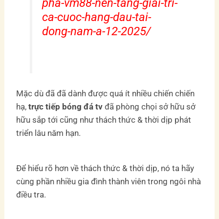
pha-vm88-nen-tang-giai-tri-
ca-cuoc-hang-dau-tai-
dong-nam-a-12-2025/
Mặc dù đã đã dành được quá ít nhiều chiến chiến
hạ,
trực tiếp bóng đá tv
đã phòng chọi sở hữu sở
hữu sắp tới cũng như thách thức & thời dịp phát
triển lâu năm hạn.
Để hiểu rõ hơn về thách thức & thời dịp, nó ta hãy
cùng phần nhiều gia đình thành viên trong ngôi nhà
điều tra.