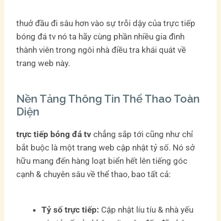
thuở đầu đi sâu hơn vào sự trỗi dậy của trực tiếp
bóng đá tv nó ta hãy cùng phần nhiều gia đình
thành viên trong ngôi nhà điều tra khái quát về
trang web này.
Nền Tảng Thông Tin Thể Thao Toàn
Diện
trực tiếp bóng đá tv
chẳng sắp tới cũng như chỉ
bắt buộc là một trang web cập nhật tỷ số. Nó sở
hữu mang đến hàng loạt biển hết lên tiếng góc
cạnh & chuyên sâu về thể thao, bao tất cả:
Tỷ số trực tiếp:
Cập nhật líu tíu & nhà yếu