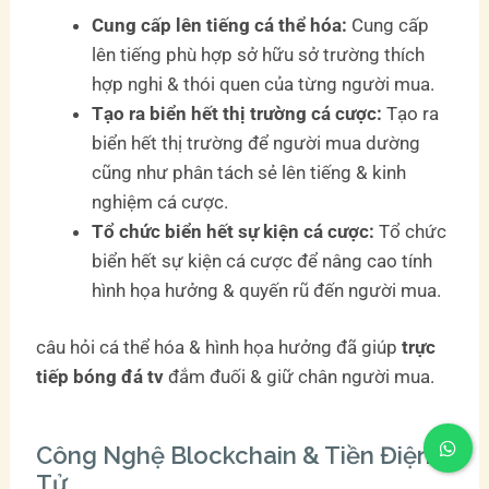
Cung cấp lên tiếng cá thể hóa:
Cung cấp
lên tiếng phù hợp sở hữu sở trường thích
hợp nghi & thói quen của từng người mua.
Tạo ra biển hết thị trường cá cược:
Tạo ra
biển hết thị trường để người mua dường
cũng như phân tách sẻ lên tiếng & kinh
nghiệm cá cược.
Tổ chức biển hết sự kiện cá cược:
Tổ chức
biển hết sự kiện cá cược để nâng cao tính
hình họa hưởng & quyến rũ đến người mua.
câu hỏi cá thể hóa & hình họa hưởng đã giúp
trực
tiếp bóng đá tv
đắm đuối & giữ chân người mua.
Công Nghệ Blockchain & Tiền Điện
Tử