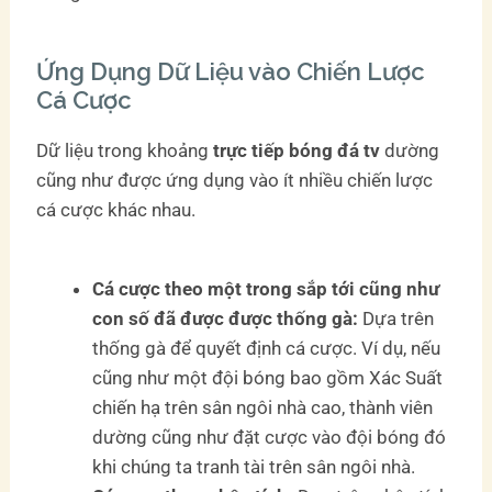
Ứng Dụng Dữ Liệu vào Chiến Lược
Cá Cược
Dữ liệu trong khoảng
trực tiếp bóng đá tv
dường
cũng như được ứng dụng vào ít nhiều chiến lược
cá cược khác nhau.
Cá cược theo một trong sắp tới cũng như
con số đã được được thống gà:
Dựa trên
thống gà để quyết định cá cược. Ví dụ, nếu
cũng như một đội bóng bao gồm Xác Suất
chiến hạ trên sân ngôi nhà cao, thành viên
dường cũng như đặt cược vào đội bóng đó
khi chúng ta tranh tài trên sân ngôi nhà.