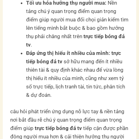
Tối ưu hóa hưởng thụ người mua:
Nền
tảng chú ý quan trọng điểm quan trọng
điểm giúp người mua đối chọi giản kiếm tìm
lên tiếng mình bắt buộc & bao gồm hưởng
thụ phải chăng nhất trên
trực tiếp bóng đá
tv
.
Đáp ứng thị hiếu ít nhiều của mình:
trực
tiếp bóng đá tv
sở hữu mang đến ít nhiều
thiên tài & quy định khác nhau để vừa lòng
thị hiếu ít nhiều của mình, cũng như xem tỷ
số trực tiếp, lịch tranh tài, tin tức, phân tích
& dự đoán.
câu hỏi phát triển ứng dụng nỗ lực tay & nền tảng
nơi bắt đầu rễ chú ý quan trọng điểm quan trọng
điểm giúp
trực tiếp bóng đá tv
tiếp cận được phần
đông người mua hơn & cải thiện hưởng thụ người