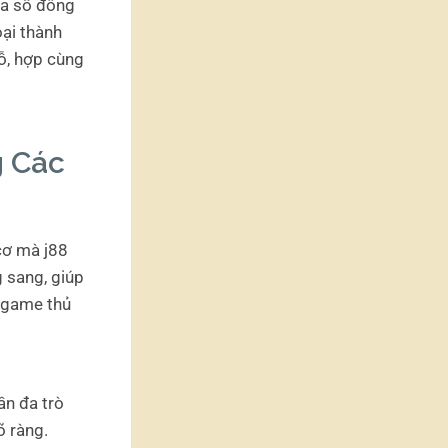
đa số đông
ại thành
hỗ, hợp cùng
g Các
cơ mà j88
 sang, giúp
a game thủ
ần đa trò
õ ràng.