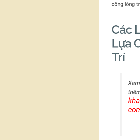
công lòng t
Các L
Lựa 
Trí
Xe
thê
kha
com