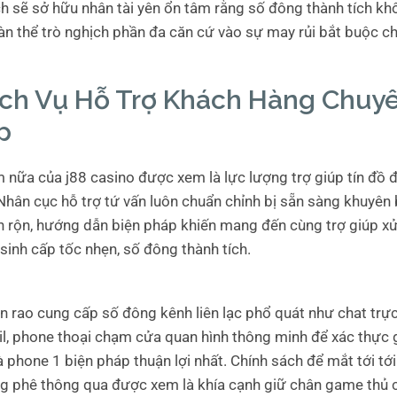
h sẽ sở hữu nhân tài yên ổn tâm rằng số đông thành tích k
oàn thể trò nghịch phần đa căn cứ vào sự may rủi bắt buộc c
ịch Vụ Hỗ Trợ Khách Hàng Chuy
p
 nữa của j88 casino được xem là lực lượng trợ giúp tín đồ đ
Nhân cục hỗ trợ tứ vấn luôn chuẩn chỉnh bị sẵn sàng khuyên
n rộn, hướng dẫn biện pháp khiến mang đến cùng trợ giúp xử
sinh cấp tốc nhẹn, số đông thành tích.
n rao cung cấp số đông kênh liên lạc phổ quát như chat trự
l, phone thoại chạm cửa quan hình thông minh để xác thực
 phone 1 biện pháp thuận lợi nhất. Chính sách để mắt tới tới
ng phê thông qua được xem là khía cạnh giữ chân game thủ c