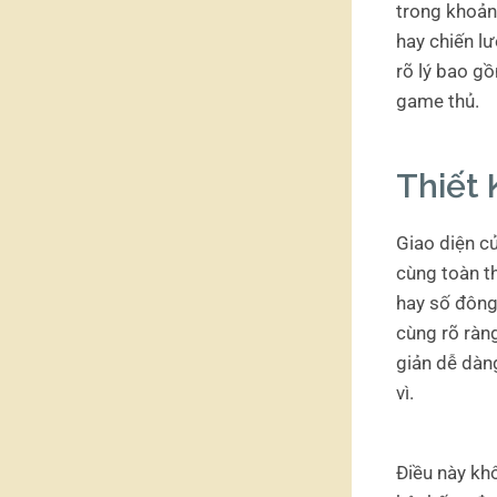
trong khoảng
hay chiến lư
rõ lý bao g
game thủ.
Thiết 
Giao diện củ
cùng toàn t
hay số đông
cùng rõ ràng
giản dễ dàn
vì.
Điều này kh