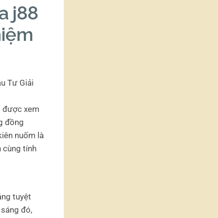
a j88
hiệm
ết được xem
ng đồng
kiên nuốm là
 cùng tính
áng tuyệt
 sáng đó,