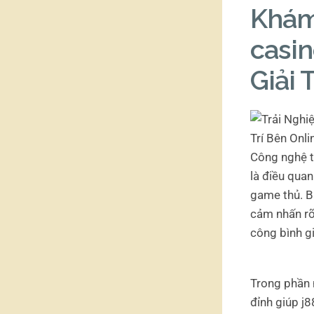
Khám
casi
Giải 
Công nghệ t
là điều qua
game thủ. B
cảm nhấn rõ
công bình g
Trong phần 
đỉnh giúp j8