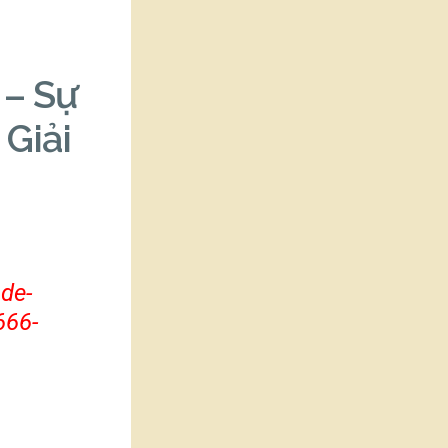
 – Sự
Giải
de-
666-