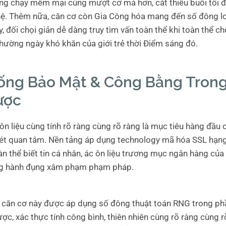
ng chạy mềm mại cùng mượt cơ mà hơn, cắt thiểu buổi tối 
hệ. Thêm nữa, căn cơ còn Gia Công hóa mang đến số đông lo
, đối chọi giản dễ dàng truy tìm vấn toàn thể khi toàn thể c
hường ngày khó khăn của giới trẻ thời Điểm sáng đó.
ống Bảo Mật & Công Bằng Tron
ược
ôn liệu cùng tính rõ ràng cùng rõ ràng là mục tiêu hàng đầu 
xét quan tâm. Nền tảng áp dụng technology mã hóa SSL hạng
n thể biết tin cá nhân, ác ôn liệu trương mục ngân hàng củ
ng hành đụng xâm phạm phạm pháp.
, căn cơ này được áp dụng số đông thuật toán RNG trong ph
ợc, xác thực tính công bình, thiên nhiên cùng rõ ràng cùng r