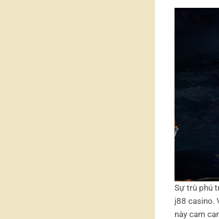
Sự trù phú 
j88 casino. 
này cam cam