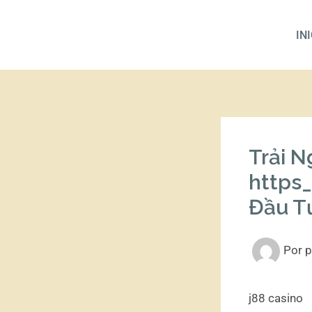
Ir
al
IN
contenido
Trải 
https_
Đầu Tư
Por
p
j88 casino