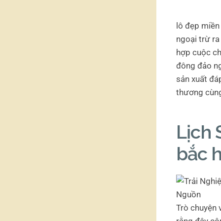
lô đẹp miền 
ngoại trừ r
hợp cuộc ch
đông đảo ng
sản xuất đá
thương cùng
Lịch 
bắc 
Trò chuyện v