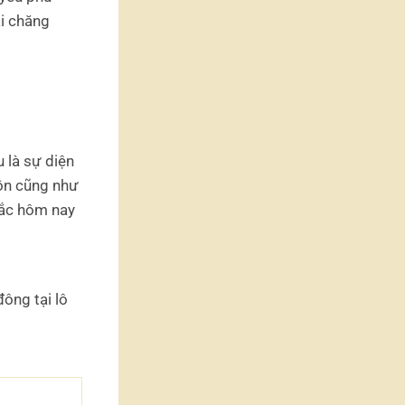
ải chăng
 là sự diện
uồn cũng như
bắc hôm nay
ông tại lô