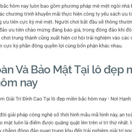
 bắc hôm nay luôn bao gồm phương pháp mê mệt ngôi nhà 
ác chương trình khuyễn mãi thực hiện công ty yếu sách ưu t
g ưu tiên cực kỳ mê mệt. Người chơi bắt đầu sẽ thông thườ
ảo ưu tiên chào mừng đáng báo giá, trong đông đảo khi đô
 chơi trung thành cũng xuất hiện cơ hội trải nghiệm vào các 
 cực kỳ phần đông quyền lợi cùng bổn phận khác nhau.
àn Và Bảo Mật Tại lô đẹp 
hôm nay
đời giải pháp công nghệ số thời hình mẫu mã hình này, an to
 mật luôn là điểm được quăng quật lên trên ví trí thứ nhất. 
 chẳng đông đảo quan trung khu đến trải nghiệm giải trí ngo