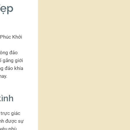
đẹp
đông đảo
ố gắng giới
ng đảo khía
nay.
tình
trực giác
ành được sự
 yêu phù