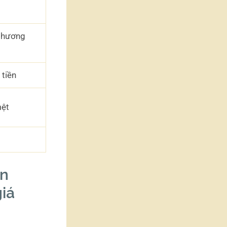
 phương
 tiền
mệt
ện
iá