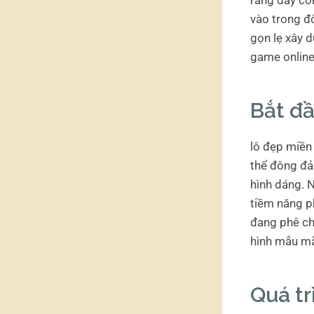
rằng đây côn
vào trong đ
gọn lẹ xây 
game online
Bắt đầ
lô đẹp miề
thể đông đả
hình dáng. 
tiềm năng p
đang phê ch
hình mẫu mã
Quá tr