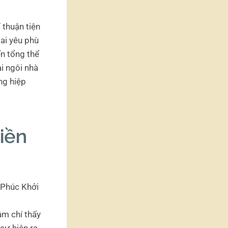
 thuận tiện
 ai yêu phù
ến tổng thể
i ngôi nhà
ng hiệp
iền
ậm chí thấy