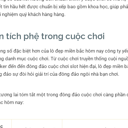
ết tin hầu hết được chuẩn bị xếp bao gồm khoa học, giúp ph
ải nghiệm quý khách hàng hàng.
n tích phệ trong cuộc chơi
ng số đặc biệt hơn của lô đẹp miền bắc hôm nay công ty yếu
ong danh mục cuộc chơi. Từ cuộc chơi truyền thống cuội ng
oker đến đến đông đảo cuộc chơi slot hiện đại, lô đẹp miền 
 đảo sự đòi hỏi giải trí của đông đảo ngôi nhà bạn chơi.
tương lai tóm tắt một trong đông đảo cuộc chơi càng phần đ
ắc hôm nay:
ộc