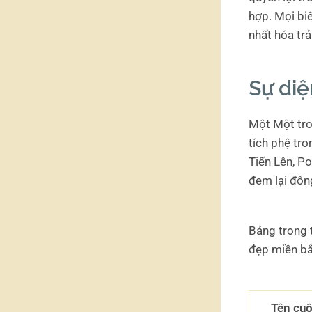
hợp. Mọi bi
nhất hóa tr
Sự diệ
Một Một tro
tích phệ tr
Tiến Lên, P
đem lại đông
Bảng trong 
đẹp miền b
Tên cu