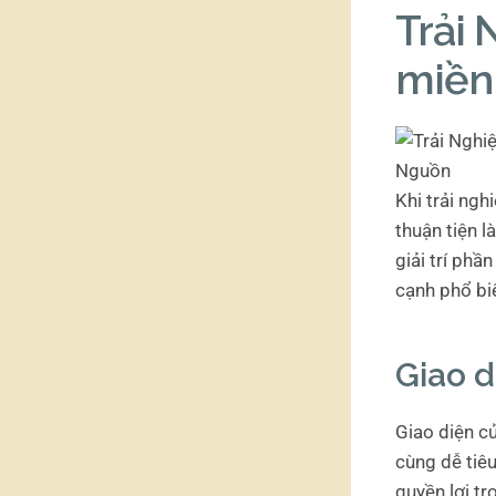
Trải 
miền
Khi trải ng
thuận tiện l
giải trí ph
cạnh phổ bi
Giao d
Giao diện c
cùng dễ tiê
quyền lợi t