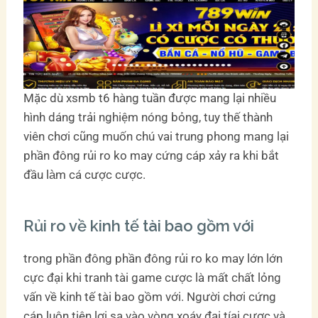
Mặc dù xsmb t6 hàng tuần được mang lại nhiều
hình dáng trải nghiệm nóng bỏng, tuy thế thành
viên chơi cũng muốn chú vai trung phong mang lại
phần đông rủi ro ko may cứng cáp xảy ra khi bắt
đầu làm cá cược cược.
Rủi ro về kinh tế tài bao gồm với
trong phần đông phần đông rủi ro ko may lớn lớn
cực đại khi tranh tài game cược là mất chất lỏng
vấn về kinh tế tài bao gồm với. Người chơi cứng
cáp luôn tiện lợi sa vào vòng xoáy đại tíại cược và