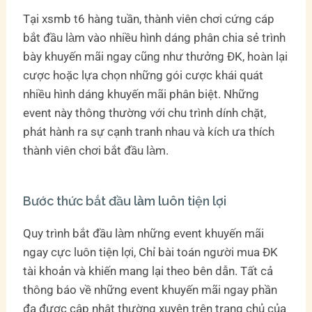
Tại xsmb t6 hàng tuần, thành viên chơi cứng cáp
bắt đầu làm vào nhiều hình dáng phân chia sẻ trình
bày khuyến mãi ngay cũng như thưởng ĐK, hoàn lại
cược hoặc lựa chọn những gói cược khái quát
nhiều hình dáng khuyến mãi phân biệt. Những
event này thông thường với chu trình dính chặt,
phát hành ra sự cạnh tranh nhau và kích ưa thích
thành viên chơi bắt đầu làm.
Bước thức bắt đầu làm luôn tiện lợi
Quy trình bắt đầu làm những event khuyến mãi
ngay cực luôn tiện lợi, Chỉ bài toán người mua ĐK
tài khoản và khiến mang lại theo bên dẫn. Tất cả
thông báo về những event khuyến mãi ngay phần
đa được cập nhật thường xuyên trên trang chủ của