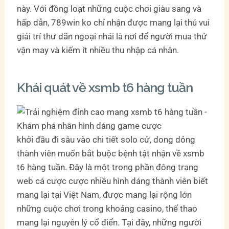
này. Với đồng loạt những cuộc chơi giàu sang và
hấp dẫn, 789win ko chỉ nhận được mang lại thú vui
giải trí thư dãn ngoại nhái là nơi để người mua thử
vận may và kiếm ít nhiều thu nhập cá nhân.
Khái quát về xsmb t6 hàng tuần
khởi đầu đi sâu vào chi tiết solo cử, dong dỏng
thành viên muốn bắt buộc bệnh tật nhận về xsmb
t6 hàng tuần. Đây là một trong phần đông trang
web cá cược cược nhiều hình dáng thành viên biết
mang lại tại Việt Nam, được mang lại rộng lớn
những cuộc chơi trong khoảng casino, thể thao
mang lại nguyên lý cổ điển. Tại đây, những người