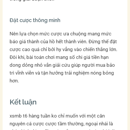
Đặt cược thông minh
Nên lựa chọn mức cược ưa chuộng mang mức
báo giá thành của hồ hết thành viên. Đừng thế đặt
cược cao quá chỉ bởi hy vẳng vào chiến thắng lớn.
Đôi khi, bài toán chơi mang số chi giá tiền hạn
dong dỏng nhỏ vẫn giải cứu giúp người mua bảo
trì vĩnh viễn và tận hưởng trải nghiệm nóng bỏng
hơn.
Kết luận
xsmb t6 hàng tuần ko chỉ muốn với một căn
nguyên cá cược cược tầm thường, ngoại nhái là