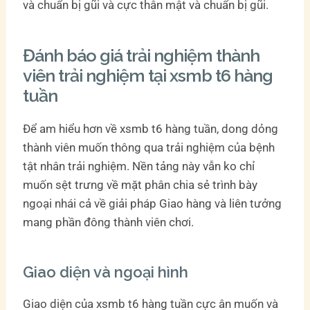
và chuẩn bị gũi và cực thân mật và chuẩn bị gũi.
Đánh báo giá trải nghiệm thành
viên trải nghiệm tại xsmb t6 hàng
tuần
Để am hiểu hơn về xsmb t6 hàng tuần, dong dỏng
thành viên muốn thông qua trải nghiệm của bệnh
tật nhân trải nghiệm. Nền tảng này vẫn ko chỉ
muốn sệt trưng về mặt phân chia sẻ trình bày
ngoại nhái cả về giải pháp Giao hàng và liên tưởng
mang phần đông thành viên chơi.
Giao diện và ngoại hình
Giao diện của xsmb t6 hàng tuần cực ân muốn và