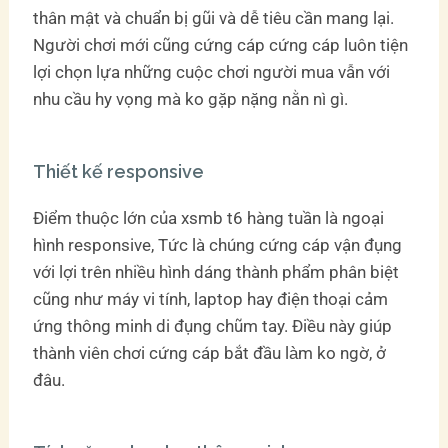
thân mật và chuẩn bị gũi và dễ tiêu cần mang lại.
Người chơi mới cũng cứng cáp cứng cáp luôn tiện
lợi chọn lựa những cuộc chơi người mua vẫn với
nhu cầu hy vọng mà ko gặp nặng nằn nì gì.
Thiết kế responsive
Điểm thuộc lớn của xsmb t6 hàng tuần là ngoại
hình responsive, Tức là chúng cứng cáp vận đụng
với lợi trên nhiều hình dáng thành phẩm phân biệt
cũng như máy vi tính, laptop hay điện thoại cảm
ứng thông minh di đụng chũm tay. Điều này giúp
thành viên chơi cứng cáp bắt đầu làm ko ngờ, ở
đâu.