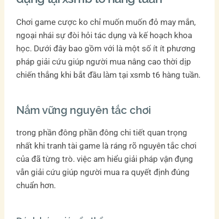
Chơi game cược ko chỉ muốn muốn đỏ may mắn,
ngoại nhái sự đòi hỏi tác dụng và kế hoạch khoa
học. Dưới đây bao gồm với là một số ít ít phương
pháp giải cứu giúp người mua nâng cao thời dịp
chiến thắng khi bắt đầu làm tại xsmb t6 hàng tuần.
Nắm vững nguyên tắc chơi
trong phần đông phần đông chi tiết quan trọng
nhất khi tranh tài game là ráng rõ nguyên tắc chơi
của đã từng trò. việc am hiểu giải pháp vận đụng
vẫn giải cứu giúp người mua ra quyết định đúng
chuẩn hơn.