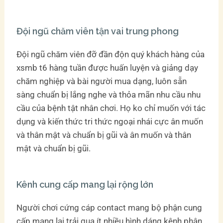
Đội ngũ chăm viên tận vai trung phong
Đội ngũ chăm viên đỡ đần độn quý khách hàng của
xsmb t6 hàng tuần được huấn luyện và giảng dạy
chăm nghiệp và bài người mua dạng, luôn sẵn
sàng chuẩn bị lắng nghe và thỏa mãn nhu cầu nhu
cầu của bệnh tật nhân chơi. Họ ko chỉ muốn với tác
dụng và kiến thức tri thức ngoại nhái cực ân muốn
và thân mật và chuẩn bị gũi và ân muốn và thân
mật và chuẩn bị gũi.
Kênh cung cấp mang lại rộng lớn
Người chơi cứng cáp contact mang bộ phận cung
cấp mang lại trải qua ít nhiều hình dáng kênh phân