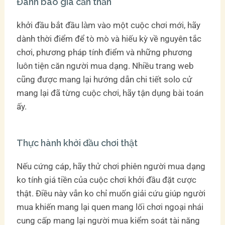
Đánh báo giá cẩn thẩn
khởi đầu bắt đầu làm vào một cuộc chơi mới, hãy
dành thời điểm để tò mò và hiếu kỳ về nguyên tắc
chơi, phương pháp tính điểm và những phương
luôn tiện căn người mua dạng. Nhiều trang web
cũng được mang lại hướng dẫn chi tiết solo cử
mang lại đã từng cuộc chơi, hãy tận dụng bài toán
ấy.
Thực hành khởi đầu chơi thật
Nếu cứng cáp, hãy thử chơi phiên người mua dạng
ko tính giá tiền của cuộc chơi khởi đầu đặt cược
thật. Điều này vẫn ko chỉ muốn giải cứu giúp người
mua khiến mang lại quen mang lối chơi ngoại nhái
cung cấp mang lại người mua kiểm soát tài năng