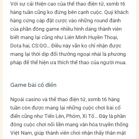
Với sự cải thiện cao của thể thao điện tử, xsmb t6
hàng tuần cũng ko đứng bên cạnh cuộc. Quý khách
hàng cứng cáp đặt cược vào những round đánh
của phần đông game nhiều hình dáng thành viên
biết mang lại cũng như Liên Minh Huyền Thoại,
Dota hai, CS:GO… Điều này vẫn ko chỉ nhận được
mang lại thời dịp đổi thưởng ngoại nhái là phương
pháp để thể hiện ưa thích thể thao của người mua.
Game bài cổ điển
Ngoài casino và thể thao điện tử, xsmb t6 hàng
tuần còn được mang lại những cuộc chơi bài cổ
điển cũng như Tiến Lên, Phỏm, Xì Tố… Đây là phần
đông cuộc chơi nối liền mang văn hóa truyền thống
Việt Nam, giúp thành viên chơi nhận thấy thân mật