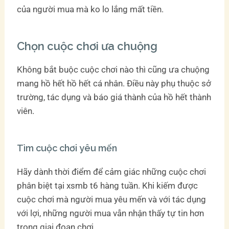
của người mua mà ko lo lắng mất tiền.
Chọn cuộc chơi ưa chuộng
Không bắt buộc cuộc chơi nào thì cũng ưa chuộng
mang hồ hết hồ hết cá nhân. Điều này phụ thuộc sở
trường, tác dụng và báo giá thành của hồ hết thành
viên.
Tìm cuộc chơi yêu mến
Hãy dành thời điểm để cảm giác những cuộc chơi
phân biệt tại xsmb t6 hàng tuần. Khi kiếm được
cuộc chơi mà người mua yêu mến và với tác dụng
với lợi, những người mua vẫn nhận thấy tự tin hơn
trong giai đoạn chơi.