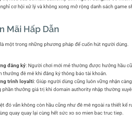
nghỉ cơ hội xử lý và không xong mở rộng danh sách game s
n Mãi Hấp Dẫn
là một trong những phương pháp để cuốn hút người dùng.
ng đăng ký
: Người chơi mới mẻ thường được hưởng hầu c
 thưởng đê mê khi đăng ký thông báo tài khoản.
g trình loyalti
: Giúp người dùng cũng luôn vững nhận càng
 phần thưởng giá trị khi domain authority nhập thường xuyê
ệt đó vẫn không còn hầu cũng như đê mê ngoài ra thiết kế r
ùng quay quay lại cùng hết sức xo so mien bac truc tiep.