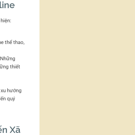
line
hiện:
e thể thao,
: Những
ững thiết
i xu hướng
đến quý
ến Xã