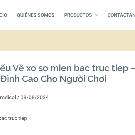
ICIO
QUIÉNES SOMOS
PRODUCTOS
CONTÁCTA
ểu Về xo so mien bac truc tiep 
Đỉnh Cao Cho Người Chơi
rodicol
/
08/08/2024
ac truc tiep