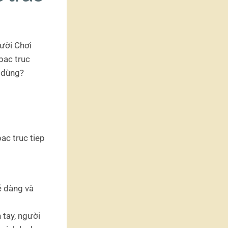
bac truc
i dùng?
ac truc tiep
ễ dàng và
 tay, người