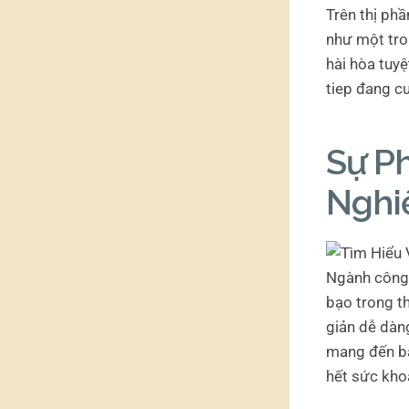
Trên thị phầ
như một tro
hài hòa tuyệ
tiep đang c
Sự P
Nghiệ
Ngành công 
bạo trong t
giản dễ dàng
mang đến bà
hết sức khoả