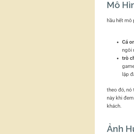
Mô Hìn
hầu hết mô 
Cá o
ngôi 
trò c
game 
lập đ
theo đó, nó
này khi đem
khách.
Ảnh H