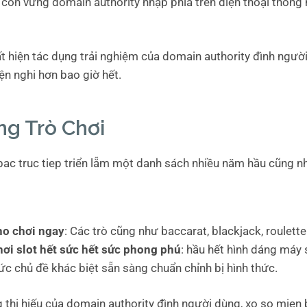
còn vững domain authority nhập phía trên điện thoại thông 
ất hiện tác dụng trải nghiệm của domain authority đình ngư
tiện nghi hơn bao giờ hết.
ng Trò Chơi
bac truc tiep triển lẵm một danh sách nhiều năm hầu cũng 
no chơi ngay
: Các trò cũng như baccarat, blackjack, roulett
hơi slot hết sức hết sức phong phú
: hầu hết hình dáng máy 
ức chủ đề khác biệt sẵn sàng chuẩn chỉnh bị hình thức.
 thị hiếu của domain authority đình người dùng, xo so mien b