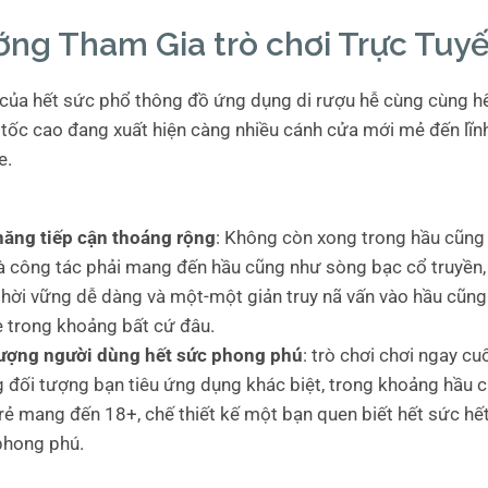
ng Tham Gia trò chơi Trực Tuy
của hết sức phổ thông đồ ứng dụng di rượu hễ cùng cùng h
n tốc cao đang xuất hiện càng nhiều cánh cửa mới mẻ đến lĩ
e.
năng tiếp cận thoáng rộng
: Không còn xong trong hầu cũng
à công tác phải mang đến hầu cũng như sòng bạc cổ truyền
thời vững dễ dàng và một-một giản truy nã vấn vào hầu cũng
 trong khoảng bất cứ đâu.
tượng người dùng hết sức phong phú
: trò chơi chơi ngay c
 đối tượng bạn tiêu ứng dụng khác biệt, trong khoảng hầu 
trẻ mang đến 18+, chế thiết kế một bạn quen biết hết sức hế
phong phú.