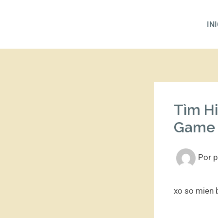
Ir
al
IN
contenido
Tìm Hi
Game 
Por
p
xo so mien b