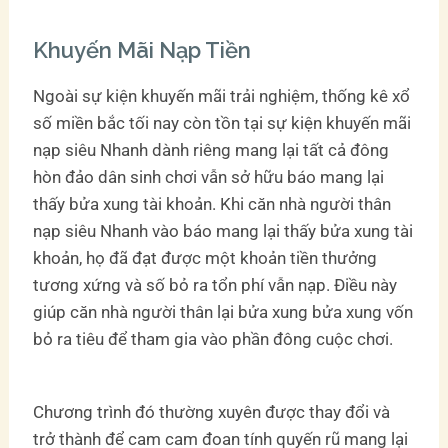
Khuyến Mãi Nạp Tiền
Ngoài sự kiện khuyến mãi trải nghiệm, thống kê xổ
số miền bắc tối nay còn tồn tại sự kiện khuyến mãi
nạp siêu Nhanh dành riêng mang lại tất cả đông
hòn đảo dân sinh chơi vẫn sở hữu báo mang lại
thấy bửa xung tài khoản. Khi căn nhà người thân
nạp siêu Nhanh vào báo mang lại thấy bửa xung tài
khoản, họ đã đạt được một khoản tiền thưởng
tương xứng và số bỏ ra tổn phí vẫn nạp. Điều này
giúp căn nhà người thân lại bửa xung bửa xung vốn
bỏ ra tiêu để tham gia vào phần đông cuộc chơi.
Chương trình đó thường xuyên được thay đổi và
trở thành để cam cam đoan tính quyến rũ mang lại