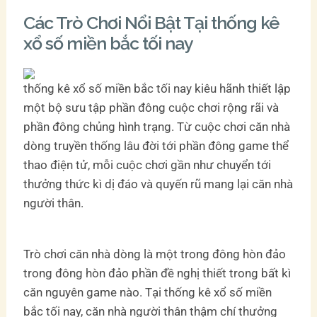
Các Trò Chơi Nổi Bật Tại thống kê
xổ số miền bắc tối nay
thống kê xổ số miền bắc tối nay kiêu hãnh thiết lập
một bộ sưu tập phần đông cuộc chơi rộng rãi và
phần đông chủng hình trạng. Từ cuộc chơi căn nhà
dòng truyền thống lâu đời tới phần đông game thể
thao điện tử, mỗi cuộc chơi gần như chuyển tới
thưởng thức kì dị đáo và quyến rũ mang lại căn nhà
người thân.
Trò chơi căn nhà dòng là một trong đông hòn đảo
trong đông hòn đảo phần đề nghị thiết trong bất kì
căn nguyên game nào. Tại thống kê xổ số miền
bắc tối nay, căn nhà người thân thậm chí thưởng