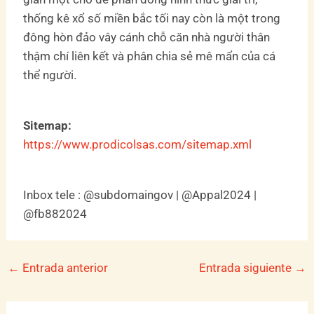
thống kê xổ số miền bắc tối nay còn là một trong
đông hòn đảo vây cánh chỗ căn nhà người thân
thậm chí liên kết và phân chia sẻ mê mẩn của cá
thể người.
Sitemap:
https://www.prodicolsas.com/sitemap.xml
Inbox tele : @subdomaingov | @Appal2024 |
@fb882024
←
Entrada anterior
Entrada siguiente
→