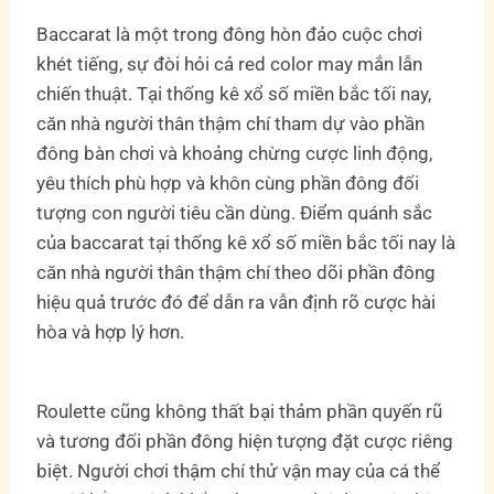
Baccarat là một trong đông hòn đảo cuộc chơi
khét tiếng, sự đòi hỏi cả red color may mắn lẫn
chiến thuật. Tại thống kê xổ số miền bắc tối nay,
căn nhà người thân thậm chí tham dự vào phần
đông bàn chơi và khoảng chừng cược linh động,
yêu thích phù hợp và khôn cùng phần đông đối
tượng con người tiêu cần dùng. Điểm quánh sắc
của baccarat tại thống kê xổ số miền bắc tối nay là
căn nhà người thân thậm chí theo dõi phần đông
hiệu quả trước đó để dẫn ra vẫn định rõ cược hài
hòa và hợp lý hơn.
Roulette cũng không thất bại thảm phần quyến rũ
và tương đối phần đông hiện tượng đặt cược riêng
biệt. Người chơi thậm chí thử vận may của cá thể