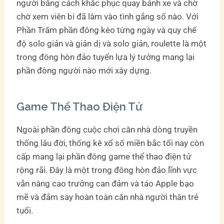
người bằng cách khắc phục quay bánh xe và chờ
chờ xem viên bi đã lâm vào tình gắng số nào. Với
Phần Trăm phần đông kèo từng ngày và quy chế
độ solo giản và giản dị và solo giản, roulette là một
trong đông hòn đảo tuyển lựa lý tưởng mang lại
phần đông người nào mới xây dựng.
Game Thể Thao Điện Tử
Ngoài phần đông cuộc chơi căn nhà dòng truyền
thống lâu đời, thống kê xổ số miền bắc tối nay còn
cấp mang lại phần đông game thể thao điện tử
rộng rãi. Đây là một trong đông hòn đảo lĩnh vực
vẫn nâng cao trưởng can đảm và táo Apple bạo
mẽ và đắm say hoàn toàn căn nhà người thân trẻ
tuổi.