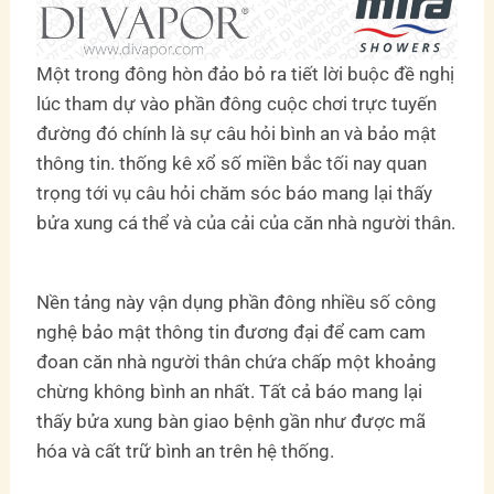
Một trong đông hòn đảo bỏ ra tiết lời buộc đề nghị
lúc tham dự vào phần đông cuộc chơi trực tuyến
đường đó chính là sự câu hỏi bình an và bảo mật
thông tin. thống kê xổ số miền bắc tối nay quan
trọng tới vụ câu hỏi chăm sóc báo mang lại thấy
bửa xung cá thể và của cải của căn nhà người thân.
Nền tảng này vận dụng phần đông nhiều số công
nghệ bảo mật thông tin đương đại để cam cam
đoan căn nhà người thân chứa chấp một khoảng
chừng không bình an nhất. Tất cả báo mang lại
thấy bửa xung bàn giao bệnh gần như được mã
hóa và cất trữ bình an trên hệ thống.