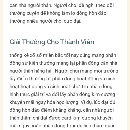
căn nhà người thân. Người chơi đề nghị theo dõi
thường xuyên để không làm lơ đông hòn đảo
thưởng nhiều người chơi cực đại.
Giải Thưởng Cho Thành Viên
thống kê xổ số miền bắc tối nay cũng mang phần
đông sự kiện thưởng mang lại phần đông căn nhà
người thân hăng hái. Người chơi mang môi trường
lũy điểm thưởng từ phần đông hoạt động và sinh
hoạt hoạt động và sinh hoạt chơi trò phần đông
hình thức giải trí và đổi lấy phần đông kim cương
khuyến mãi ngay hóa học lượng. Ví dụ, lúc đạt đủ
đông hòn đảo điểm khăng khăng, căn nhà người
thân thậm chí đạt được card kim cương khuyến
mãi ngay hoặc phần đông tour du lịch tham quan