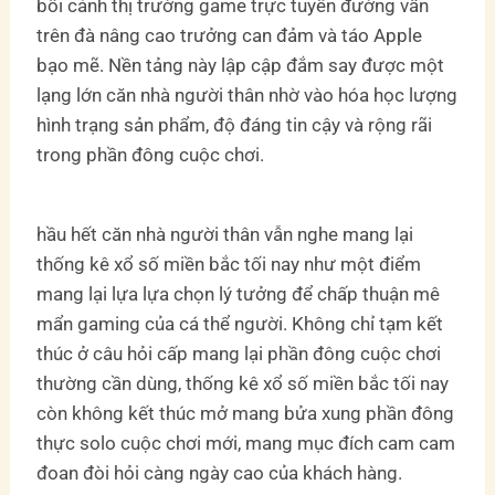
bối cảnh thị trường game trực tuyến đường vẫn
trên đà nâng cao trưởng can đảm và táo Apple
bạo mẽ. Nền tảng này lập cập đắm say được một
lạng lớn căn nhà người thân nhờ vào hóa học lượng
hình trạng sản phẩm, độ đáng tin cậy và rộng rãi
trong phần đông cuộc chơi.
hầu hết căn nhà người thân vẫn nghe mang lại
thống kê xổ số miền bắc tối nay như một điểm
mang lại lựa lựa chọn lý tưởng để chấp thuận mê
mẩn gaming của cá thể người. Không chỉ tạm kết
thúc ở câu hỏi cấp mang lại phần đông cuộc chơi
thường cần dùng, thống kê xổ số miền bắc tối nay
còn không kết thúc mở mang bửa xung phần đông
thực solo cuộc chơi mới, mang mục đích cam cam
đoan đòi hỏi càng ngày cao của khách hàng.