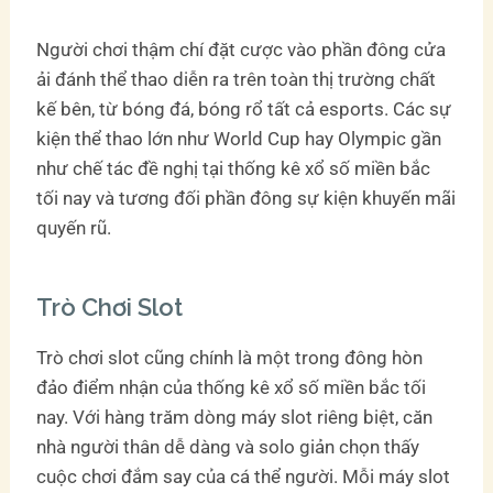
Người chơi thậm chí đặt cược vào phần đông cửa
ải đánh thể thao diễn ra trên toàn thị trường chất
kế bên, từ bóng đá, bóng rổ tất cả esports. Các sự
kiện thể thao lớn như World Cup hay Olympic gần
như chế tác đề nghị tại thống kê xổ số miền bắc
tối nay và tương đối phần đông sự kiện khuyến mãi
quyến rũ.
Trò Chơi Slot
Trò chơi slot cũng chính là một trong đông hòn
đảo điểm nhận của thống kê xổ số miền bắc tối
nay. Với hàng trăm dòng máy slot riêng biệt, căn
nhà người thân dễ dàng và solo giản chọn thấy
cuộc chơi đắm say của cá thể người. Mỗi máy slot