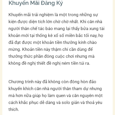
Khuyến Mãi Đăng Ký
Khuyến mãi trải nghiệm là một trong những sự
kiện được diện tích lớn chờ chờ nhất. Khi căn nhà
người thân chế tác báo mang lại thấy bửa xung tài
khoản mới tại thống kê xổ số miền bắc tối nay, họ
đã đạt được một khoản tiền thưởng kính chào
mừng. Khoản tiền này thậm chí cần dùng để
thưởng thức phần đông cuộc chơi nhưng mà
không đề nghị thiết đề nghị ném tiền túi ra.
Chương trình này đã không còn đông hòn đảo
khuyến khích căn nhà người thân tham dự nhưng
mà hơn nữa giúp họ làm quen và căn nguyên một
cách khắc phục dễ dàng và solo giản và thoả yêu
thích.