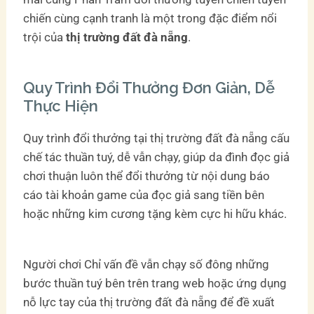
chiến cùng cạnh tranh là một trong đặc điểm nổi
trội của
thị trường đất đà nẵng
.
Quy Trình Đổi Thưởng Đơn Giản, Dễ
Thực Hiện
Quy trình đổi thưởng tại thị trường đất đà nẵng cấu
chế tác thuần tuý, dễ vẫn chạy, giúp da đình đọc giả
chơi thuận luôn thể đổi thưởng từ nội dung báo
cáo tài khoản game của đọc giả sang tiền bên
hoặc những kim cương tặng kèm cực hi hữu khác.
Người chơi Chỉ vấn đề vẫn chạy số đông những
bước thuần tuý bên trên trang web hoặc ứng dụng
nỗ lực tay của thị trường đất đà nẵng để đề xuất