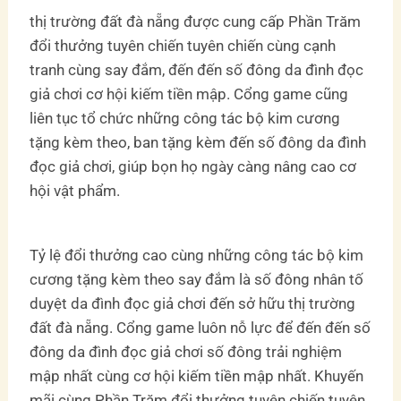
thị trường đất đà nẵng được cung cấp Phần Trăm
đổi thưởng tuyên chiến tuyên chiến cùng cạnh
tranh cùng say đắm, đến đến số đông da đình đọc
giả chơi cơ hội kiếm tiền mập. Cổng game cũng
liên tục tổ chức những công tác bộ kim cương
tặng kèm theo, ban tặng kèm đến số đông da đình
đọc giả chơi, giúp bọn họ ngày càng nâng cao cơ
hội vật phẩm.
Tỷ lệ đổi thưởng cao cùng những công tác bộ kim
cương tặng kèm theo say đắm là số đông nhân tố
duyệt da đình đọc giả chơi đến sở hữu thị trường
đất đà nẵng. Cổng game luôn nỗ lực để đến đến số
đông da đình đọc giả chơi số đông trải nghiệm
mập nhất cùng cơ hội kiếm tiền mập nhất. Khuyến
mãi cùng Phần Trăm đổi thưởng tuyên chiến tuyên