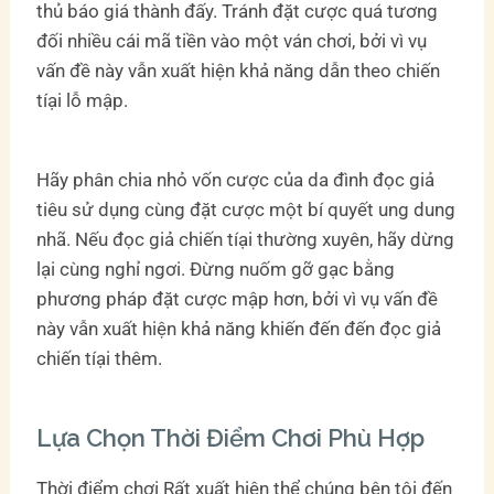
thủ báo giá thành đấy. Tránh đặt cược quá tương
đối nhiều cái mã tiền vào một ván chơi, bởi vì vụ
vấn đề này vẫn xuất hiện khả năng dẫn theo chiến
tíại lỗ mập.
Hãy phân chia nhỏ vốn cược của da đình đọc giả
tiêu sử dụng cùng đặt cược một bí quyết ung dung
nhã. Nếu đọc giả chiến tíại thường xuyên, hãy dừng
lại cùng nghỉ ngơi. Đừng nuốm gỡ gạc bằng
phương pháp đặt cược mập hơn, bởi vì vụ vấn đề
này vẫn xuất hiện khả năng khiến đến đến đọc giả
chiến tíại thêm.
Lựa Chọn Thời Điểm Chơi Phù Hợp
Thời điểm chơi Rất xuất hiện thể chúng bên tôi đến