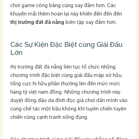
chơi game công bằng cùng say đắm hơn. Các
khuyễn mãi thêm hoàn lại này khiến đến đến đến
thị trường đất đà nẵng
biên tập say đắm hơn.
Các Sự Kiện Đặc Biệt cùng Giải Đấu
Lớn
thị trường đất đà nẵng liên tục tổ chức những
chương trình đặc biệt cùng giải đấu mập sở hữu
tổng cực hi hữu phần thưởng lên đến mức mức
hàng tỷ việt nam đồng. Những chương trình này
duyệt đông đảo da đình đọc giả chơi dấn mình vào
cùng chế tác một bầu không khí tuyên chiến tuyên
chiến cùng cạnh tranh sống đụng.