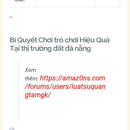
“`
Bí Quyết Chơi trò chơi Hiệu Quả
Tại thị trường đất đà nẵng
Xem
https://amaz0ns.com
thêm:
/forums/users/luatsuquan
gtamgk/