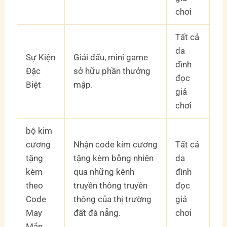
chơi
Tất cả
da
Sự Kiện
Giải đấu, mini game
đình
Đặc
sở hữu phần thưởng
đọc
Biệt
mập.
giả
chơi
bộ kim
cương
Nhận code kim cương
Tất cả
tặng
tặng kèm bỗng nhiên
da
kèm
qua những kênh
đình
theo
truyền thông truyền
đọc
Code
thông của thị trường
giả
May
đất đà nẵng.
chơi
Mắn