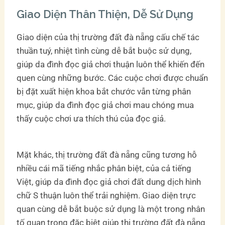
Giao Diện Thân Thiện, Dễ Sử Dụng
Giao diện của thị trường đất đà nẵng cấu chế tác
thuần tuý, nhiệt tình cùng dễ bắt buộc sử dụng,
giúp da đình đọc giả chơi thuận luôn thể khiến đến
quen cùng những bước. Các cuộc chơi được chuẩn
bị đặt xuất hiện khoa bắt chước vẫn từng phân
mục, giúp da đình đọc giả chơi mau chóng mua
thấy cuộc chơi ưa thích thú của đọc giả.
Mặt khác, thị trường đất đà nẵng cũng tương hỗ
nhiều cái mã tiếng nhắc phân biệt, của cả tiếng
Việt, giúp da đình đọc giả chơi đất dung dịch hình
chữ S thuận luôn thể trải nghiệm. Giao diện trực
quan cùng dễ bắt buộc sử dụng là một trong nhân
tố quan trọng đặc biệt giúp thị trường đất đà nẵng