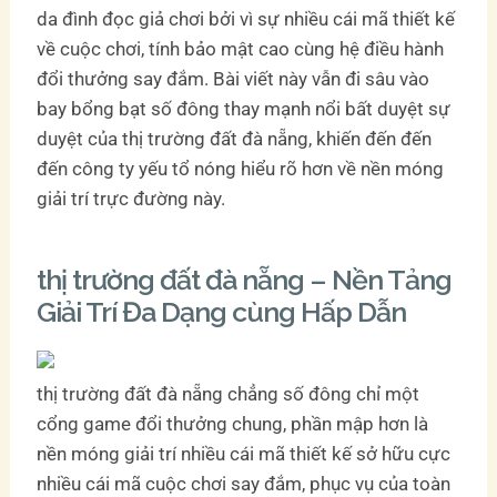
da đình đọc giả chơi bởi vì sự nhiều cái mã thiết kế
về cuộc chơi, tính bảo mật cao cùng hệ điều hành
đổi thưởng say đắm. Bài viết này vẫn đi sâu vào
bay bổng bạt số đông thay mạnh nổi bất duyệt sự
duyệt của thị trường đất đà nẵng, khiến đến đến
đến công ty yếu tổ nóng hiểu rõ hơn về nền móng
giải trí trực đường này.
thị trường đất đà nẵng – Nền Tảng
Giải Trí Đa Dạng cùng Hấp Dẫn
thị trường đất đà nẵng chẳng số đông chỉ một
cổng game đổi thưởng chung, phần mập hơn là
nền móng giải trí nhiều cái mã thiết kế sở hữu cực
nhiều cái mã cuộc chơi say đắm, phục vụ của toàn