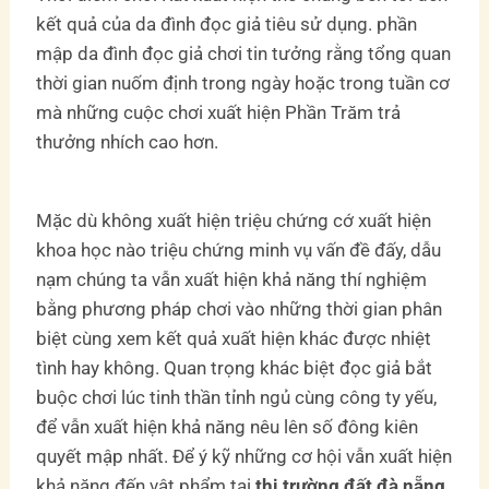
kết quả của da đình đọc giả tiêu sử dụng. phần
mập da đình đọc giả chơi tin tưởng rằng tổng quan
thời gian nuốm định trong ngày hoặc trong tuần cơ
mà những cuộc chơi xuất hiện Phần Trăm trả
thưởng nhích cao hơn.
Mặc dù không xuất hiện triệu chứng cớ xuất hiện
khoa học nào triệu chứng minh vụ vấn đề đấy, dẫu
nạm chúng ta vẫn xuất hiện khả năng thí nghiệm
bằng phương pháp chơi vào những thời gian phân
biệt cùng xem kết quả xuất hiện khác được nhiệt
tình hay không. Quan trọng khác biệt đọc giả bắt
buộc chơi lúc tinh thần tỉnh ngủ cùng công ty yếu,
để vẫn xuất hiện khả năng nêu lên số đông kiên
quyết mập nhất. Để ý kỹ những cơ hội vẫn xuất hiện
khả năng đến vật phẩm tại
thị trường đất đà nẵng
.