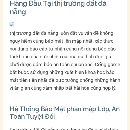
Hàng Đầu Tại thị trường đất đà
nẵng
thị trường đất đà nẵng luôn đặt vụ vấn đề không
nguy hiểm cùng bảo mật lên mập nhất, xác thực
nội dung báo cáo tư nhân cùng nội dung báo cáo
tài khoản của cực nhiều cái mã da đình đọc giả
chơi được đảm bảo an toàn chuẩn xác. Cổng game
bắt buộc sử dụng những xuất hiện khoa học bảo
mật tiên tiến nhất để bức tường chống những hành
vi ăn gian cùng xâm nhập bất hài hòa cùng hợp lý.
Hệ Thống Bảo Mật phần mập Lớp, An
Toàn Tuyệt Đối
thị trường đất đà nẵng ứng dụng hệ điều hành bảo