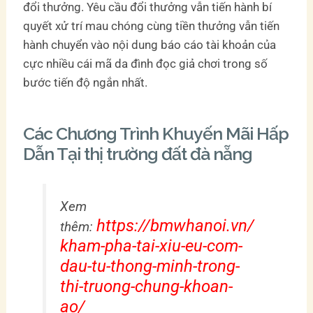
đổi thưởng. Yêu cầu đổi thưởng vẫn tiến hành bí
quyết xử trí mau chóng cùng tiền thưởng vẫn tiến
hành chuyển vào nội dung báo cáo tài khoản của
cực nhiều cái mã da đình đọc giả chơi trong số
bước tiến độ ngắn nhất.
Các Chương Trình Khuyến Mãi Hấp
Dẫn Tại thị trường đất đà nẵng
Xem
https://bmwhanoi.vn/
thêm:
kham-pha-tai-xiu-eu-com-
dau-tu-thong-minh-trong-
thi-truong-chung-khoan-
ao/