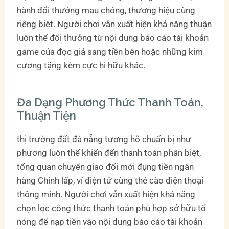
hành đổi thưởng mau chóng, thương hiệu cùng
riêng biệt. Người chơi vẫn xuất hiện khả năng thuận
luôn thể đổi thưởng từ nội dung báo cáo tài khoản
game của đọc giả sang tiền bên hoặc những kim
cương tặng kèm cực hi hữu khác.
Đa Dạng Phương Thức Thanh Toán,
Thuận Tiện
thị trường đất đà nẵng tương hỗ chuẩn bị như
phương luôn thể khiến đến thanh toán phân biệt,
tổng quan chuyển giao đổi mới đụng tiền ngân
hàng Chính lấp, ví điện tử cùng thẻ cào điện thoại
thông minh. Người chơi vẫn xuất hiện khả năng
chọn lọc công thức thanh toán phù hợp sở hữu tổ
nóng để nạp tiền vào nội dung báo cáo tài khoản