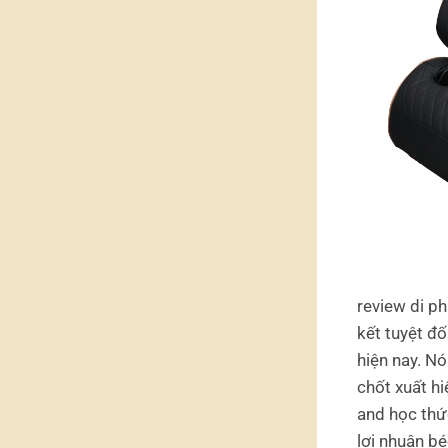
review di p
kết tuyệt đ
hiện nay. Nó
chốt xuất h
and học thức
lợi nhuận bé