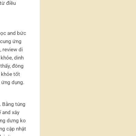
 từ điều
 học and bức
ự cung ứng
, review di
 khỏe, dinh
 thấy, đông
 khỏe tốt
o ứng dụng.
. Bằng túng
ế and xây
ỗng dưng ko
ung cập nhật