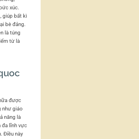
 bức xúc.
 giúp bất kì
ại bè đảng.
n là túng
iểm từ là
 quoc
 nữa được
g như giáo
hả năng là
 đa lĩnh vực
. Điều này