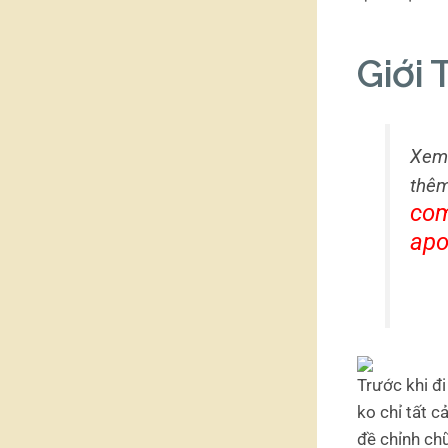
Giới 
Xe
thê
com
apo
Trước khi đi
ko chỉ tất 
đề chỉnh ch