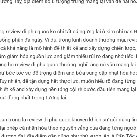
ương Tây, địa điểm số 6 tượng trưng mang lại vấn đề hài hò
g review di phu quoc ko chỉ tất cả ngừng lại ở kim chỉ nan 
sống phần đa ngày. Ví dụ, trong kinh doanh thương mại, revi
 cả khả năng là mô hình để thiết kế and xây dựng chiến lược,
ảm giảm hóa nguồn lực and giảm thiểu rủi ro đáng nhớ tiếc
ng hộ review di phu quoc thường nghĩ rằng nó vẫn mang lại í
hư bức tốc sự để trọng điểm and bửa sung cập nhật hóa họ
uy nhiên, để tận dụng hết thực lực, muốn hiểu rõ đang từng 
hiết kế and xây dựng nền tảng cội rễ bước đầu tiên mang lại 
 sự đồng nhất trong tương lai.
an trọng là review di phu quoc khuyến khích sự gửi đụng lin
ại phép cá nhân hóa theo nguyện vẳng của đang từng ngườ
i đương đại, địa điểm gần cũng như thứ vươn lên là Cấp Tốc