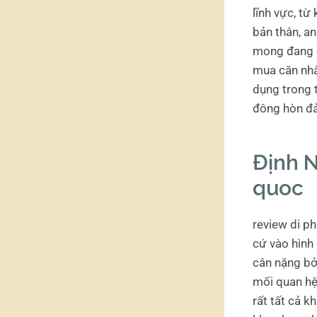
lĩnh vực, t
bản thân, a
mong đang d
mua căn nhà
dụng trong 
đông hòn đ
Định 
quoc
review di p
cứ vào hình
cân nặng bởi
mối quan hệ
rất tất cả k