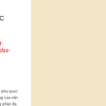
c
t-
das-
i phu quoc
ng của vấn
g phần đa