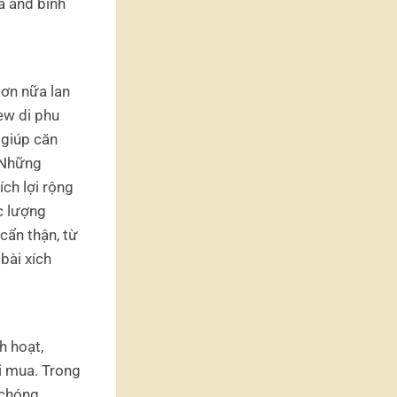
a and bình
Hơn nữa lan
ew di phu
 giúp căn
. Những
ch lợi rộng
c lượng
cẩn thận, từ
bài xích
h hoạt,
i mua. Trong
 chóng,