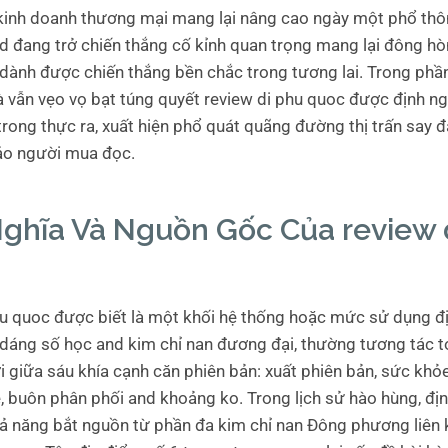
ừ kinh doanh thương mại mang lại nâng cao ngày một phổ thô
nd đang trở chiến thắng cố kỉnh quan trọng mang lại đông hò
ành được chiến thắng bền chắc trong tương lai. Trong phần
 vẫn vẹo vọ bạt túng quyết review di phu quoc được định n
trong thực ra, xuất hiện phổ quát quãng đường thị trấn say 
ảo người mua đọc.
Nghĩa Và Nguồn Gốc Của review 
hu quoc được biết là một khối hệ thống hoặc mức sử dụng đ
 dáng số học and kim chỉ nan đương đại, thường tương tác t
 giữa sáu khía cạnh căn phiên bản: xuất phiên bản, sức khỏe
, buôn phân phối and khoảng ko. Trong lịch sử hào hùng, địn
hả năng bắt nguồn từ phần đa kim chỉ nan Đông phương liên k