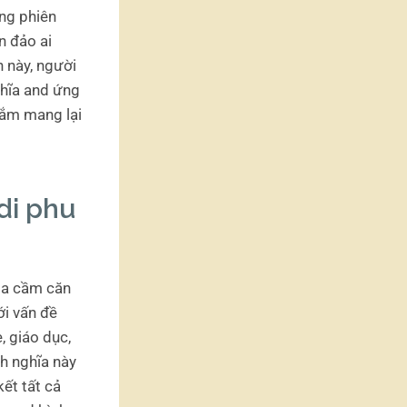
ng phiên
n đảo ai
 này, người
ghĩa and ứng
đắm mang lại
di phu
ịa cầm căn
ới vấn đề
, giáo dục,
h nghĩa này
ết tất cả