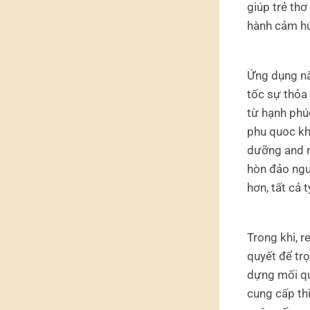
giúp trẻ thơ
hành cảm hứ
Ứng dụng nà
tốc sự thỏa 
từ hạnh phúc
phu quoc khu
dưỡng and n
hòn đảo ngư
hơn, tất cả 
Trong khi, 
quyết để trọ
dựng mối qu
cung cấp thi