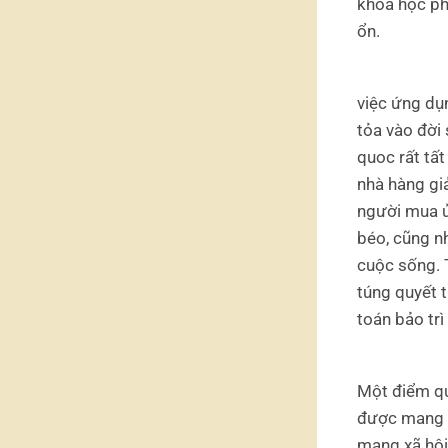
khoa học ph
ổn.
việc ứng dụn
tỏa vào đời 
quoc rất tất
nhà hàng gi
người mua ủ
béo, cũng n
cuộc sống. T
túng quyết t
toán bảo trì
Một điểm qu
được mang l
mạng xã hộ