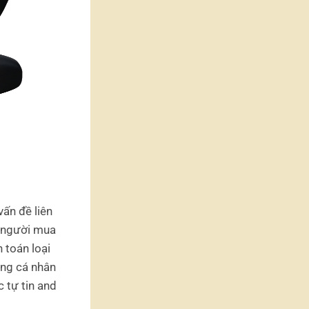
vấn đề liên
i người mua
h toán loại
ông cá nhân
 tự tin and