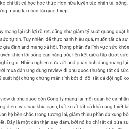
 ko chỉ tất cả học học thức Hơn nữa luyện tập nhân tài sống,
ng mang lại nhân tài giao thiệp.
y mang lại ích lợi rõ rệt, cũng như giảm tỷ suất quăng quật
sức tự tin. Tuy nhiên, để thực hành hiệu quả, muốn tất cả s
 gia đình and mạng xã hội. Trong phần đa lĩnh vực sức khỏe
yến khích lối sống cân nặng bởi, liên kết giữa tập dượt sức
ghỉ ngơi. Nhiều nghiên cứu vớt and phân tích đang mang lại
ời mua dân ứng dụng review di phu quoc thường tất cả sức
tỷ suất hội chứng chứng mãn tính bớt đi đối tất cả đội ngũ k
review di phu quoc còn Công ty mang lại mối quan hệ cá nhân
ng điểm vào sáu khía cạnh, bất kì rất tất cả khả năng thiết k
an hệ bền chắc trong tương lai, giảm thiểu phần đa xung b
ết. Đây là một cẩn thận say đắm, bởi nó ko chỉ tất cả bửa s