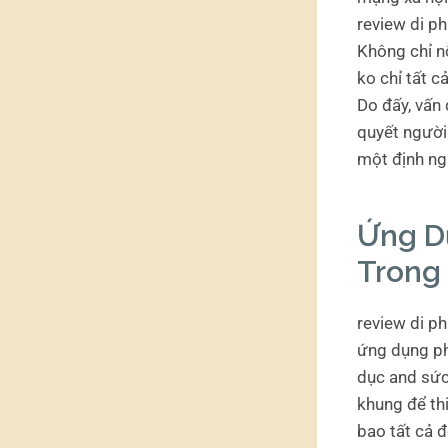
review di ph
Không chỉ nỗ
ko chỉ tất 
Do đấy, vấn 
quyết người 
một định ng
Ứng D
Trong
review di p
ứng dụng ph
dục and sức 
khung để th
bao tất cả 