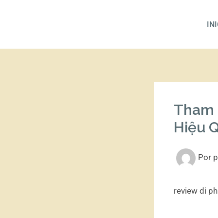
Ir
al
IN
contenido
Tham 
Hiệu Q
Por
p
review di p