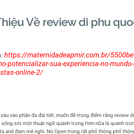
Thiệu Về review di phu quo
m
https://maternidadeapmir.com.br/5500be
m:
o-potencializar-sua-experiencia-no-mundo-
stas-online-2/
 sâu vào phần đa đái tiết, muốn để trọng điểm rằng review d
cả sống sót một thuật ngữ quánh trưng Hơn nữa là quánh trư
ữa and đam mê nghi. Nó Open trong rất phổ thông phổ thôn