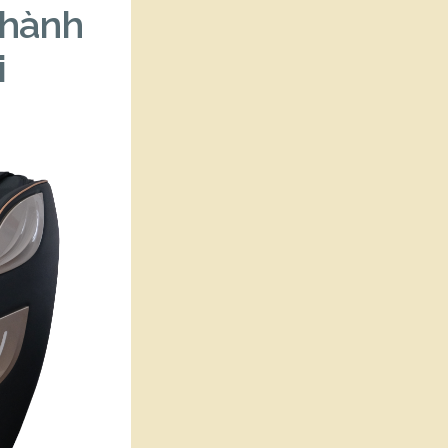
Thành
i