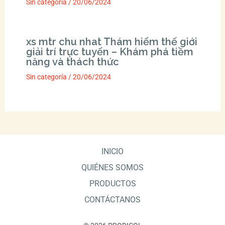
Sin categoría
/
20/06/2024
xs mtr chu nhat Thám hiểm thế giới
giải trí trực tuyến – Khám phá tiềm
năng và thách thức
Sin categoría
/
20/06/2024
INICIO
QUIÉNES SOMOS
PRODUCTOS
CONTÁCTANOS