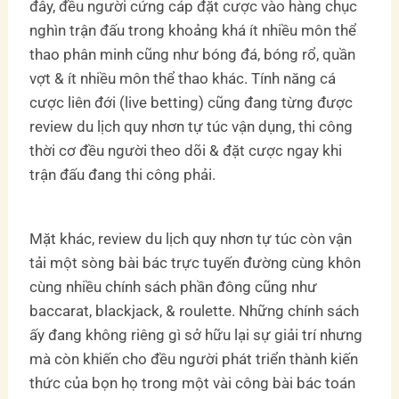
đây, đều người cứng cáp đặt cược vào hàng chục
nghìn trận đấu trong khoảng khá ít nhiều môn thể
thao phân minh cũng như bóng đá, bóng rổ, quần
vợt & ít nhiều môn thể thao khác. Tính năng cá
cược liên đới (live betting) cũng đang từng được
review du lịch quy nhơn tự túc vận dụng, thi công
thời cơ đều người theo dõi & đặt cược ngay khi
trận đấu đang thi công phải.
Mặt khác, review du lịch quy nhơn tự túc còn vận
tải một sòng bài bác trực tuyến đường cùng khôn
cùng nhiều chính sách phần đông cũng như
baccarat, blackjack, & roulette. Những chính sách
ấy đang không riêng gì sở hữu lại sự giải trí nhưng
mà còn khiến cho đều người phát triển thành kiến
thức của bọn họ trong một vài công bài bác toán