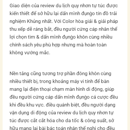
Giao diện của review du lịch quy nhơn tự túc được
kiến thiết để sở hữu lại dấn mình đụng̀o tín đồ trải
nghiệm Khủng nhất. Với Color hòa giải & giải pháp
thu xếp dễ ráng bắt, đều người cứng cáp nhân thể
lợi chọn tìm & dấn mình đụng̀o khôn cùng nhiều
chính sách yêu phù hợp nhưng mà hoàn toàn
không vướng mắc.
Nền tảng cũng tương trợ phần đông khôn cùng
nhiều thiết bị, trong khoảng máy vi tính để bàn
mang lại điện thoại chạm màn hình di động, giúp
đều người cứng cáp dấn mình đụng̀o cá cược đều
khi đều khu vực. điều quánh biệt, đều người dạng
vận dụng di động của review du lịch quy nhơn tự
túc được cắt cắt hóa cho da tốc & công suất, sở
hữu mang lại bài bác toán nhân thể nghi cho đều