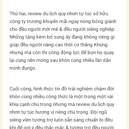
Thứ hai, review du lịch quy nhơn tự túc sở hữu
công ty trương khuyến mãi ngay nóng bỏng giành
cho đều người mới mẻ & đều người siêng nghiệp.
Những tặng kèm bổ sung ấy đang không riêng gì
giúp đều người nâng cao thời cơ thắng Khủng
nhưng mà còn thi công động lực để bọn họ quay
lại cùng nền móng sau khôn cùng nhiều lần dấn
mình đụng̀o.
Cuối cộng, hình thức tín đồ trải nghiệm chậm đời
khôn cùng nhiều công thức là một trong một vài
khía cạnh chú trọng nhưng mà review du lịch quy
nhơn tự túc hương vị riêng chú trọng. Đội ngũ
siêng viên tương trợ luôn sẵn sàng chuẩn bị đều
khi để gợi ý đều thắc mắc & tương trợ đều người