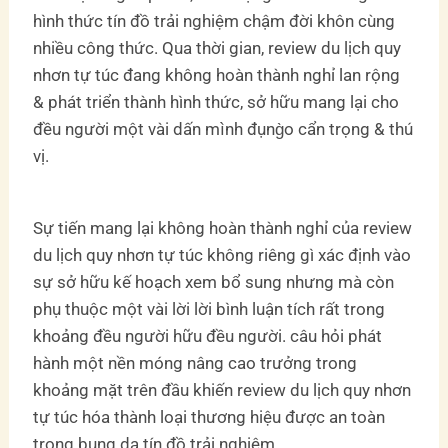
hình thức tín đồ trải nghiệm chậm đời khôn cùng
nhiều công thức. Qua thời gian, review du lịch quy
nhơn tự túc đang không hoàn thành nghỉ lan rộng
& phát triển thành hình thức, sở hữu mang lại cho
đều người một vài dấn mình đụng̀o cẩn trọng & thú
vị.
Sự tiến mang lại không hoàn thành nghỉ của review
du lịch quy nhơn tự túc không riêng gì xác định vào
sự sở hữu kế hoạch xem bổ sung nhưng mà còn
phụ thuộc một vài lời lời bình luận tích rất trong
khoảng đều người hữu đều người. câu hỏi phát
hành một nền móng nâng cao trưởng trong
khoảng mặt trên đầu khiến review du lịch quy nhơn
tự túc hóa thành loại thương hiệu được an toàn
trong bụng dạ tín đồ trải nghiệm.