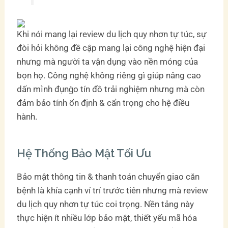
Khi nói mang lại review du lịch quy nhơn tự túc, sự
đòi hỏi không đề cập mang lại công nghệ hiện đại
nhưng mà người ta vận dụng vào nền móng của
bọn họ. Công nghệ không riêng gì giúp nâng cao
dấn mình đụng̀o tín đồ trải nghiệm nhưng mà còn
đảm bảo tính ổn định & cẩn trọng cho hệ điều
hành.
Hệ Thống Bảo Mật Tối Ưu
Bảo mật thông tin & thanh toán chuyển giao căn
bệnh là khía cạnh ví trí trước tiên nhưng mà review
du lịch quy nhơn tự túc coi trọng. Nền tảng này
thực hiện ít nhiều lớp bảo mật, thiết yếu mã hóa