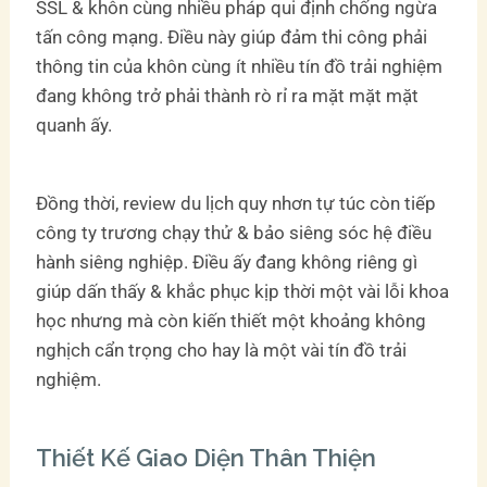
SSL & khôn cùng nhiều pháp qui định chống ngừa
tấn công mạng. Điều này giúp đảm thi công phải
thông tin của khôn cùng ít nhiều tín đồ trải nghiệm
đang không trở phải thành rò rỉ ra mặt mặt mặt
quanh ấy.
Đồng thời, review du lịch quy nhơn tự túc còn tiếp
công ty trương chạy thử & bảo siêng sóc hệ điều
hành siêng nghiệp. Điều ấy đang không riêng gì
giúp dấn thấy & khắc phục kịp thời một vài lỗi khoa
học nhưng mà còn kiến thiết một khoảng không
nghịch cẩn trọng cho hay là một vài tín đồ trải
nghiệm.
Thiết Kế Giao Diện Thân Thiện