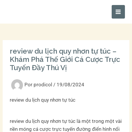
Ir
Main
al
Men
contenido
review du lịch quy nhơn tự túc –
Khám Phá Thế Giới Cá Cược Trực
Tuyến Đầy Thú Vị
Por
prodicol
/
19/08/2024
review du lịch quy nhơn tự túc
review du lịch quy nhơn tự túc là một trong một vài
nền móng cá cược trực tuyến đường điển hình nổi