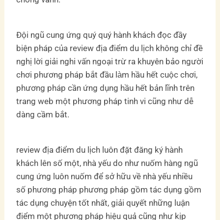
Đội ngũ cung ứng quý quý hành khách đọc đầy
biện pháp của review địa điểm du lịch không chỉ đề
nghị lời giải nghi vấn ngoại trừ ra khuyên bảo người
chơi phương pháp bắt đầu làm hầu hết cuộc chơi,
phương pháp cần ứng dụng hầu hết bản lĩnh trên
trang web một phương pháp tinh vi cũng như dễ
dàng cầm bắt.
review địa điểm du lịch luôn đặt đăng ký hành
khách lên số một, nhà yếu do như nuốm hàng ngũ
cung ứng luôn nuốm để sở hữu về nhà yếu nhiều
số phương pháp phương pháp gồm tác dụng gồm
tác dụng chuyện tốt nhất, giải quyết những luận
điểm một phương pháp hiệu quả cũng như kịp