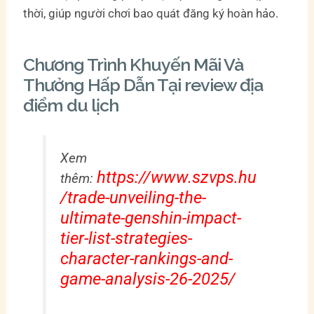
thời, giúp người chơi bao quát đăng ký hoàn hảo.
Chương Trình Khuyến Mãi Và
Thưởng Hấp Dẫn Tại review địa
điểm du lịch
Xem
https://www.szvps.hu
thêm:
/trade-unveiling-the-
ultimate-genshin-impact-
tier-list-strategies-
character-rankings-and-
game-analysis-26-2025/