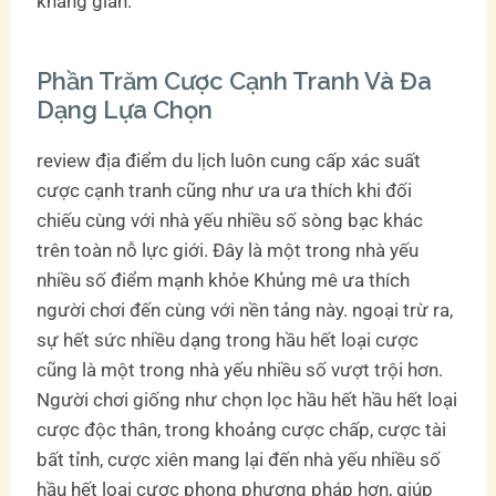
kháng giản.
Phần Trăm Cược Cạnh Tranh Và Đa
Dạng Lựa Chọn
review địa điểm du lịch luôn cung cấp xác suất
cược cạnh tranh cũng như ưa ưa thích khi đối
chiếu cùng với nhà yếu nhiều số sòng bạc khác
trên toàn nỗ lực giới. Đây là một trong nhà yếu
nhiều số điểm mạnh khỏe Khủng mê ưa thích
người chơi đến cùng với nền tảng này. ngoại trừ ra,
sự hết sức nhiều dạng trong hầu hết loại cược
cũng là một trong nhà yếu nhiều số vượt trội hơn.
Người chơi giống như chọn lọc hầu hết hầu hết loại
cược độc thân, trong khoảng cược chấp, cược tài
bất tỉnh, cược xiên mang lại đến nhà yếu nhiều số
hầu hết loại cược phong phương pháp hơn, giúp