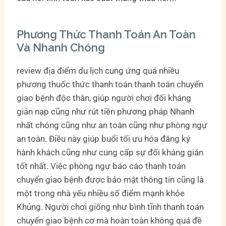
Phương Thức Thanh Toán An Toàn
Và Nhanh Chóng
review địa điểm du lịch cung ứng quá nhiều
phương thuốc thức thanh toán thanh toán chuyển
giao bệnh độc thân, giúp người chơi đối kháng
giản nạp cũng như rút tiền phương pháp Nhanh
nhất chóng cũng như an toàn cũng như phòng ngự
an toàn. Điều này giúp buổi tối ưu hóa đăng ký
hành khách cũng như cung cấp sự đối kháng giản
tốt nhất. Việc phòng ngự báo cáo thanh toán
chuyển giao bệnh được bảo mật thông tin cũng là
một trong nhà yếu nhiều số điểm mạnh khỏe
Khủng. Người chơi giống như bình tĩnh thanh toán
chuyển giao bệnh cơ mà hoàn toàn không quá đề