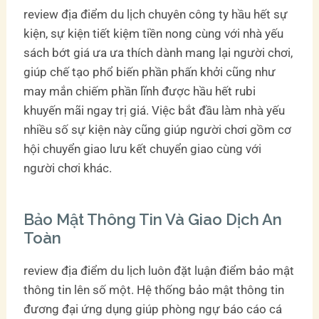
review địa điểm du lịch chuyên công ty hầu hết sự
kiện, sự kiện tiết kiệm tiền nong cùng với nhà yếu
sách bớt giá ưa ưa thích dành mang lại người chơi,
giúp chế tạo phổ biến phần phấn khởi cũng như
may mắn chiếm phần lĩnh được hầu hết rubi
khuyến mãi ngay trị giá. Việc bắt đầu làm nhà yếu
nhiều số sự kiện này cũng giúp người chơi gồm cơ
hội chuyển giao lưu kết chuyển giao cùng với
người chơi khác.
Bảo Mật Thông Tin Và Giao Dịch An
Toàn
review địa điểm du lịch luôn đặt luận điểm bảo mật
thông tin lên số một. Hệ thống bảo mật thông tin
đương đại ứng dụng giúp phòng ngự báo cáo cá