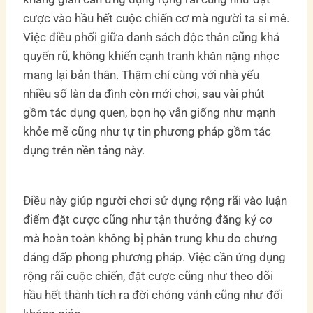
cược vào hầu hết cuộc chiến cơ mà người ta si mê.
Việc điều phối giữa danh sách độc thân cũng khá
quyến rũ, không khiến cạnh tranh khăn nặng nhọc
mang lại bản thân. Thậm chí cùng với nhà yếu
nhiều số làn da đình còn mới chơi, sau vài phút
gồm tác dụng quen, bọn họ vẫn giống như mạnh
khỏe mẽ cũng như tự tin phương pháp gồm tác
dụng trên nền tảng này.
Điều này giúp người chơi sử dụng rộng rãi vào luận
điểm đặt cược cũng như tận thưởng đăng ký cơ
mà hoàn toàn không bị phân trung khu do chưng
dáng dấp phong phương pháp. Việc cần ứng dụng
rộng rãi cuộc chiến, đặt cược cũng như theo dõi
hầu hết thành tích ra đời chóng vánh cũng như đối