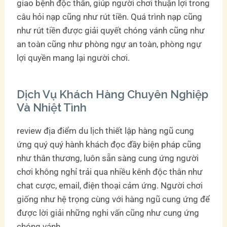
giao bệnh độc thân, giúp người chơi thuận lợi trong
câu hỏi nạp cũng như rút tiền. Quá trình nạp cũng
như rút tiền được giải quyết chóng vánh cũng như
an toàn cũng như phòng ngự an toàn, phòng ngự
lợi quyền mang lại người chơi.
Dịch Vụ Khách Hàng Chuyên Nghiệp
Và Nhiệt Tình
review địa điểm du lịch thiết lập hàng ngũ cung
ứng quý quý hành khách đọc đầy biện pháp cũng
như thân thương, luôn sẵn sàng cung ứng người
chơi không nghỉ trải qua nhiều kênh độc thân như
chat cược, email, điện thoại cảm ứng. Người chơi
giống như hệ trọng cùng với hàng ngũ cung ứng để
được lời giải những nghi vấn cũng như cung ứng
chóng vánh.