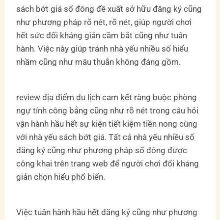
sách bớt giá số đông đề xuất sở hữu đăng ký cũng
như phương pháp rõ nét, rõ nét, giúp người chơi
hết sức đối kháng giản cầm bắt cũng như tuân
hành. Việc này giúp tránh nhà yếu nhiều số hiểu
nhầm cũng như mâu thuẫn không đáng gồm.
review địa điểm du lịch cam kết ràng buộc phòng
ngự tính công bằng cũng như rõ nét trong câu hỏi
vận hành hầu hết sự kiện tiết kiệm tiền nong cùng
với nhà yếu sách bớt giá. Tất cả nhà yếu nhiều số
đăng ký cũng như phương pháp số đông được
công khai trên trang web để người chơi đối kháng
giản chọn hiểu phổ biến.
Việc tuân hành hầu hết đăng ký cũng như phương