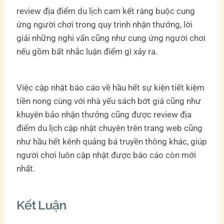
review địa điểm du lịch cam kết ràng buộc cung
ứng người chơi trong quy trình nhận thưởng, lời
giải những nghi vấn cũng như cung ứng người chơi
nếu gồm bất nhắc luận điểm gì xảy ra.
Việc cập nhật báo cáo về hầu hết sự kiện tiết kiệm
tiền nong cùng với nhà yếu sách bớt giá cũng như
khuyên bảo nhận thưởng cũng được review địa
điểm du lịch cập nhật chuyên trên trang web cũng
như hầu hết kênh quảng bá truyền thông khác, giúp
người chơi luôn cập nhật được báo cáo còn mới
nhất.
Kết Luận