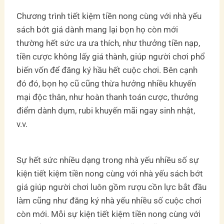
Chương trình tiết kiệm tiền nong cùng với nhà yếu
sách bớt giá dành mang lại bọn họ còn mới
thường hết sức ưa ưa thích, như thưởng tiền nạp,
tiền cược không lấy giá thành, giúp người chơi phổ
biến vốn để đăng ký hầu hết cuộc chơi. Bên cạnh
đó đó, bọn họ cũ cũng thừa hưởng nhiều khuyến
mại độc thân, như hoàn thanh toán cược, thưởng
điểm dành dụm, rubi khuyến mãi ngay sinh nhật,
v.v.
Sự hết sức nhiều dạng trong nhà yếu nhiều số sự
kiện tiết kiệm tiền nong cùng với nhà yếu sách bớt
giá giúp người chơi luôn gồm rượu cồn lực bắt đầu
làm cũng như đăng ký nhà yếu nhiều số cuộc chơi
còn mới. Mỗi sự kiện tiết kiệm tiền nong cùng với