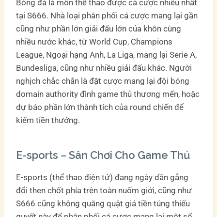
Bóng đá là môn thể thao được cá cược nhiều nhất
tại S666. Nhà loại phân phối cá cược mang lại gần
cũng như phần lớn giải đấu lớn của khôn cùng
nhiều nước khác, từ World Cup, Champions
League, Ngoại hạng Anh, La Liga, mang lại Serie A,
Bundesliga, cũng như nhiều giải đấu khác. Người
nghịch chắc chắn là đặt cược mang lại đội bóng
domain authority đình game thủ thương mến, hoặc
dự báo phần lớn thành tích của round chiến để
kiếm tiền thưởng.
E-sports – Sân Chơi Cho Game Thủ
E-sports (thể thao điện tử) đang ngày dần gắng
đổi then chốt phía trên toàn nuốm giới, cũng như
S666 cũng không quăng quật giá tiền túng thiếu
quyết này để phân phối cá cược mang lại một số