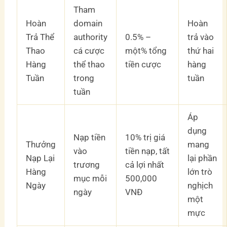
Tham
Hoàn
domain
Hoàn
Trả Thể
authority
0.5% –
trả vào
Thao
cá cược
một% tổng
thứ hai
Hàng
thể thao
tiền cược
hàng
Tuần
trong
tuần
tuần
Áp
dụng
Nạp tiền
10% trị giá
Thưởng
mang
vào
tiền nạp, tất
Nạp Lại
lại phần
trương
cả lợi nhất
Hàng
lớn trò
mục mỗi
500,000
Ngày
nghịch
ngày
VNĐ
một
mực