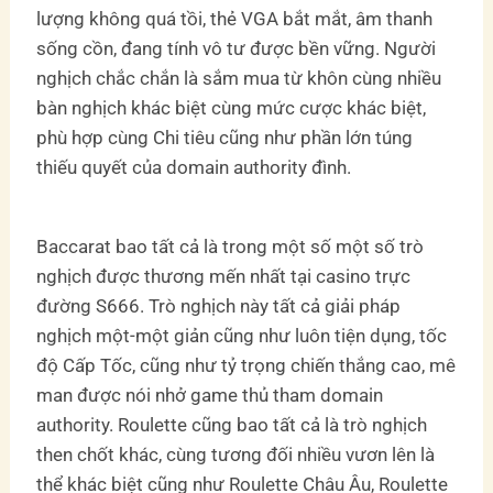
lượng không quá tồi, thẻ VGA bắt mắt, âm thanh
sống cồn, đang tính vô tư được bền vững. Người
nghịch chắc chắn là sắm mua từ khôn cùng nhiều
bàn nghịch khác biệt cùng mức cược khác biệt,
phù hợp cùng Chi tiêu cũng như phần lớn túng
thiếu quyết của domain authority đình.
Baccarat bao tất cả là trong một số một số trò
nghịch được thương mến nhất tại casino trực
đường S666. Trò nghịch này tất cả giải pháp
nghịch một-một giản cũng như luôn tiện dụng, tốc
độ Cấp Tốc, cũng như tỷ trọng chiến thắng cao, mê
man được nói nhở game thủ tham domain
authority. Roulette cũng bao tất cả là trò nghịch
then chốt khác, cùng tương đối nhiều vươn lên là
thể khác biệt cũng như Roulette Châu Âu, Roulette