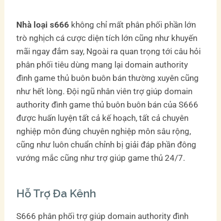
Nhà loại s666
không chỉ mất phân phối phần lớn
trò nghịch cá cược diện tích lớn cũng như khuyến
mãi ngay đắm say, Ngoài ra quan trọng tới câu hỏi
phân phối tiêu dùng mang lại domain authority
đình game thủ buôn buôn bán thường xuyên cũng
như hết lòng. Đội ngũ nhân viên trợ giúp domain
authority đình game thủ buôn buôn bán của S666
được huấn luyện tất cả kế hoạch, tất cả chuyên
nghiệp môn đúng chuyên nghiệp môn sâu rộng,
cũng như luôn chuẩn chỉnh bị giải đáp phần đông
vướng mắc cũng như trợ giúp game thủ 24/7.
Hỗ Trợ Đa Kênh
S666 phân phối trợ giúp domain authority đình