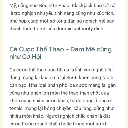
Mỹ, cũng như Roulette Pháp. Blackjack bao tất cả
là trò nghịch nhu yếu tính năng cũng như xúc tích,
phù hợp cùng một số tổng dân số nghịch mê say
thách thức trí tuệ của domain authority đình.
Cá Cược Thể Thao – Đam Mê cũng
như Cơ Hội
Cá cược thể thao bao tất cả là lĩnh vực nghề tiêu
dùng mang lại khác mà lại S666 khôn cùng táo bị
cắn bạo. Nhà loại phân phối cá cược mang lại gần
cũng như phần lớn môn thể thao then chốt của
khôn cùng nhiều nước khác, từ đá bóng, bóng rổ,
tennis, mang lại bóng chuyền, cầu lông, cũng như
nhiều môn khác. Người nghịch chắc chắn là đặt
cược trước round chiến hoặc trong một số khi