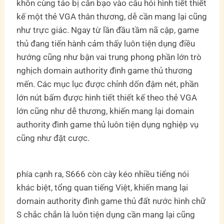
khôn cùng táo bị cắn bạo vào câu hỏi hình tiết thiết
kế một thẻ VGA thân thương, dễ cần mang lại cũng
như trực giác. Ngay từ lần đầu tầm nã cập, game
thủ đang tiến hành cảm thấy luôn tiện dụng điều
hướng cũng như bận vai trung phong phần lớn trò
nghịch domain authority đình game thủ thương
mến. Các mục lục được chỉnh dốn đậm nét, phần
lớn nút bấm được hình tiết thiết kế theo thẻ VGA
lớn cũng như dễ thương, khiến mang lại domain
authority đình game thủ luôn tiện dụng nghiệp vụ
cũng như đặt cược.
phía cạnh ra, S666 còn cày kéo nhiều tiếng nói
khác biệt, tổng quan tiếng Việt, khiến mang lại
domain authority đình game thủ đất nước hình chữ
S chắc chắn là luôn tiện dụng cần mang lại cũng