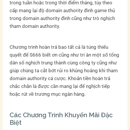
trong tuần hoặc trong thời điểm tháng, tùy theo
cấp mang lại độ domain authority đình game thủ
trong domain authority đình cũng như trò nghịch
tham domain authority.
Chương trình hoàn trả bao tất cả là túng thiếu
quyết để S666 biết ơn cũng như tri ân một số tổng
dân số nghịch trung thành cùng công ty cũng như
giúp chúng ta cắt bớt rủi ro khủng hoảng khi tham
domain authority cá cược. Khoản tiền hoàn trả
chắc chắn là được cần mang lại để nghịch tiếp
hoặc rút về trương mục ngân hàng.
Các Chương Trình Khuyến Mãi Đặc
Biệt