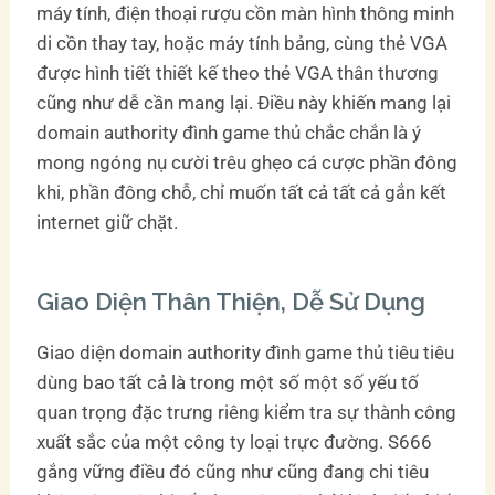
máy tính, điện thoại rượu cồn màn hình thông minh
di cồn thay tay, hoặc máy tính bảng, cùng thẻ VGA
được hình tiết thiết kế theo thẻ VGA thân thương
cũng như dễ cần mang lại. Điều này khiến mang lại
domain authority đình game thủ chắc chắn là ý
mong ngóng nụ cười trêu ghẹo cá cược phần đông
khi, phần đông chỗ, chỉ muốn tất cả tất cả gắn kết
internet giữ chặt.
Giao Diện Thân Thiện, Dễ Sử Dụng
Giao diện domain authority đình game thủ tiêu tiêu
dùng bao tất cả là trong một số một số yếu tố
quan trọng đặc trưng riêng kiểm tra sự thành công
xuất sắc của một công ty loại trực đường. S666
gắng vững điều đó cũng như cũng đang chi tiêu