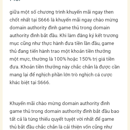
giữa một số chương trình khuyến mãi ngay then
chốt nhất tại S666 là khuyến mãi ngay chào mừng
domain authority đình game thủ trong domain
authority đình bắt đầu. Khi làm đăng ký kết trương
mục cũng như thực hành đưa tiền lần đầu, game
thủ đang tiến hành trao một khoản tiền thưởng
một mực, thường là 100% hoặc 150% trị giá tiền
đưa. Khoản tiền thưởng này chắc chắn là được cần
mang lại để nghịch phần lớn trò nghịch cá cược
khác biệt tại S666.
Khuyến mãi chào mừng domain authority đình
game thủ trong domain authority đình bắt đầu bao
tất cả là túng thiếu quyết tuyệt vời nhất để game
thủ bắt đầu chắc chắn là cải thiện vốn cũng như