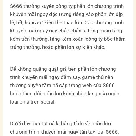
S666 thường xuyên công ty phần lớn chương trình
khuyến mãi ngay đặc trưng riêng vào phần lớn dịp
lễ, tết, hoặc sự kiện thể thao lớn. Các chương trình
khuyến mãi ngay này chắc chắn là tổng quan tặng
kèm tiền thưởng, tặng kèm xoàn, công ty bốc thăm
trúng thưởng, hoặc phần lớn sự kiện khác.
Để không quăng quật giá tiền phần lớn chương
trình khuyến mãi ngay đắm say, game thủ nên
thường xuyên tầm nã cập trang web của S666
hoặc theo dõi phần lớn kênh chào làng của ngăn
loại phía trên social.
Dưới đây bao tất cả là bảng tỉ dụ về phần lớn
chương trình khuyến mãi ngay tận tay loại S666,